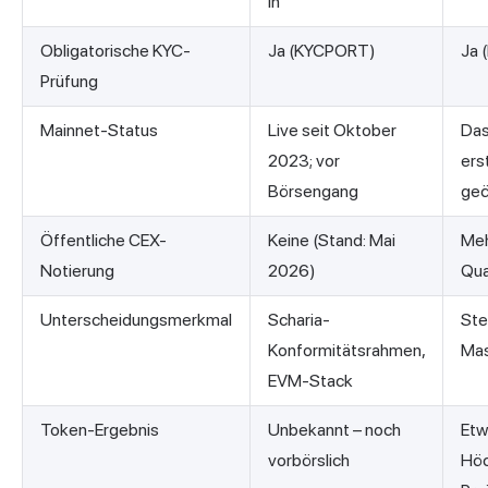
in
Obligatorische KYC-
Ja (KYCPORT)
Ja 
Prüfung
Mainnet-Status
Live seit Oktober
Das
2023; vor
ers
Börsengang
geö
Öffentliche CEX-
Keine (Stand: Mai
Meh
Notierung
2026)
Qua
Unterscheidungsmerkmal
Scharia-
Ste
Konformitätsrahmen,
Mas
EVM-Stack
Token-Ergebnis
Unbekannt – noch
Etw
vorbörslich
Höc