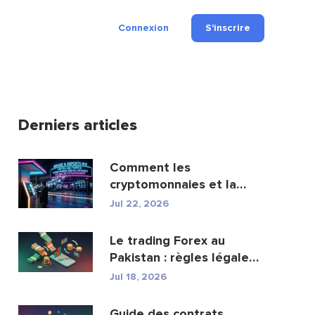
Connexion
S'inscrire
Derniers articles
Comment les
cryptomonnaies et la
fintech transforment les
Jul 22, 2026
paiement...
Le trading Forex au
Pakistan : règles légales,
courtiers, appli...
Jul 18, 2026
Guide des contrats