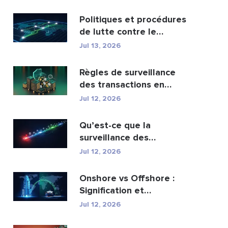
portefeuil...
Politiques et procédures
de lutte contre le
blanchiment d’argen...
Jul 13, 2026
Règles de surveillance
des transactions en
matière de lutte cont...
Jul 12, 2026
Qu’est-ce que la
surveillance des
transactions AML et
Jul 12, 2026
comment fo...
Onshore vs Offshore :
Signification et
principales différences
Jul 12, 2026
e...