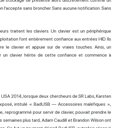
 de stockage se présente alors discrètement comme un
on l'accepte sans broncher. Sans aucune notification. Sans
urs traitent les claviers. Un clavier est un périphérique
xploitation font entièrement confiance aux entrées HID. Ils
e le clavier et appuie sur de vraies touches. Ainsi, un
ur un clavier hérite de cette confiance et commence à
Hat USA 2014, lorsque deux chercheurs de SR Labs, Karsten
 exposé, intitulé « BadUSB — Accessoires maléfiques »,
, reprogrammé pour servir de clavier, pouvait prendre le
ques semaines plus tard, Adam Caudill et Brandon Wilson ont