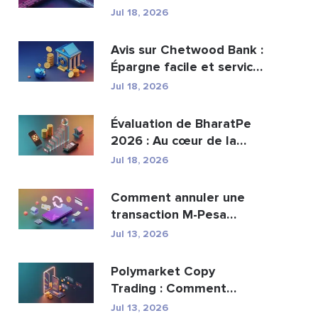
peut-elle remplacer...
Jul 18, 2026
Avis sur Chetwood Bank :
Épargne facile et services
bancaires s�...
Jul 18, 2026
Évaluation de BharatPe
2026 : Au cœur de la
licorne fintech val...
Jul 18, 2026
Comment annuler une
transaction M-Pesa
envoyée par erreur
Jul 13, 2026
Polymarket Copy
Trading : Comment
copier les meilleurs
Jul 13, 2026