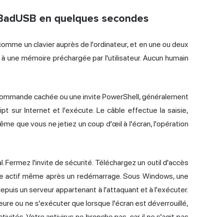
 BadUSB en quelques secondes
e comme un clavier auprès de l'ordinateur, et en une ou deux
 une mémoire préchargée par l'utilisateur. Aucun humain
e commande cachée ou une invite PowerShell, généralement
pt sur Internet et l'exécute. Le câble effectue la saisie,
 même que vous ne jetiez un coup d'œil à l'écran, l'opération
 Fermez l'invite de sécurité. Téléchargez un outil d'accès
este actif même après un redémarrage. Sous Windows, une
epuis un serveur appartenant à l'attaquant et à l'exécuter.
heure ou ne s'exécuter que lorsque l'écran est déverrouillé,
vités. Votre antivirus ne bronche pas, car il ne s'agit pas