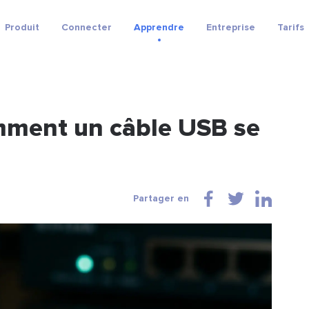
Produit
Connecter
Apprendre
Entreprise
Tarifs
mment un câble USB se
Partager en