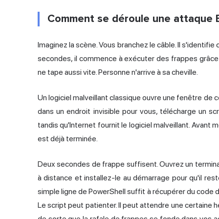
Comment se déroule une attaque
Imaginez la scène. Vous branchez le câble. Il s'identifi
secondes, il commence à exécuter des frappes grâce à
ne tape aussi vite. Personne n'arrive à sa cheville.
Un logiciel malveillant classique ouvre une fenêtre d
dans un endroit invisible pour vous, télécharge un scri
tandis qu'Internet fournit le logiciel malveillant. Avant
est déjà terminée.
Deux secondes de frappe suffisent. Ouvrez un terminal.
à distance et installez-le au démarrage pour qu'il r
simple ligne de PowerShell suffit à récupérer du code d
Le script peut patienter. Il peut attendre une certaine 
de sorte que la rafale de frappes se fonde dans vos acti