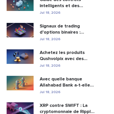
intelligents et des
services de
Jul 18, 2026
développement ...
Signaux de trading
d’options binaires :
fonctionnement et risqu...
Jul 18, 2026
Achetez les produits
Qushvolpix avec des
cryptomonnaies : Bitcoin...
Jul 18, 2026
Avec quelle banque
Allahabad Bank a-t-elle
fusionné ? Article com...
Jul 18, 2026
XRP contre SWIFT : La
cryptomonnaie de Ripple