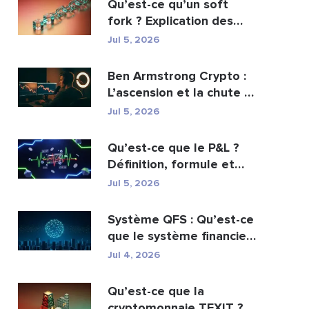
Qu’est-ce qu’un soft
fork ? Explication des
mises à jour de ...
Jul 5, 2026
Ben Armstrong Crypto :
L’ascension et la chute de
BitBoy
Jul 5, 2026
Qu’est-ce que le P&L ?
Définition, formule et
calcul
Jul 5, 2026
Système QFS : Qu’est-ce
que le système financier
quantique es...
Jul 4, 2026
Qu’est-ce que la
cryptomonnaie TEXIT ?