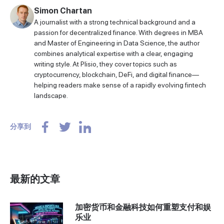
Simon Chartan
A journalist with a strong technical background and a
passion for decentralized finance. With degrees in MBA
and Master of Engineering in Data Science, the author
combines analytical expertise with a clear, engaging
writing style. At Plisio, they cover topics such as
cryptocurrency, blockchain, DeFi, and digital finance—
helping readers make sense of a rapidly evolving fintech
landscape.
分享到
最新的文章
加密货币和金融科技如何重塑支付和娱
乐业