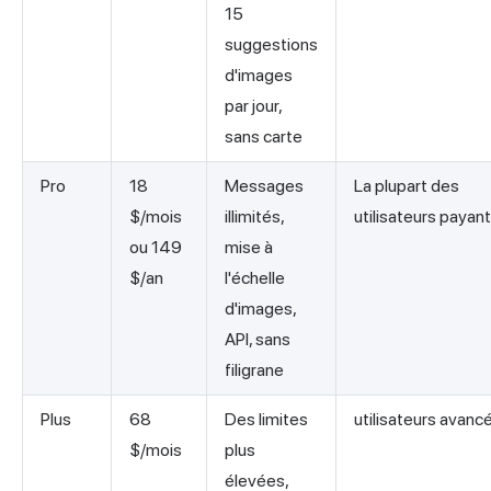
15
suggestions
d'images
par jour,
sans carte
Pro
18
Messages
La plupart des
$/mois
illimités,
utilisateurs payan
ou 149
mise à
$/an
l'échelle
d'images,
API, sans
filigrane
Plus
68
Des limites
utilisateurs avanc
$/mois
plus
élevées,