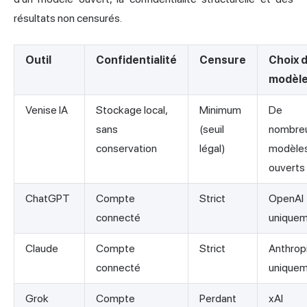
résultats non censurés.
Outil
Confidentialité
Censure
Choix 
modèl
Venise IA
Stockage local,
Minimum
De
sans
(seuil
nombre
conservation
légal)
modèle
ouverts
ChatGPT
Compte
Strict
OpenAI
connecté
unique
Claude
Compte
Strict
Anthrop
connecté
unique
Grok
Compte
Perdant
xAI