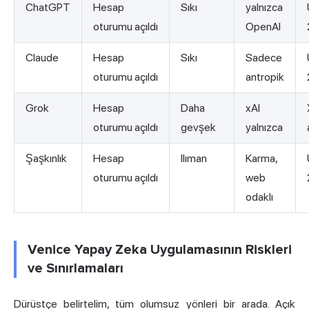
ChatGPT
Hesap
Sıkı
yalnızca
oturumu açıldı
OpenAI
Claude
Hesap
Sıkı
Sadece
oturumu açıldı
antropik
Grok
Hesap
Daha
xAI
oturumu açıldı
gevşek
yalnızca
Şaşkınlık
Hesap
Ilıman
Karma,
oturumu açıldı
web
odaklı
Venice Yapay Zeka Uygulamasının Riskleri
ve Sınırlamaları
Dürüstçe belirtelim, tüm olumsuz yönleri bir arada. Açık