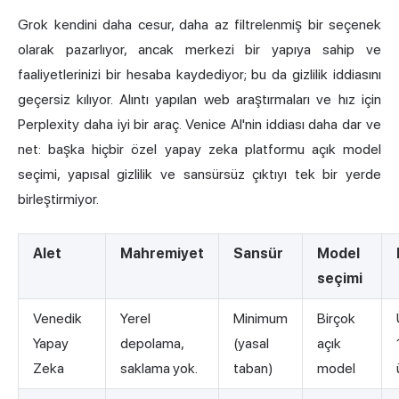
Grok
kendini daha cesur, daha az filtrelenmiş bir seçenek
olarak pazarlıyor, ancak merkezi bir yapıya sahip ve
faaliyetlerinizi bir hesaba kaydediyor; bu da gizlilik iddiasını
geçersiz kılıyor. Alıntı yapılan web araştırmaları ve hız için
Perplexity daha iyi bir araç. Venice AI'nin iddiası daha dar ve
net: başka hiçbir özel yapay zeka platformu açık model
seçimi, yapısal gizlilik ve sansürsüz çıktıyı tek bir yerde
birleştirmiyor.
Alet
Mahremiyet
Sansür
Model
seçimi
Venedik
Yerel
Minimum
Birçok
Yapay
depolama,
(yasal
açık
Zeka
saklama yok.
taban)
model