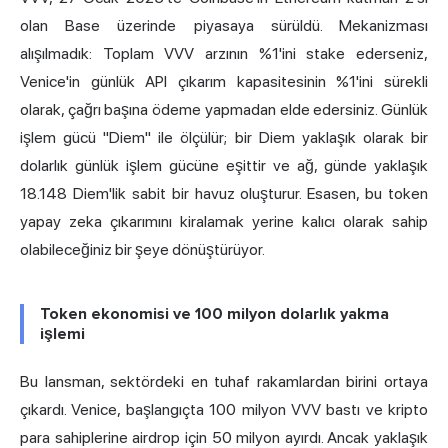
olan
Base
üzerinde piyasaya sürüldü. Mekanizması
alışılmadık: Toplam VVV arzının %1'ini stake ederseniz,
Venice'in günlük API çıkarım kapasitesinin %1'ini sürekli
olarak, çağrı başına ödeme yapmadan elde edersiniz. Günlük
işlem gücü "Diem" ile ölçülür; bir Diem yaklaşık olarak bir
dolarlık günlük işlem gücüne eşittir ve ağ, günde yaklaşık
18.148 Diem'lik sabit bir havuz oluşturur. Esasen, bu token
yapay zeka çıkarımını kiralamak yerine kalıcı olarak sahip
olabileceğiniz bir şeye dönüştürüyor.
Token ekonomisi ve 100 milyon dolarlık yakma
işlemi
Bu lansman, sektördeki en tuhaf rakamlardan birini ortaya
çıkardı. Venice,
başlangıçta 100 milyon VVV bastı
ve kripto
para sahiplerine
airdrop
için 50 milyon ayırdı. Ancak yaklaşık