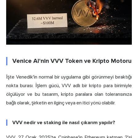
Venice AI'nin VVV Token ve Kripto Motoru
İşte Venedik'in normal bir uygulama gibi görünmeyi bıraktığı
nokta burası. İşlem gücü, VVV adlı bir kripto para birimiyle
ölçülüyor ve bu tasarım, kripto paralara olan toleransınıza
bağlı olarak, şirketin en ilginç veya en itici yönü olabilir.
VVV nedir ve staking ile nasıl çıkarım yapılır?
VVV, 27 Ocak 2025'te Coinbase'in Ethereum katman 2'si