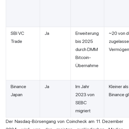
SBI VC
Ja
Erweiterung
~20 von d
Trade
bis 2025
zugelass
durch DMM
Vermögen
Bitcoin-
Übernahme
Binance
Ja
Im Jahr
Kleiner als
Japan
2023 von
Binance gl
SEBC
migriert
Der Nasdaq-Börsengang von Coincheck am 11. Dezember