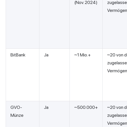
(Nov. 2024)
zugelass
Vermögen
BitBank
Ja
~1 Mio.+
~20 von d
zugelass
Vermögen
GVO-
Ja
~500.000+
~20 von d
Münze
zugelass
Vermögen