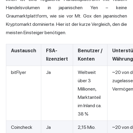
Handelsvolumen in japanischen Yen – keine
Graumarktplattform, wie sie vor Mt. Gox den japanischen
Kryptomarkt dominierte. Hier ist der kurze Vergleich, den die
meisten Einsteiger benötigen.
Austausch
FSA-
Benutzer /
Unterstü
lizenziert
Konten
Währung
bitFlyer
Ja
Weltweit
~20 von d
über 3
zugelass
Millionen,
Vermögen
Marktanteil
im Inland ca.
38 %
Coincheck
Ja
2,15 Mio.
~20 von d