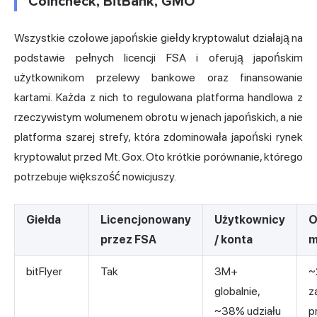
Coincheck, BitBank, GMO
Wszystkie czołowe japońskie giełdy kryptowalut działają na
podstawie pełnych licencji FSA i oferują japońskim
użytkownikom przelewy bankowe oraz finansowanie
kartami. Każda z nich to regulowana platforma handlowa z
rzeczywistym wolumenem obrotu w jenach japońskich, a nie
platforma szarej strefy, która zdominowała japoński rynek
kryptowalut przed Mt. Gox. Oto krótkie porównanie, którego
potrzebuje większość nowicjuszy.
Giełda
Licencjonowany
Użytkownicy
O
przez FSA
/ konta
m
bitFlyer
Tak
3M+
~
globalnie,
z
~38% udziału
p