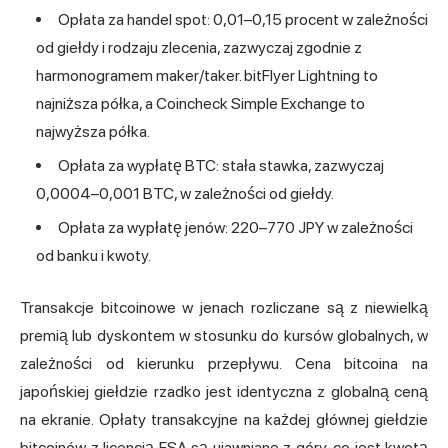
Opłata za handel spot: 0,01–0,15 procent w zależności
od giełdy i rodzaju zlecenia, zazwyczaj zgodnie z
harmonogramem maker/taker. bitFlyer Lightning to
najniższa półka, a Coincheck Simple Exchange to
najwyższa półka.
Opłata za wypłatę BTC: stała stawka, zazwyczaj
0,0004–0,001 BTC, w zależności od giełdy.
Opłata za wypłatę jenów: 220–770 JPY w zależności
od banku i kwoty.
Transakcje bitcoinowe w jenach rozliczane są z niewielką
premią lub dyskontem w stosunku do kursów globalnych, w
zależności od kierunku przepływu. Cena bitcoina na
japońskiej giełdzie rzadko jest identyczna z globalną ceną
na ekranie. Opłaty transakcyjne na każdej głównej giełdzie
bitcoinów z licencją FSA są ujawniane z góry, co jest kwotą