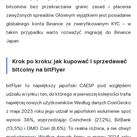
bitcoinów bez przekraczania granic zasad i płacenia
zawyżonych spreadów. Głównym wyjątkiem jest posiadanie
globalnego konta Binance ze zweryfikowanym KYC – w
takim przypadku warto rozważyć migrację do Binance
Japan.
Krok po kroku: jak kupować i sprzedawać
bitcoiny na bitFlyer
bitFlyer to największy japoński CAESP pod względem
udziału w rynku i ten, do którego w pierwszej kolejności trafia
najwięcej nowych użytkowników. Według danych CoinGecko
z maja 2023 roku jego udział w japońskim wolumenie spot
wynosi 38%, wyprzedzając Coincheck (27,2%), BitBank
(13,5%) i GMO Coin (8,6%). To realna różnica, a nie chwyt
marketingowy. Według danych firmy, w marcu 2024 roku