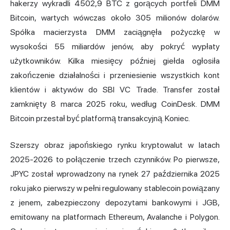
hakerzy wykradli 4502,9 BTC z gorących portfeli DMM
Bitcoin, wartych wówczas około 305 milionów dolarów.
Spółka macierzysta DMM zaciągnęła pożyczkę w
wysokości 55 miliardów jenów, aby pokryć wypłaty
użytkowników. Kilka miesięcy później giełda ogłosiła
zakończenie działalności i przeniesienie wszystkich kont
klientów i aktywów do SBI VC Trade. Transfer został
zamknięty 8 marca 2025 roku, według CoinDesk. DMM
Bitcoin przestał być platformą transakcyjną. Koniec.
Szerszy obraz japońskiego
rynku kryptowalut
w latach
2025-2026 to połączenie trzech czynników. Po pierwsze,
JPYC został wprowadzony na rynek 27 października 2025
roku jako pierwszy w pełni regulowany stablecoin powiązany
z jenem, zabezpieczony depozytami bankowymi i JGB,
emitowany na platformach Ethereum, Avalanche i Polygon.