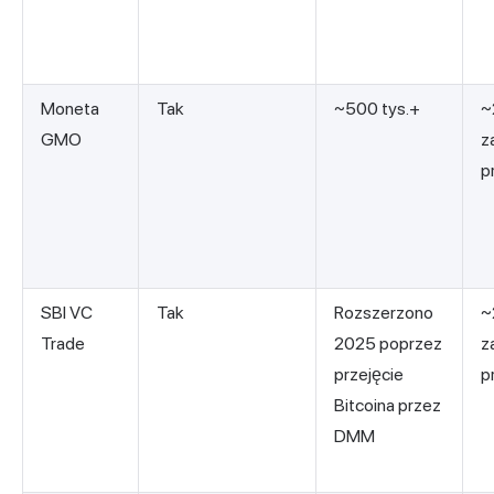
Moneta
Tak
~500 tys.+
~
GMO
z
p
SBI VC
Tak
Rozszerzono
~
Trade
2025 poprzez
z
przejęcie
p
Bitcoina przez
DMM