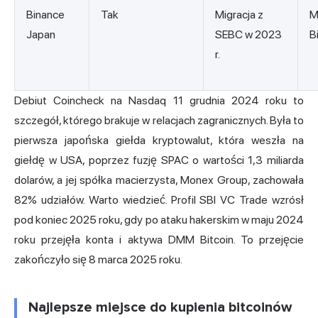
Binance
Tak
Migracja z
M
Japan
SEBC w 2023
B
r.
Debiut Coincheck na Nasdaq 11 grudnia 2024 roku to
szczegół, którego brakuje w relacjach zagranicznych. Była to
pierwsza japońska giełda kryptowalut, która weszła na
giełdę w USA, poprzez fuzję SPAC o wartości 1,3 miliarda
dolarów, a jej spółka macierzysta, Monex Group, zachowała
82% udziałów. Warto wiedzieć. Profil SBI VC Trade wzrósł
pod koniec 2025 roku, gdy po ataku hakerskim w maju 2024
roku przejęła konta i aktywa DMM Bitcoin. To przejęcie
zakończyło się 8 marca 2025 roku.
Najlepsze miejsce do kupienia bitcoinów