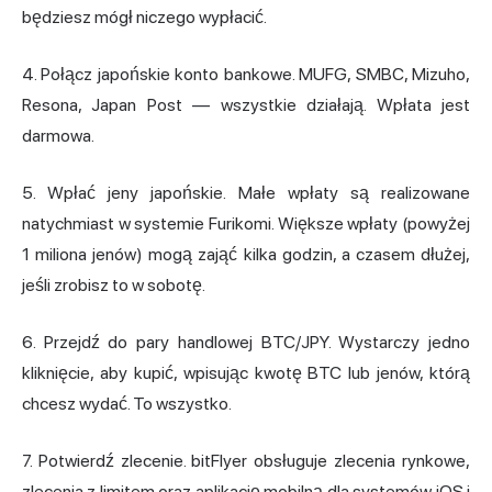
będziesz mógł niczego wypłacić.
4. Połącz japońskie konto bankowe. MUFG, SMBC, Mizuho,
Resona, Japan Post — wszystkie działają. Wpłata jest
darmowa.
5. Wpłać jeny japońskie. Małe wpłaty są realizowane
natychmiast w systemie Furikomi. Większe wpłaty (powyżej
1 miliona jenów) mogą zająć kilka godzin, a czasem dłużej,
jeśli zrobisz to w sobotę.
6. Przejdź do pary handlowej BTC/JPY. Wystarczy jedno
kliknięcie, aby kupić, wpisując kwotę BTC lub jenów, którą
chcesz wydać. To wszystko.
7. Potwierdź zlecenie. bitFlyer obsługuje zlecenia rynkowe,
zlecenia z limitem oraz aplikację mobilną dla systemów iOS i