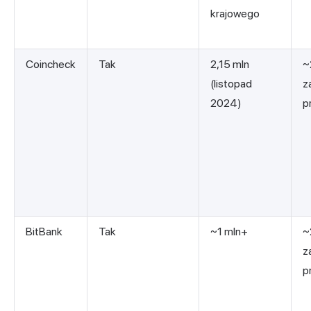
krajowego
Coincheck
Tak
2,15 mln
~
(listopad
z
2024)
p
BitBank
Tak
~1 mln+
~
z
p