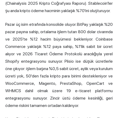
(Chainalysis 2025 Kripto Coğrafyası Raporu). Stablecoin'ler
şu anda kripto ödeme hacminin yaklaşık %70'ini oluşturuyor.
Pazar üç isim etrafında konsolide oluyor. BitPay yaklaşık %20
pazar payına sahip, ortalama işlem tutarı 800 dolar civarında
ve 2025'te %12 hacim büyümesi bekleniyor. Coinbase
Commerce yaklaşık %12 paya sahip, %1'lik sabit bir ücret
alıyor ve 2026 Ticaret Ödeme Protokolü aracılığıyla yerel
Shopify entegrasyonu sunuyor. Plisio ise düşük ücretlerle
öne çıkıyor: işlem başına %0,5 sabit ücret, aylık veya kurulum
ücreti yok, 50'den fazla kripto para birimi destekleniyor ve
WooCommerce, Magento, PrestaShop, OpenCart ve
WHMCS dahil olmak üzere 19 e-ticaret platformu
entegrasyonu sunuyor. Zincir üstü ödeme kesinliği, geri
ödeme riskini tamamen ortadan kaldırıyor.