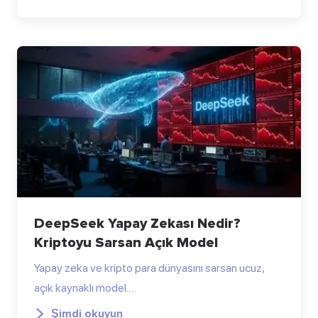
DeepSeek Yapay Zekası Nedir?
Kriptoyu Sarsan Açık Model
Yapay zeka ve kripto para dünyasını sarsan ucuz,
açık kaynaklı model.…
Şimdi okuyun