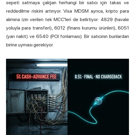
sepeti satmaya çalışan herhangi bir satıcı için takas ve
reddedilme riskini artırıyor. Visa MDSM ayrıca, kripto para
alımına izin verilen tek MCC'leri de belirtiyor: 4829 (havale
yoluyla para transferi), 6012 (finans kurumu ürünleri), 6051
(yarı nakit) ve 6540 (POI fonlaması). Bir satıcının bunlardan
birine uyması gerekiyor.