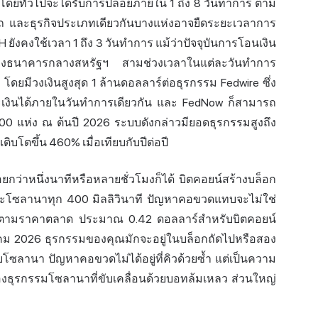
ตโดยทั่วไปจะได้รับการปล่อยภายใน 1 ถึง 8 วันทำการ ตาม
รถ และธุรกิจประเภทเดียวกันบางแห่งอาจยืดระยะเวลาการ
ยังคงใช้เวลา 1 ถึง 3 วันทำการ แม้ว่าปัจจุบันการโอนเงิน
องธนาคารกลางสหรัฐฯ สามช่วงเวลาในแต่ละวันทำการ
โดยมีวงเงินสูงสุด 1 ล้านดอลลาร์ต่อธุรกรรม Fedwire ซึ่ง
ะเงินได้ภายในวันทำการเดียวกัน และ FedNow ก็สามารถ
,600 แห่ง ณ ต้นปี 2026 ระบบดังกล่าวมียอดธุรกรรมสูงถึง
โตขึ้น 460% เมื่อเทียบกับปีต่อปี
กว่าหนึ่งนาทีหรือหลายชั่วโมงก็ได้ บิตคอยน์สร้างบล็อก
 และโซลานาทุก 400 มิลลิวินาที ปัญหาคอขวดแทบจะไม่ใช่
ียมตามราคาตลาด ประมาณ 0.42 ดอลลาร์สำหรับบิตคอยน์
คม 2026 ธุรกรรมของคุณมักจะอยู่ในบล็อกถัดไปหรือสอง
ซลานา ปัญหาคอขวดไม่ได้อยู่ที่คิวด้วยซ้ำ แต่เป็นความ
งธุรกรรมโซลานาที่ขับเคลื่อนด้วยบอทล้มเหลว ส่วนใหญ่