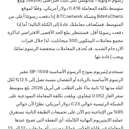
رسوم الأولوية 1 ساتوشي لكل بايت افتراضي (vByte)، وبلغ
متوسط تكلفة المعاملة 0.418 دولار أمريكي، وفقًا لموقع
BitInfoCharts وشبكة BTC.network. إذا دفعت رسومًا أعلى من
المتوسط، فستُضاف معاملتك عادةً إلى الكتلة التالية؛ أما إذا
دفعت رسومًا أقل، فستنتظر. يبلغ الحد الأقصى الافتراضي لذاكرة
مجمع معاملات البيتكوين 300 ميجابايت، لذا خلال فترات
الازدحام الشديد، قد تُحذف المعاملات منخفضة الرسوم تمامًا،
ويجب إعادة بثها.
تستخدم إيثيريوم نموذج الرسوم الأساسية EIP-1559. تتغير
الرسوم الأساسية بالزيادة أو النقصان بنسبة تصل إلى 12.5% لكل
كتلة مدتها 12 ثانية بناءً على الطلب. في أبريل 2026، بلغ متوسط
سعر الغاز 0.052 غيغاوي، وبلغت تكلفة المعاملة النموذجية على
الشبكة الرئيسية حوالي 0.23 دولار أمريكي، نظرًا لأن حوالي
95% من الإنتاجية تتم الآن على تجميعات الطبقة الثانية. تستغرق
عملية الإتيثيريوم النهائية الكاملة، أي النقطة التي تصبح عندها
المعاملة غير قابلة للعكس عمليًا، دورتين، أي ما يقارب 12 إلى 13