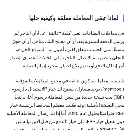
لماذا تبقى المعاملة معلقة وكيفية حلها
في معاملات البطاقات، تعني كلمة "عالقة" عادةً أن التاجر لم
يرسل الدفعة للتسوية بعد، أو أن معالج البنك متأخر، أو أن حجزًا
مسبقًا على الحساب مُعلق لفترة أطول من المتوقع. الحل هو
التحلي بالصبر، ثم الاتصال بالتاجر، وفي الحالات القصوى، إصدار
أمر إيقاف الدفع أو تقديم بلاغ احتيال بمجرد إتمام العملية.
بالنسبة لمعاملة بيتكوين عالقة في مجمع المعاملات المؤقتة
(mempool)، يوجد مساران. يسمح لك خيار "الاستبدال بالرسوم"
(RBF) ببث نسخة جديدة من نفس المعاملة برسوم أعلى، لتحل
محل النسخة الأصلية؛ وقد فعّلت معظم المحافظ الرئيسية خيار
RBF افتراضيًا بحلول عام 2025. أما إذا تم إرسال المعاملة الأصلية
دون تفعيل خيار RBF، فإن خيار "الدفع من قبل الابن نيابة عن
الأب" (CPFP) هو الحل البديل: حيث تقوم بإنشاء معاملة جديدة