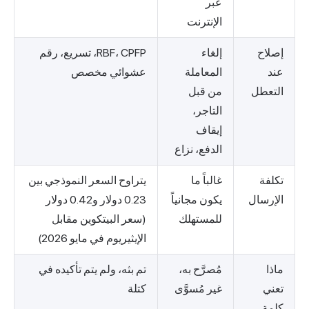
عبر
الإنترنت
إصلاح
إلغاء
RBF، CPFP، تسريع، رقم
عند
المعاملة
عشوائي مخصص
التعطل
من قبل
التاجر،
إيقاف
الدفع، نزاع
تكلفة
غالباً ما
يتراوح السعر النموذجي بين
الإرسال
يكون مجانياً
0.23 دولار و0.42 دولار
للمستهلك
(سعر البيتكوين مقابل
الإيثيريوم في مايو 2026)
ماذا
مُصرَّح به،
تم بثه، ولم يتم تأكيده في
تعني
غير مُسوَّى
كتلة
كلمة