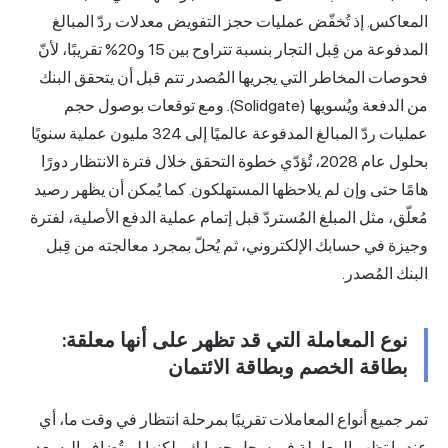
المعاكس. إذ تُخفّض عمليات حجز التفويض معدلات ردّ
المبالغ
المدفوعة
من قِبل التجار بنسبة تتراوح بين 15 و20% تقريبًا، لأنّ
فحوصات المخاطر التي يجريها المُصدر تتم قبل أن يتحقق البنك
من الدفعة ويُسويها (Solidgate). ومع توقعات بوصول حجم
عمليات ردّ المبالغ المدفوعة عالميًا إلى 324 مليون عملية سنويًا
بحلول عام 2028، تُؤدّي خطوة التحقق خلال فترة الانتظار دورًا
هامًا حتى وإن لم يلاحظها المستهلكون. كما يُمكن أن يظهر رصيد
مُعلّق، مثل المبلغ المُستردّ قبل إتمام عملية الدفع الأصلية، لفترة
وجيزة في حسابك الإلكتروني، ثم يُحلّ بمجرد معالجته من قِبل
البنك المُصدر.
نوع المعاملة التي قد تظهر على أنها معلقة:
بطاقة الخصم وبطاقة الائتمان
تمر جميع أنواع المعاملات تقريبًا بمرحلة انتظار في وقت ما، أي
عندما تظهر المعاملة في سجل حسابك ولكنها لم تُضاف إليه بعد.