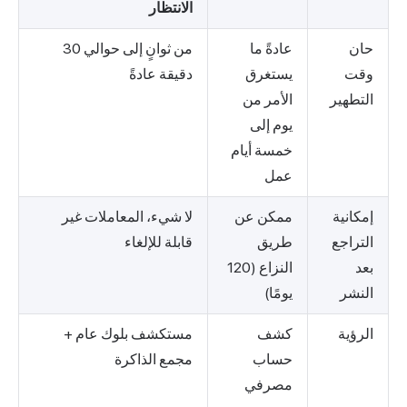
الانتظار
حان
عادةً ما
من ثوانٍ إلى حوالي 30
وقت
يستغرق
دقيقة عادةً
التطهير
الأمر من
يوم إلى
خمسة أيام
عمل
إمكانية
ممكن عن
لا شيء، المعاملات غير
التراجع
طريق
قابلة للإلغاء
بعد
النزاع (120
النشر
يومًا)
الرؤية
كشف
مستكشف بلوك عام +
حساب
مجمع الذاكرة
مصرفي