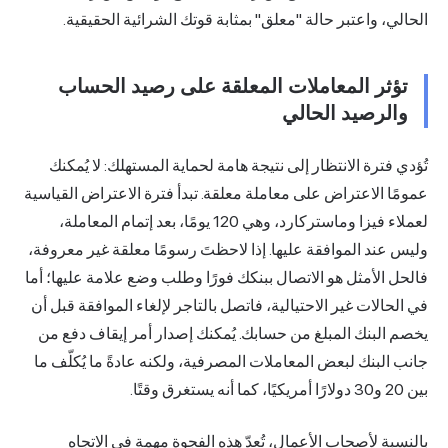
الحالي، واعتبر حالة "معلق" بمثابة قوتك الشرائية الحقيقية.
تؤثر المعاملات المعلقة على رصيد الحساب
والرصيد الحالي
تُؤدي فترة الانتظار إلى نتيجة هامة لحماية المستهلك: لا يُمكنك
عمومًا الاعتراض على معاملة معلقة. تبدأ فترة الاعتراض القياسية
لعملاء فيزا وماستركارد، وهي 120 يومًا، بعد إتمام المعاملة،
وليس عند الموافقة عليها. إذا لاحظتَ رسومًا معلقة غير معروفة،
فالحل الأمثل هو الاتصال ببنكك فورًا وطلب وضع علامة عليها؛ أما
في الحالات غير الاحتيالية، فاتصل بالتاجر لإلغاء الموافقة قبل أن
يخصم البنك المبلغ من حسابك. يُمكنك إصدار أمر إيقاف دفع من
جانب البنك لبعض المعاملات المصرفية، ولكنه عادةً ما يُكلّف ما
بين 20 و30 دولارًا أمريكيًا، كما أنه يستغرق وقتًا.
بالنسبة لأصحاب الأعمال، تُعدّ هذه الفجوة مهمة في الاتجاه