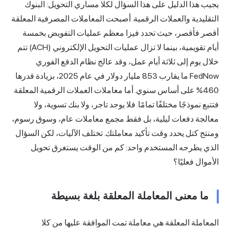
يجيب هذا الدليل على هذا السؤال لكلا مساري التحويل: البنوك
التقليدية والعملات الرقمية. أصبحت المعاملات المصرفية المعلقة
أقصر فأقصر، حيث تحدد فيزا معظم عمليات التفويض بخمسة
أيام تقويمية، بينما لا تزال عمليات التحويل الإلكتروني (ACH) تتم
خلال يوم إلى ثلاثة أيام عمل، وقد عالج نظام الدفع الفوري
FedNow ما يقارب 853 مليار دولار في عام 2025، بزيادة قدرها
460% على أساس سنوي. أما
معاملات العملات
الرقمية المعلقة
فتتبع نموذجًا مختلفًا تمامًا. فلا يوجد تاجر، ولا بنك تسوية، ولا
معالجة دفعات ليلية، بل فقط مجمع معاملات عام، وسوق رسوم،
ومنتج كتل يحدد وقت تأكيد معاملتك. تختلف الآليات، لكن السؤال
الذي يطرحه المستخدم واحد: كم من الوقت يستغرق
تحويل
الأموال
فعليًا؟
ما معنى المعاملة المعلقة بلغة بسيطة
المعاملة المعلقة هي معاملة تمت الموافقة عليها من كلا