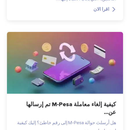
اقرا الان
كيفية إلغاء معاملة M-Pesa تم إرسالها
عن...
هل أرسلتَ حوالة M-Pesa إلى رقم خاطئ؟ إليك كيفية