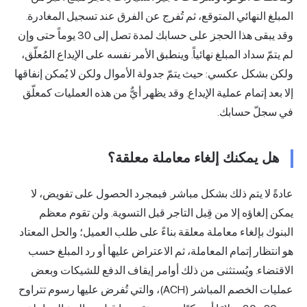
المبلغ النهائي المتوقع، ثم تُفرج عن الفرق عند تسجيل المغادرة.
وقد يبقى هذا الحجز على حسابك لمدة تصل إلى 30 يوماً حتى وإن
لم يتمّ سداد المبلغ نهائياً. وينطبق الأمر نفسه على الإيداع المُعلّق،
ولكن بشكل عكسي: حيث يتمّ جدولة الأموال ولكن لا يُمكن إنفاقها
إلا بعد إتمام عملية الإيداع. وقد يظهر أيٌّ من هذه العمليات كمعلّق
في سجلّ حسابك.
هل يمكنك إلغاء معاملة معلقة؟
عادةً لا يتم ذلك بشكل مباشر. فبمجرد الحصول على تفويض، لا
يمكن إلغاؤه إلا من قِبل التاجر قبل التسوية. ولن تقوم معظم
البنوك بإلغاء معاملة معلقة بناءً على طلب العميل؛ والحل المعتاد
هو انتظار إتمام المعاملة، ثم الاعتراض عليها أو رد المبلغ حسب
الاقتضاء. ويُستثنى من ذلك أوامر إيقاف الدفع للشيكات وبعض
عمليات الخصم المباشر (ACH)، والتي تُفرض عليها رسوم تتراوح