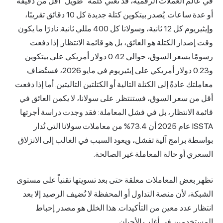
في عالم العملات الرقمية، قد تعني كلمة "طويل" أقل من دقيقة
أو عدة ساعات. يُصدر بيتكوين كتلة جديدة كل 10 دقائق تقريبًا،
وإيثيريوم كل 12 ثانية، وسولانا كل 400 مللي ثانية. نادرًا ما يكون
وقت إصدار الكتلة هو العائق، بل هو قائمة الانتظار. إذا دفعت
رسومًا بسعر السوق، حوالي 0.42 دولار أمريكي على بيتكوين
و0.23 دولار أمريكي على إيثيريوم في مايو 2026، فستُضاف
معاملتك عادةً إلى الكتلة التالية أو الكتلتين التاليتين. أما إذا دفعت
أقل من سعر السوق، فستنتظر. على سولانا، لا يكمن العائق في
قائمة الانتظار، بل في فشل المعاملة: فقد وجدت دراسة أجرتها
ISSTA عام 2025 أن 73.4% من معاملات سولانا التي تُدار
بواسطة برامج آلية تفشل، ويعود السبب في الغالب إلى الانزلاق
السعري أو حالة المعاملة غير الصالحة.
تظهر بعض المعاملات معلقة حتى بعد تسويتها تقنياً على مستوى
الشبكة، لأن منصة التداول أو المحفظة لا تُضيف الرصيد إلا بعد
انتظار عدد معين من التأكيدات. هذا الخلل هو مصدر إحباط
المستخدمين في أغلب الأحيان.