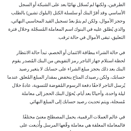
الطرفين، ولكنها لم تُسجّل نهائيًا بعد على الشبكة أو السجل
الأساسي. وقد أقرّ البنك أو سلسلة الكتل (البلوك تشين) بالطلب
وحجز الأموال، ولكن لم يتمّ بعدُ تسجيل القيد المحاسبي النهائي،
والذي يُطلق عليه في البنوك اسم المعاملة المُسجّلة. وخلال فترة
التعليق، تبقى الأموال في حالة ترقب.
في حالة الشراء ببطاقة الائتمان أو الخصم، تبدأ حالة الانتظار
لحظة استلام جهاز التاجر رمز التفويض من البنك المُصدر. يقوم
البنك بعد ذلك بحجز مبلغ الشراء على حسابك. لا يتغير رصيد
حسابك، ولكن رصيدك المتاح ينخفض بمقدار المبلغ المُعلق. عندما
يُرسل التاجر لاحقًا دفعة الرسوم المُفوضة للتسوية، عادةً خلال
ليلة واحدة، وأحيانًا بعد أيام، يُحوّل البنك الحجز إلى معاملة
مُسجلة، ويتم تحديث رصيد حسابك إلى المبلغ النهائي.
في عالم العملات الرقمية، يحمل المصطلح معنىً مختلفًا.
فالمعاملة المعلقة هي معاملة وقّعها المرسل وأُذيعت على