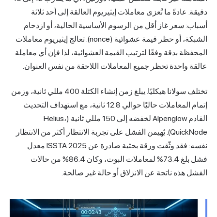
دقيقة. عادةً ما تُعزى معاملات إيثيريوم العالقة إلى أحد ثلاثة
أسباب: سعر غاز أقل من الرسوم الأساسية الحالية، أو ازدحام
الشبكة، أو حظر قيمة عشوائية (nonce). تعالج إيثيريوم معاملات
المحفظة بدقة وفقًا لترتيب القيمة العشوائية، لذا فإن أي معاملة
عالقة واحدة تحظر جميع المعاملات اللاحقة من نفس العنوان.
تختلف سولانا هيكليًا. يبلغ زمن إنشاء الكتلة 400 مللي ثانية، وزمن
إتمام المعاملات حاليًا حوالي 12.8 ثانية، مع استهداف التحديث
القادم Alpenglow لخفضه إلى 150 مللي ثانية (Helius،
QuickNode). يُهيمن الفشل على تجربة الانتظار أكثر من الانتظار
نفسه: فقد وثّقت ورقة بحثية صادرة عن ISSTA 2025 معدل
فشل بلغ 73.4% لمعاملات البوت، وكان 86.4% من حالات
الفشل هذه ناتجة عن الانزلاق أو حالة غير صالحة.