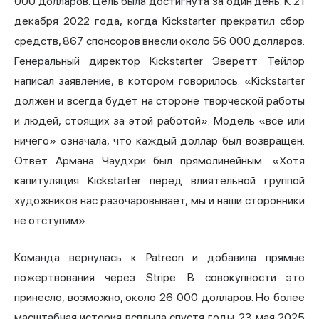
000 долларов. Цель была достигнута за один день. К 21
декабря 2022 года, когда Kickstarter прекратил сбор
средств, 867 спонсоров внесли около 56 000 долларов.
Генеральный директор Kickstarter Эверетт Тейлор
написал заявление, в котором говорилось: «Kickstarter
должен и всегда будет на стороне творческой работы
и людей, стоящих за этой работой». Модель «всё или
ничего» означала, что каждый доллар был возвращен.
Ответ Армана Чаудхри был прямолинейным: «Хотя
капитуляция Kickstarter перед влиятельной группой
художников нас разочаровывает, мы и наши сторонники
не отступим».
Команда вернулась к Patreon и добавила прямые
пожертвования через Stripe. В совокупности это
принесло, возможно, около 26 000 долларов. Но более
масштабная история всплыла спустя годы. 23 мая 2025