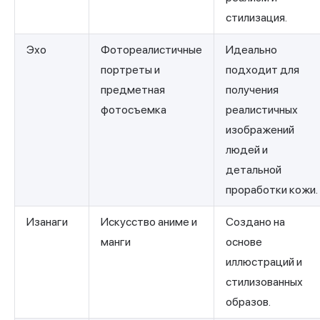
стилизация.
Эхо
Фотореалистичные
Идеально
портреты и
подходит для
предметная
получения
фотосъемка
реалистичных
изображений
людей и
детальной
проработки кожи.
Изанаги
Искусство аниме и
Создано на
манги
основе
иллюстраций и
стилизованных
образов.