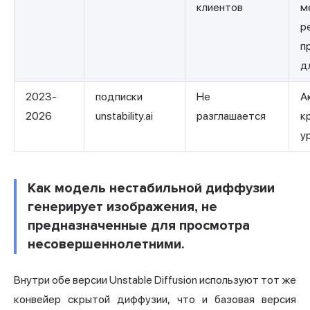
клиентов
м
р
п
д
2023-
подписки
Не
А
2026
unstability.ai
разглашается
к
у
Как модель нестабильной диффузии
генерирует изображения, не
предназначенные для просмотра
несовершеннолетними.
Внутри обе версии Unstable Diffusion используют тот же
конвейер скрытой диффузии, что и базовая версия