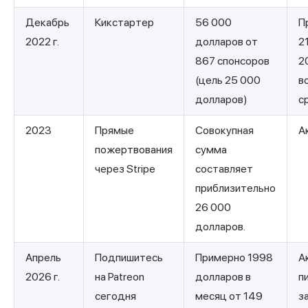
Декабрь
Кикстартер
56 000
П
2022 г.
долларов от
2
867 спонсоров
20
(цель 25 000
в
долларов)
с
2023
Прямые
Совокупная
А
пожертвования
сумма
через Stripe
составляет
приблизительно
26 000
долларов.
Апрель
Подпишитесь
Примерно 1998
А
2026 г.
на Patreon
долларов в
п
сегодня
месяц от 149
з