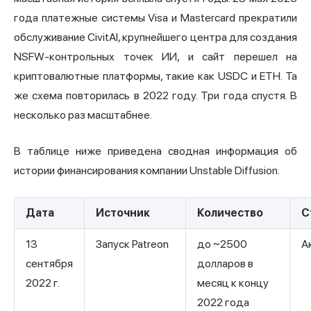
года платежные системы Visa и Mastercard прекратили
обслуживание CivitAI, крупнейшего центра для создания
NSFW-контрольных точек ИИ, и сайт перешел на
криптовалютные платформы, такие как USDC и ETH. Та
же схема повторилась в 2022 году. Три года спустя. В
несколько раз масштабнее.
В таблице ниже приведена сводная информация об
истории финансирования компании Unstable Diffusion.
Дата
Источник
Количество
С
13
Запуск Patreon
до ~2500
А
сентября
долларов в
2022 г.
месяц к концу
2022 года