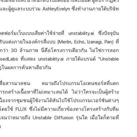
เซ็นเซอร์และน้ำหนักที่ปรับแต่งอย่าง
ละเอียด
ผู้ที่ปรากฏตัว
ะผู้ดูแลระบบร่วม AshleyEvelyn ซึ่งทำงานภายใต้บริษัท
มเว็บแบบเสียค่าใช้จ่ายที่ unstability.ai ซึ่งปัจจุบัน
แต่งภายในองค์กรสี่แบบ (Merlin, Echo, Izanagi, Pan) ที่
้วกว่า 30 ล้านภาพ นี่คือโครงการเดียวกัน ไม่ใช่การลอก
dLabs ที่แสดง unstability.ai ภายใต้แบรนด์ "Unstable
ากฏในผลการค้นหาเดียวกัน
เชิงสื่อสารมวลชน: หมายถึง
โปรแกรม
โอเพนซอร์สที่แตก
สร้างเนื้อหาที่ไม่เหมาะสมได้ ไม่ว่าใครจะเป็นผู้สร้าง
เนื่องจากชุมชนผู้ใช้งานได้หันไปใช้โปรแกรมเวอร์ชันต่างๆ
ดยใช้ FLUX ซึ่งไม่มีความเกี่ยวข้องทางโครงสร้างกับทีม
เจนว่าหมายถึง Unstable Diffusion รุ่นใด เมื่อใดก็ตามที่
น