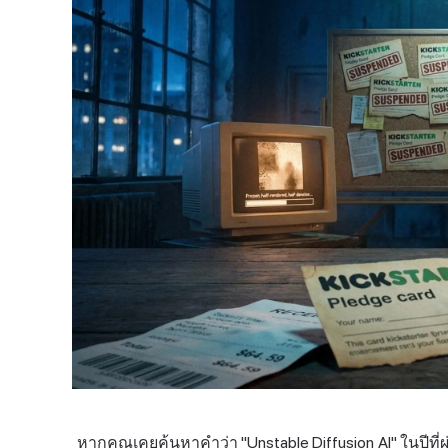
หากคุณเคยค้นหาคำว่า "Unstable Diffusion AI" ในปีที