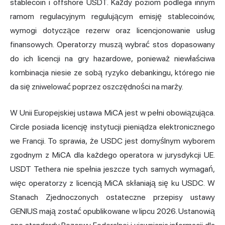
stablecoin i offshore USDT. Każdy poziom podlega innym
ramom regulacyjnym regulującym emisję stablecoinów,
wymogi dotyczące rezerw oraz licencjonowanie usług
finansowych. Operatorzy muszą wybrać stos dopasowany
do ich licencji na gry hazardowe, ponieważ niewłaściwa
kombinacja niesie ze sobą ryzyko debankingu, którego nie
da się zniwelować poprzez oszczędności na marży.
W Unii Europejskiej ustawa MiCA jest w pełni obowiązująca.
Circle posiada licencję instytucji pieniądza elektronicznego
we Francji. To sprawia, że USDC jest domyślnym wyborem
zgodnym z MiCA dla każdego operatora w jurysdykcji UE.
USDT Tethera nie spełnia jeszcze tych samych wymagań,
więc operatorzy z licencją MiCA skłaniają się ku USDC. W
Stanach Zjednoczonych ostateczne przepisy ustawy
GENIUS mają zostać opublikowane w lipcu 2026. Ustanowią