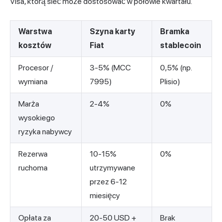
Visa, którą sieć może dostosować w połowie kwartału.
Warstwa
Szyna karty
Bramka
kosztów
Fiat
stablecoin
Procesor /
3-5% (MCC
0,5% (np.
wymiana
7995)
Plisio)
Marża
2-4%
0%
wysokiego
ryzyka nabywcy
Rezerwa
10-15%
0%
ruchoma
utrzymywane
przez 6-12
miesięcy
Opłata za
20-50 USD +
Brak