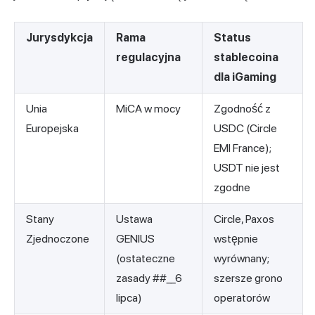
Jurysdykcja
Rama
Status
regulacyjna
stablecoina
dla iGaming
Unia
MiCA w mocy
Zgodność z
Europejska
USDC (Circle
EMI France);
USDT nie jest
zgodne
Stany
Ustawa
Circle, Paxos
Zjednoczone
GENIUS
wstępnie
(ostateczne
wyrównany;
zasady ##__6
szersze grono
lipca)
operatorów