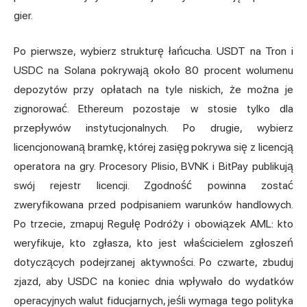
gier.
Po pierwsze, wybierz strukturę łańcucha. USDT na Tron i
USDC na Solana pokrywają około 80 procent wolumenu
depozytów przy opłatach na tyle niskich, że można je
zignorować. Ethereum pozostaje w stosie tylko dla
przepływów instytucjonalnych. Po drugie, wybierz
licencjonowaną bramkę, której zasięg pokrywa się z licencją
operatora na gry. Procesory Plisio, BVNK i BitPay publikują
swój rejestr licencji. Zgodność powinna zostać
zweryfikowana przed podpisaniem warunków handlowych.
Po trzecie, zmapuj Regułę Podróży i obowiązek AML: kto
weryfikuje, kto zgłasza, kto jest właścicielem zgłoszeń
dotyczących podejrzanej aktywności. Po czwarte, zbuduj
zjazd, aby USDC na koniec dnia wpływało do wydatków
operacyjnych walut fiducjarnych, jeśli wymaga tego polityka