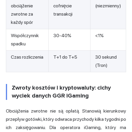
obciążenie
cofnięcie
(niezmienny)
zwrotne za
transakcji
każdy spór
Współczynnik
30-40%
<1%
spadku
Czas rozliczenia
T+1 do T+5
30 sekund
(Tron)
Zwroty kosztów i kryptowaluty: cichy
wyciek danych GGR iGaming
Obciążenia zwrotne nie są opłatą. Stanowią kierunkowy
przepływ gotówki, który odwraca przychody kilka tygodni po
ich zaksięgowaniu. Dla operatora iGaming, który ma