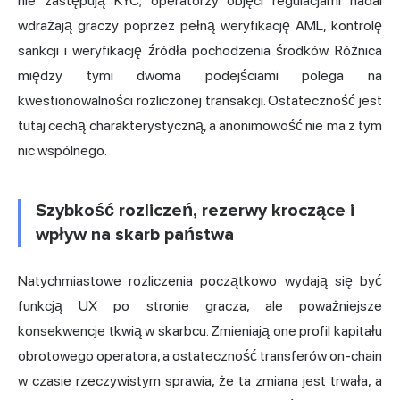
nie zastępują KYC; operatorzy objęci regulacjami nadal
wdrażają graczy poprzez pełną weryfikację AML, kontrolę
sankcji i weryfikację źródła pochodzenia środków. Różnica
między tymi dwoma podejściami polega na
kwestionowalności rozliczonej transakcji. Ostateczność jest
tutaj cechą charakterystyczną, a anonimowość nie ma z tym
nic wspólnego.
Szybkość rozliczeń, rezerwy kroczące i
wpływ na skarb państwa
Natychmiastowe rozliczenia początkowo wydają się być
funkcją UX po stronie gracza, ale poważniejsze
konsekwencje tkwią w skarbcu. Zmieniają one profil kapitału
obrotowego operatora, a ostateczność transferów on-chain
w czasie rzeczywistym sprawia, że ta zmiana jest trwała, a