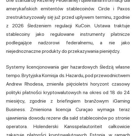
one standardy Rezerwy Federalnej i ujawniania informacji dla
amerykańskich emitentów stablecoinów. Circle i Paxos
zrestrukturyzowały się już przed upływem terminu, zgodnie
z 2026 śledzeniem regulacji KuCoin. Ustawa traktuje
stablecoiny jako regulowane instrumenty płatnicze
podlegające nadzorowi federalnemu, a nie jako
niejednoznaczne produkty do przekazywania pieniędzy.
Systemy licencjonowania gier hazardowych śledzą własne
tempo. Brytyjska Komisja ds. Hazardu, pod przewodnictwem
Andrew Rhodesa, zmieniła pięcioletni horyzont czasowy
polityki
płatności kryptowalutowych
na okres od 18 do 24
miesięcy, zgodnie z briefingiem branżowym iGaming
Business. Zmieniona licencja Curaçao wymaga teraz
ujawnienia dowodu rezerw dla sald stablecoinów po stronie
operatora. Holenderski Kansspelautoriteit całkowicie
zakazuje płatności kryptowalutowych. Estonia, w ramach