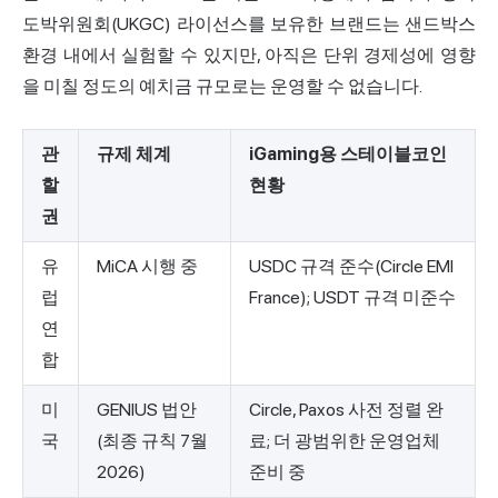
도박위원회(UKGC) 라이선스를 보유한 브랜드는 샌드박스
환경 내에서 실험할 수 있지만, 아직은 단위 경제성에 영향
을 미칠 정도의 예치금 규모로는 운영할 수 없습니다.
관
규제 체계
iGaming용 스테이블코인
할
현황
권
유
MiCA 시행 중
USDC 규격 준수(Circle EMI
럽
France); USDT 규격 미준수
연
합
미
GENIUS 법안
Circle, Paxos 사전 정렬 완
국
(최종 규칙 7월
료; 더 광범위한 운영업체
2026)
준비 중