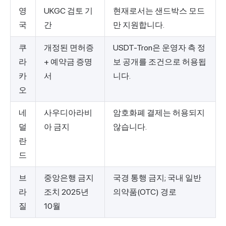
영
UKGC 검토 기
현재로서는 샌드박스 모드
국
간
만 지원합니다.
쿠
개정된 면허증
USDT-Tron은 운영자 측 정
라
+ 예약금 증명
보 공개를 조건으로 허용됩
카
서
니다.
오
네
사우디아라비
암호화폐 결제는 허용되지
덜
아 금지
않습니다.
란
드
브
중앙은행 금지
국경 통행 금지; 국내 일반
라
조치 2025년
의약품(OTC) 경로
질
10월