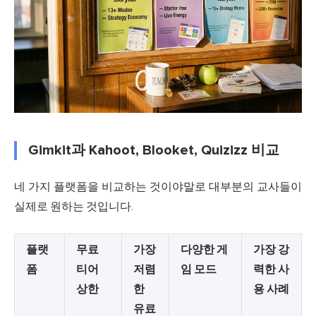
Gimkit과 Kahoot, Blooket, Quizizz 비교
네 가지 플랫폼을 비교하는 것이야말로 대부분의 교사들이
실제로 원하는 것입니다.
플랫
무료
가장
다양한 게
가장 강
폼
티어
저렴
임 모드
력한 사
상한
한
용 사례
유료