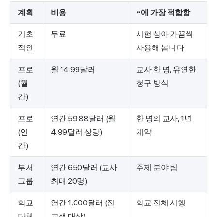
계획
비용
~에 가장 적합함
기초
무료
시험 삼아 가끔씩
적인
사용해 봅니다.
프로
월 14.99달러
교사 한 명, 유연한
(월
청구 방식
간)
프로
연간 59.88달러 (월
한 명의 교사, 1년
(연
4.99달러 상당)
계약
간)
부서
연간 650달러 (교사
주제 분야 팀
그룹
최대 20명)
학교
연간 1,000달러 (전
학교 전체 시행
단체
교생 대상)