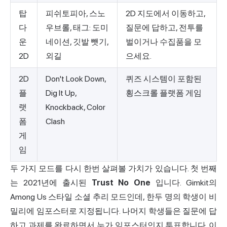
탑
피쉬토피아, 스노
2D 지도에서 이동하고,
다
우브롤, 태그: 도미
질문에 답하고, 전투를
운
네이션, 깃발 뺏기,
벌이거나 수집품을 모
2D
외길
으세요.
2D
Don't Look Down,
퀴즈 시스템이 포함된
플
Dig It Up,
횡스크롤 플랫폼 게임
랫
Knockback, Color
폼
Clash
게
임
두 가지 모드를 다시 한번 살펴볼 가치가 있습니다. 첫 번째
는 2021년에 출시된
Trust No One
입니다. Gimkit의
Among Us 스타일 소셜 추리 모드인데, 한두 명의 학생이 비
밀리에 임포스터로 지정됩니다. 나머지 학생들은 질문에 답
하고 과제를 완료하면서 누가 임포스터인지 투표합니다. 이