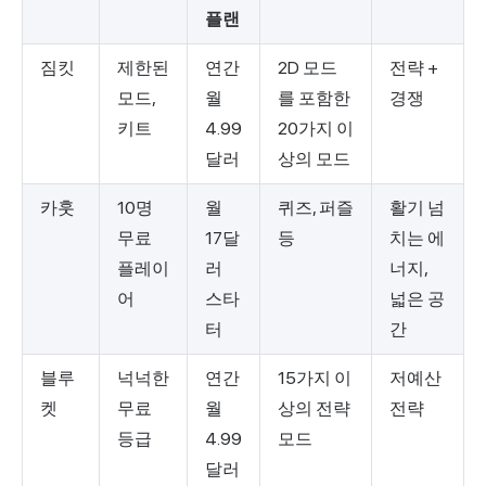
플랜
짐킷
제한된
연간
2D 모드
전략 +
모드,
월
를 포함한
경쟁
키트
4.99
20가지 이
달러
상의 모드
카훗
10명
월
퀴즈, 퍼즐
활기 넘
무료
17달
등
치는 에
플레이
러
너지,
어
스타
넓은 공
터
간
블루
넉넉한
연간
15가지 이
저예산
켓
무료
월
상의 전략
전략
등급
4.99
모드
달러