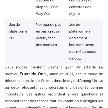
Capture du
combattez ou
drapeau, One
collectez des
Way Out
objets.
Jeu de
Ne regarde pas
Jeu de
plateforme
en bas, creuse,
plateforme à
2D
recule, choc
défilement
des couleurs
horizontal avec
des mécaniques
de quiz
Deux modes méritent vraiment qu'on s'y attarde. Le
premier,
Trust No One
, lancé en 2021, est un mode de
déduction sociale de Gimkit, dans le style d'Among Us. Un
ou deux étudiants sont secrètement désignés comme
imposteurs. Les autres répondent à des questions et
accomplissent des tâches tout en votant pour désigner les
imposteurs présumés. Ce mode a été lancé au plus fort de