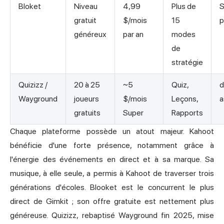
Bloket
Niveau
4,99
Plus de
S
gratuit
$/mois
15
p
généreux
par an
modes
de
stratégie
Quizizz /
20 à 25
~5
Quiz,
d
Wayground
joueurs
$/mois
Leçons,
a
gratuits
Super
Rapports
Chaque plateforme possède un atout majeur. Kahoot
bénéficie d'une forte présence, notamment grâce à
l'énergie des événements en direct et à sa marque. Sa
musique, à elle seule, a permis à Kahoot de traverser trois
générations d'écoles. Blooket est le concurrent le plus
direct de Gimkit ; son offre gratuite est nettement plus
généreuse. Quizizz, rebaptisé Wayground fin 2025, mise