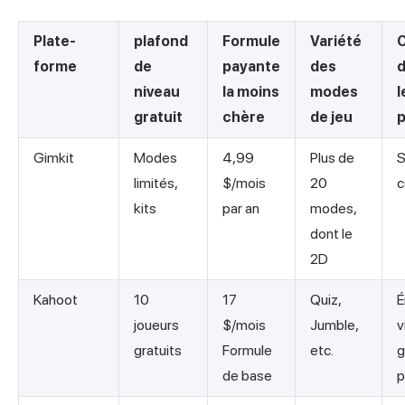
Plate-
plafond
Formule
Variété
forme
de
payante
des
d
niveau
la moins
modes
l
gratuit
chère
de jeu
p
Gimkit
Modes
4,99
Plus de
S
limités,
$/mois
20
c
kits
par an
modes,
dont le
2D
Kahoot
10
17
Quiz,
É
joueurs
$/mois
Jumble,
v
gratuits
Formule
etc.
g
de base
p