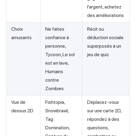
l'argent, achetez
des améliorations
Choix
Ne faites
Récit ou
amusants
confiance à
déduction sociale
personne,
superposés à un
Tycoon, Le sol
jeu de quiz
est en lave,
Humains
contre
Zombies
Vue de
Fishtopia,
Déplacez-vous
dessus 2D
Snowbrawl,
sur une carte 2D,
Tag :
répondez à des
Domination,
questions,