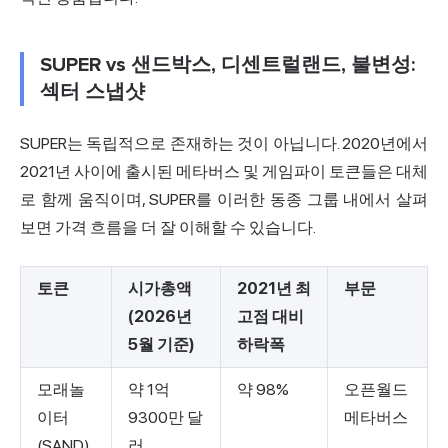
SUPER vs 샌드박스, 디센트럴랜드, 불변성:
섹터 스냅샷
SUPER는 독립적으로 존재하는 것이 아닙니다. 2020년에서
2021년 사이에 출시된 메타버스 및 게임파이 토큰들은 대체
로 함께 움직이며, SUPER를 이러한 동종 그룹 내에서 살펴
보면 가격 흐름을 더 잘 이해할 수 있습니다.
토큰
시가총액
2021년 최
부문
(2026년
고점 대비
5월 기준)
하락폭
모래놀
약 1억
약 98%
오픈월드
이터
9300만 달
메타버스
(SAND)
러