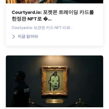
Courtyard.io: 포켓몬 트레이딩 카드를
한정판 NFT로 �...
Courtyard.io: 보관된 카드 NFT 리뷰…
지금 읽어라