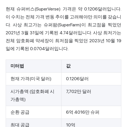
현재 슈퍼버스(SuperVerse) 가격은 약 0.1206달러입니다.
이 수치는 전체 가격 변동 추이를 고려해야만 의미를 갖습니
다. 사상 최고가는 슈퍼팜(SuperFarm)이 최고점을 찍었던
2021년 3월 31일에 기록된 4.74달러입니다. 사상 최저가는
전체 암호화폐 약세장이 최저점을 찍었던 2023년 10월 19
일에 기록된 0.0704달러입니다.
미터법
값
현재 가격(미국 달러)
0.1206달러
시가총액 (암호화폐 시
7,702만 달러
가총액)
순환 공급
6억 4016만 슈퍼
최대 공급
10억