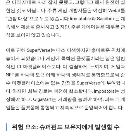
은 아직 제대로 자리 잡지 못했고, 그렇다고 해서 완전히 실
현된 것도 아닙니다. 주류 게임 개발사들은 여전히 Web3를
"관찰 대상"으로 두고 있습니다.
Immutable
과 Sandbox는 계
속해서 제품을 출시하고 있지만, 주류 게이머들은 대부분 관
심을 보이지 않고 있습니다.
이로 인해 SuperVerse는 다소 어색하지만 흥미로운 위치에
놓이게 되었습니다. 게임에 특화된 플랫폼이라는 점은 일반
적인 L1 마켓플레이스보다 더 깔끔하게 느껴지며, 게임과
NFT를 하나의 토큰 아래 하나의 생태계로 통합함으로써 순
수 마켓플레이스에는 없는 강점을 SuperVerse에 부여합니
다. 하지만 회복 경로는 여전히 협소합니다. Impostors는 성
장해야 하고, GigaMart는 거래량을 늘려야 하며, 파트너 게
임들은 플랫폼에 통합되고 지속적으로 운영되어야 합니다.
위험 요소: 슈퍼펀드 보유자에게 발생할 수