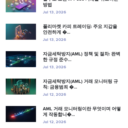
방법
Jul 13, 2026
폴리마켓 카피 트레이딩: 주요 지갑을
안전하게 �...
Jul 13, 2026
자금세탁방지(AML) 정책 및 절차: 완벽
한 규정 준수...
Jul 13, 2026
자금세탁방지(AML) 거래 모니터링 규
칙: 금융범죄 �...
Jul 12, 2026
AML 거래 모니터링이란 무엇이며 어떻
게 작동합니�...
Jul 12, 2026