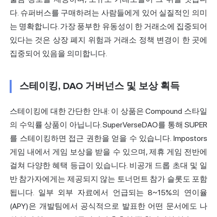
다. 슈퍼버스를 구매하려는 사람들에게 있어 실질적인 의미
는 명확합니다. 가장 풍부한 유동성이 한 거래소에 집중되어
있다는 것은 상장 폐지 위험과 거래소 정책 변경이 한 곳에
집중되어 있음을 의미합니다.
스테이킹, DAO 거버넌스 및 보상 획득
스테이킹에 대한 간단한 안내: 이 상품은 Compound 스타일
의 수익률 상품이 아닙니다. SuperVerseDAO를 통해 SUPER
를 스테이킹하면 접근 권한을 얻을 수 있습니다. Impostors
게임 내에서 게임 보상을 받을 수 있으며, 제휴 게임 전반에
걸쳐 다양한 혜택 등급이 있습니다. 비공개 드롭 초대 및 일
반 참가자에게는 제공되지 않는 토너먼트 참가 슬롯도 포함
됩니다. 일부 외부 자료에서 언급되는 8~15%의 연이율
(APY)은 개발팀에서 공식적으로 발표한 어떤 문서에도 나