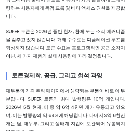
킹하는 사용자에게 독점 드롭 및 베타 액세스 권한을 제공합
니다.
SUPER 토큰은 2026년 중반 현재, 환매 또는 소각 메커니즘
을 갖추고 있지 않습니다. 거래 수수료는 디플레이션 루프를
형성하지 않습니다. 토큰 수요는 프로그램적인 공급 소각이
아닌, 세 가지 제품의 실제 사용량에 따라 결정됩니다.
토큰경제학, 공급, 그리고 희석 과잉
대부분의 가격 추적 페이지에서 생략되는 부분이 바로 이 부
분입니다. SUPER 토큰의 최대 발행량은 10억 개입니다.
2026년 5월 현재, 이 중 약 6억 4천만 개가 유통되고 있으
며, 이는 발행량의 약 64%에 해당합니다. 나머지 3억 6천만
개는 팀, 재무부, 그리고 생태계 지갑에 보관되어 유통되지