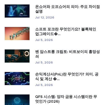
온쇼어와 오프쇼어의 의미: 주요 차이점
설명
Jul 12, 2026
소프트 포크란 무엇인가요? 블록체인
업그레이드�...
Jul 5, 2026
벤 암스트롱 크립토: 비트보이의 흥망성
쇠
Jul 5, 2026
손익계산서(PnL)란 무엇인가? 의미, 공
식 및 계산 �...
Jul 5, 2026
QFS 시스템: 양자 금융 시스템이란 무
엇인가 (2026)