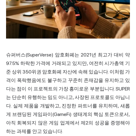
슈퍼버스(SuperVerse) 암호화폐는 2021년 최고가 대비 약
97.5% 하락한 가격에 거래되고 있지만, 여전히 시가총액 기
준 상위 350위권 암호화폐 자산에 속해 있습니다. 이처럼 가
격이 폭락했음에도 불구하고 꾸준히 존재감을 유지하고 있
다는 점이 이 프로젝트의 가장 흥미로운 부분입니다. SUPER
는 단순히 유행하는 밈도 아니고, 사장된 프로토콜도 아닙니
다. 실제 제품을 개발하고, 진정한 파트너를 유치하며, 새롭
게 브랜딩된 게임파이(
GameFi
) 생태계의 핵심 토큰으로서,
아직 회복되지 않은 게임 업계에서 제2의 성공을 증명해야
하는 과제를 안고 있습니다.