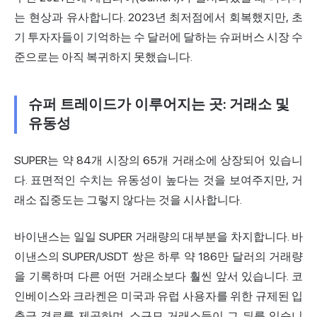
는 현상과 유사합니다. 2023년 최저점에서 회복했지만, 초
기 투자자들이 기억하는 수 달러에 달하는 슈퍼버스 시장 수
준으로는 아직 복귀하지 못했습니다.
슈퍼 트레이드가 이루어지는 곳: 거래소 및
유동성
SUPER는 약 84개 시장의 65개 거래소에 상장되어 있습니
다. 표면적인 수치는 유동성이 높다는 것을 보여주지만, 거
래소 집중도는 그렇지 않다는 것을 시사합니다.
바이낸스는 일일 SUPER 거래량의 대부분을 차지합니다. 바
이낸스의 SUPER/USDT 쌍은 하루 약 186만 달러의 거래량
을 기록하며 다른 어떤 거래소보다 훨씬 앞서 있습니다. 코
인베이스와 크라켄은 미국과 유럽 사용자를 위한 규제된 입
출금 경로를 제공하며, 소규모 거래소들이 그 뒤를 잇습니