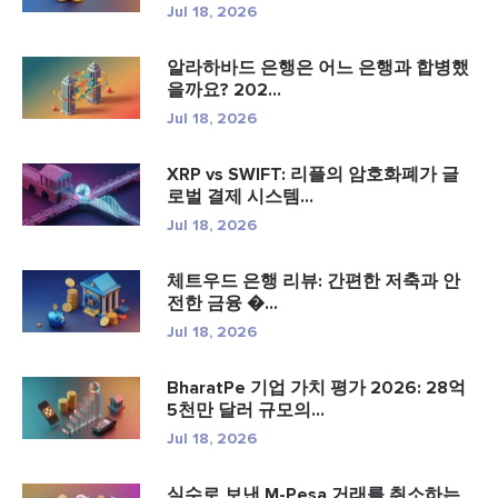
Jul 18, 2026
알라하바드 은행은 어느 은행과 합병했
을까요? 202...
Jul 18, 2026
XRP vs SWIFT: 리플의 암호화폐가 글
로벌 결제 시스템...
Jul 18, 2026
체트우드 은행 리뷰: 간편한 저축과 안
전한 금융 �...
Jul 18, 2026
BharatPe 기업 가치 평가 2026: 28억
5천만 달러 규모의...
Jul 18, 2026
실수로 보낸 M-Pesa 거래를 취소하는