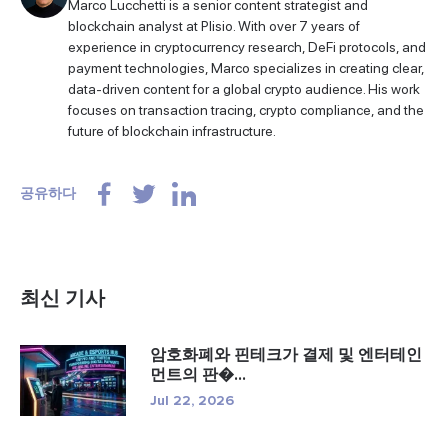
Marco Lucchetti is a senior content strategist and
blockchain analyst at Plisio. With over 7 years of
experience in cryptocurrency research, DeFi protocols, and
payment technologies, Marco specializes in creating clear,
data-driven content for a global crypto audience. His work
focuses on transaction tracing, crypto compliance, and the
future of blockchain infrastructure.
공유하다
최신 기사
암호화폐와 핀테크가 결제 및 엔터테인
먼트의 판�...
Jul 22, 2026