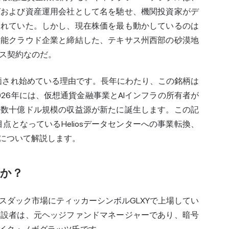
グおよび資産運用会社として名を馳せ、機関投資家がデ
られていた。しかし、現在株価を最も動かしているのは
知能クラウド企業と締結した、テキサス州西部の砂漠地
ース契約なのだ。
評価され始めている理由です。長年にわたり、この銘柄は
26年には、仮想通貨金融事業とAIインフラの所有者が
間数十億ドル規模の収益源が新たに誕生します。この記
注目点となっているHeliosデータセンターへの事業転換、
について解説します。
ですか？
スダック市場にティッカーシンボルGLXYで上場してい
創設者は、元ヘッジファンドマネージャーであり、暗号