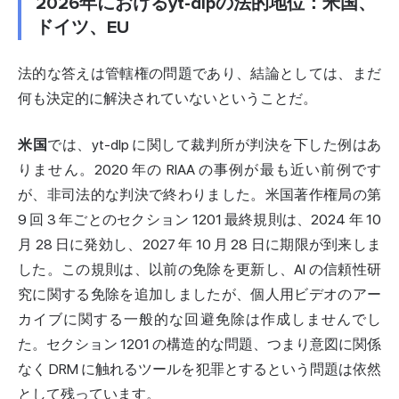
2026年におけるyt-dlpの法的地位：米国、
ドイツ、EU
法的な答えは管轄権の問題であり、結論としては、まだ
何も決定的に解決されていないということだ。
米国
では、yt-dlp に関して裁判所が判決を下した例はあ
りません。2020 年の RIAA の事例が最も近い前例です
が、非司法的な判決で終わりました。米国著作権局の第
9 回 3 年ごとのセクション 1201 最終規則は、2024 年 10
月 28 日に発効し、2027 年 10 月 28 日に期限が到来しま
した。この規則は、以前の免除を更新し、AI の信頼性研
究に関する免除を追加しましたが、個人用ビデオのアー
カイブに関する一般的な回避免除は作成しませんでし
た。セクション 1201 の構造的な問題、つまり意図に関係
なく DRM に触れるツールを犯罪とするという問題は依然
として残っています。