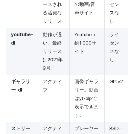
ースされ
の動画/音
セン
る活発な
声サイト
スな
リリース
し
youtube-
動作が遅
YouTube +
ライ
dl
い。最終
約1,000サ
セン
リリース
イト
スな
は2021年
し
9月。
ギャラリ
アクティ
画像ギャラ
GPLv2
ー-dl
ブ
リー。動画
はyt-dlpで
表示できま
す。
ストリー
アクティ
プレーヤー
BSD-