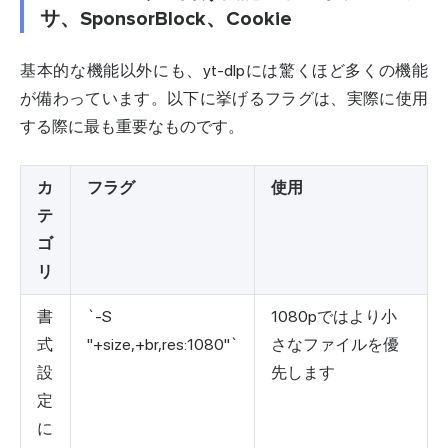
サ、SponsorBlock、Cookie
基本的な機能以外にも、yt-dlpには驚くほど多くの機能
が備わっています。以下に挙げるフラグは、実際に使用
する際に最も重要なものです。
カ
フラグ
使用
テ
ゴ
リ
書
`-S
1080pではより小
式
"+size,+br,res:1080"`
さなファイルを優
設
先します
定
に