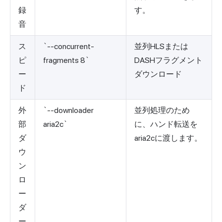
録
す。
音
ス
`--concurrent-
並列HLSまたは
ピ
fragments 8`
DASHフラグメント
ー
ダウンロード
ド
外
`--downloader
並列処理のため
部
aria2c`
に、ハンド転送を
ダ
aria2cに渡します。
ウ
ン
ロ
ー
ダ
ー