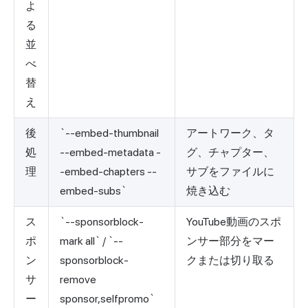
よ
る
並
べ
替
え
後
`--embed-thumbnail
アートワーク、タ
処
--embed-metadata -
グ、チャプター、
理
-embed-chapters --
サブをファイルに
embed-subs`
焼き込む
ス
`--sponsorblock-
YouTube動画のスポ
ポ
mark all` / `--
ンサー部分をマー
ン
sponsorblock-
クまたは切り取る
サ
remove
ー
sponsor,selfpromo`