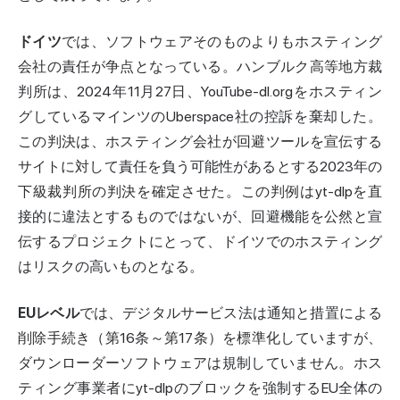
ドイツ
では、ソフトウェアそのものよりもホスティング
会社の責任が争点となっている。ハンブルク高等地方裁
判所は、2024年11月27日、YouTube-dl.orgをホスティン
グしているマインツのUberspace社の控訴を棄却した。
この判決は、ホスティング会社が回避ツールを宣伝する
サイトに対して責任を負う可能性があるとする2023年の
下級裁判所の判決を確定させた。この判例はyt-dlpを直
接的に違法とするものではないが、回避機能を公然と宣
伝するプロジェクトにとって、ドイツでのホスティング
は
リスク
の高いものとなる。
EUレベル
では、デジタルサービス法は通知と措置による
削除手続き（第16条～第17条）を標準化していますが、
ダウンローダーソフトウェアは規制していません。ホス
ティング事業者にyt-dlpのブロックを強制するEU全体の