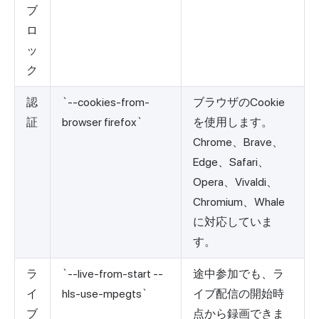
ブ
ロ
ッ
ク
認
`--cookies-from-
ブラウザのCookie
証
browser firefox`
を使用します。
Chrome、Brave、
Edge、Safari、
Opera、Vivaldi、
Chromium、Whale
に対応していま
す。
ラ
`--live-from-start --
途中参加でも、ラ
イ
hls-use-mpegts`
イブ配信の開始時
ブ
点から録画できま