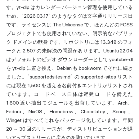
す。yt-dlp はカレンダー バージョン管理を使用している
ため、`2026.03.17` のようなタグは文字通りリリース日
です。ライセンスは The Unlicense で、ほとんどの FOSS
プロジェクトでも使用されていない、明示的なパブリッ
ク ドメインの献身です。リポジトリには 13,348 のフォ
ークと 2,507 の未解決の問題があります。Ubuntu 22.04
はデフォルトのビデオ ダウンローダーとして youtube-dl
を yt-dlp に置き換え、Debian も bookworm でそれに続き
ました。`supportedsites.md` の supported-sites リスト
には現在 1,500 を超える名前付きエントリがリストされ
ています。コードベース自体は遅延ロードを備えた
1,800 近い抽出モジュールを出荷しています。Arch、
Fedora、NixOS、Homebrew、Chocolatey、Scoop、
Winget はすべてこれをパッケージ化しています。年間
20 ～ 30 回のリリースが、ディストリビューションが遅
いアップストリームに戻るのを防いでいます。