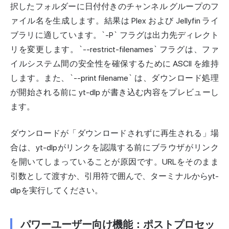
択したフォルダーに日付付きのチャンネル グループのフ
ァイル名を生成します。結果は Plex および Jellyfin ライ
ブラリに適しています。`-P` フラグは出力先ディレクト
リを変更します。`--restrict-filenames` フラグは、ファ
イルシステム間の安全性を確保するために ASCII を維持
します。また、`--print filename` は、ダウンロード処理
が開始される前に yt-dlp が書き込む内容をプレビューし
ます。
ダウンロードが「ダウンロードされずに再生される」場
合は、yt-dlpがリンクを認識する前にブラウザがリンク
を開いてしまっていることが原因です。URLをそのまま
引数として渡すか、引用符で囲んで、ターミナルからyt-
dlpを実行してください。
パワーユーザー向け機能：ポストプロセッ