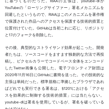
に基づくものだった。RIAAの主張は、youtube-dlが
YouTubeの「ローリングサイファー」署名メカニズムを
回避したというもので、RIAAはこのメカニズムを著作権
で保護された作品へのアクセスを保護する技術的措置と
位置付けていた。GitHubは当初これに応じ、リポジトリ
と17のフォークを削除した。
その後、典型的なストライサンド効果が起こった。開発
者たちは、ソースコードをますます独創的な方法で再投
稿し、ピクセルカラーでコードベース全体をエンコード
したTwitter画像も公開した。電子フロンティア財団は
2020年11月16日にGitHubに書簡を送った。その技術的な
主張は単純だった。標準規格に準拠したブラウザであれ
ばどれでも実行できる署名は、§1201における「アクセ
スを効果的に制御する技術的措置」には当たらない。
youtube-dlは署名を使用しているが、署名を破っている
わけではない。