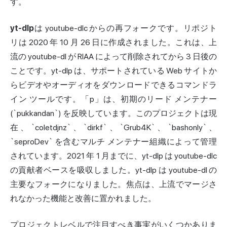
す。
yt-dlp
は youtube-dlc からの再フォークです。リポジト
リは 2020 年 10 月 26 日に作成されました。これは、上
流の youtube-dl が RIAA によって削除されてから 3 日後の
ことです。yt-dlp は、サポートされている Web サイトか
らビデオやオーディオをダウンロードできるコマンドラ
イン ツールです。「p」は、初期のリード メンテナー
(`pukkandan`) を反映しています。このプロジェクトは現
在、`coletdjnz`、`dirkf`、`Grub4K`、`bashonly`、
`seproDev` を含むマルチ メンテナー組織によって管理
されています。2021 年 1 月までに、yt-dlp は youtube-dlc
の貢献者ベースを吸収しました。yt-dlp は youtube-dl の
主要なフォークになりました。焦点は、上流でマージさ
れなかった機能と改善に置かれました。
プロジェクトレベルで注目すべき事実がいくつかありま