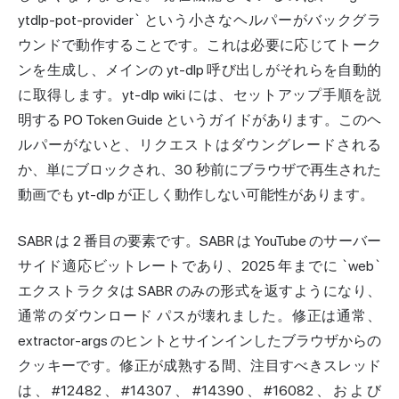
ytdlp-pot-provider` という小さなヘルパーがバックグラ
ウンドで動作することです。これは必要に応じてトーク
ンを生成し、メインの yt-dlp 呼び出しがそれらを自動的
に取得します。yt-dlp wiki には、
セットアップ
手順を説
明する PO Token Guide というガイドがあります。このヘ
ルパーがないと、リクエストはダウングレードされる
か、単にブロックされ、30 秒前にブラウザで再生された
動画でも yt-dlp が正しく動作しない可能性があります。
SABR は 2 番目の要素です。SABR は YouTube のサーバー
サイド適応ビットレートであり、2025 年までに `web`
エクストラクタは SABR のみの形式を返すようになり、
通常のダウンロード パスが壊れました。修正は通常、
extractor-args のヒントとサインインしたブラウザからの
クッキーです。修正が成熟する間、注目すべきスレッド
は、#12482、#14307、#14390、#16082、および