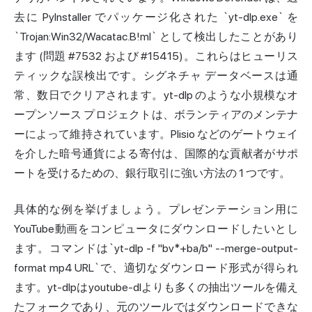
去に PyInstaller でパッケージ化された `yt-dlp.exe` を
`Trojan:Win32/Wacatac.B!ml` として検出したことがあり
ます (問題 #7532 および #15415)。これらはヒューリス
ティックな誤検出です。シグネチャ データベースは通
常、数日でクリアされます。yt-dlp のような小規模なオ
ープンソース プロジェクトは、ボランティアのメンテナ
ーによって維持されています。Plisio などのゲートウェイ
を介した暗号通貨による寄付は、国際的な貢献者がサポ
ートを受けるための、銀行取引に強い方法の 1 つです。
具体的な例を挙げましょう。プレゼンテーション用に
YouTube動画をコンピュータにダウンロードしたいとし
ます。コマンドは`yt-dlp -f "bv*+ba/b" --merge-output-
format mp4 URL`で、適切なダウンロード形式が得られ
ます。yt-dlpはyoutube-dlよりも多くの抽出ツールを備え
たフォークであり、元のツールではダウンロードできな