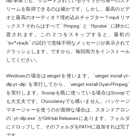
dlp 単体でも、サポートされているサイトから単一のスト
リームを取得できるのは確かです。しかし、最高のビデ
オと最高のオーディオ？埋め込みチャプター？mp4 リマ
ックス？それらはすべて `ffmpeg` と `ffprobe` に静かに
渡されます。この 2 つをスキップすると、最初の
`bv*+ba/b` の試行で意味不明なメッセージが表示されて
クラッシュします。ですから、毎回両方をインストール
してください。
Windowsの場合はwingetを使います。`winget install yt-
dlp.yt-dlp`を実行してから、`winget install Gyan.FFmpeg`
を実行します。Scoopを既に使っている場合はScoopで
も大丈夫です。Chocolateyでも構いません。パッケージ
マネージャーを使うのが面倒な場合は、スタンドアロン
の`yt-dlp.exe`がGitHub Releasesにあります。フォルダ
にドロップして、そのフォルダをPATHに追加すれば完了
です。