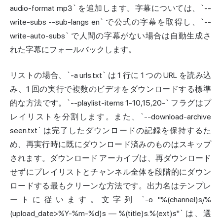
audio-format mp3` を追加します。字幕については、`--
write-subs --sub-langs en` で公式の字幕を取得し、`--
write-auto-subs` で人間の字幕がない場合は自動生成さ
れた字幕にフォールバックします。
リストの場合、`-a urls.txt` は 1 行に 1 つの URL を読み込
み、1 回の実行で複数のビデオをダウンロードする標準
的な方法です。`--playlist-items 1-10,15,20-` フラグはプ
レイリストを分割します。また、`--download-archive
seen.txt` は完了したダウンロードの記録を保持するた
め、再実行時に既にダウンロード済みのものはスキップ
されます。ダウンロード アーカイブは、再ダウンロード
せずにプレイリストとチャンネル全体を段階的にダウン
ロードする最もクリーンな方法です。出力名はテンプレ
ートに従います。文字列 `-o "%(channel)s/%
(upload_date>%Y-%m-%d)s — %(title)s.%(ext)s"` は、選