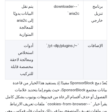
برنامج
`--downloader
يتم نقل
تنزيل
aria2c`
البيانات يدويًا
خارجي
إلى aria2c
للمعالجة
المتوازية
الإضافات
`~/.yt-dlp/plugins/`
أدوات
استخلاص
ومعالجة لاحقة
مخصصة قابلة
للتركيب
يُعدّ دمج SponsorBlock مفيدًا. إذ يستفيد هذا الخيار من قاعدة
بيانات مجتمع SponsorBlock، حيث يقوم إما بتحديد علامات
الفصول أو حذف أقسام الرعاة من فيديوهات يوتيوب بشكل كامل.
يقرأ خيار `--cookies-from-browser` ملفات تعريف الارتباط
من ملفات تعريف المتصفح، بما في ذلك حاويات فايرفوكس، وهي