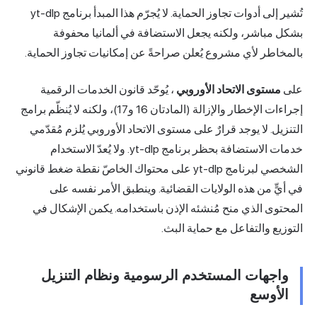
تُشير إلى أدوات تجاوز الحماية. لا يُجرّم هذا المبدأ برنامج yt-dlp
بشكل مباشر، ولكنه يجعل الاستضافة في ألمانيا محفوفة
بالمخاطر لأي مشروع يُعلن صراحةً عن إمكانيات تجاوز الحماية.
على
مستوى الاتحاد الأوروبي
، يُوحّد قانون الخدمات الرقمية
إجراءات الإخطار والإزالة (المادتان 16 و17)، ولكنه لا يُنظّم برامج
التنزيل. لا يوجد قرارٌ على مستوى الاتحاد الأوروبي يُلزم مُقدّمي
خدمات الاستضافة بحظر برنامج yt-dlp. ولا يُعدّ الاستخدام
الشخصي لبرنامج yt-dlp على محتواك الخاصّ نقطة ضغط قانوني
في أيٍّ من هذه الولايات القضائية. وينطبق الأمر نفسه على
المحتوى الذي منح مُنشئه الإذن باستخدامه. يكمن الإشكال في
التوزيع والتفاعل مع حماية البث.
واجهات المستخدم الرسومية ونظام التنزيل
الأوسع