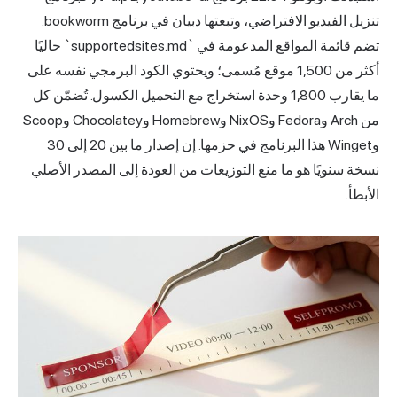
تنزيل الفيديو الافتراضي، وتبعتها دبيان في برنامج bookworm.
تضم قائمة المواقع المدعومة في `supportedsites.md` حاليًا
أكثر من 1,500 موقع مُسمى؛ ويحتوي الكود البرمجي نفسه على
ما يقارب 1,800 وحدة استخراج مع التحميل الكسول. تُضمّن كل
من Arch وFedora وNixOS وHomebrew وChocolatey وScoop
وWinget هذا البرنامج في حزمها. إن إصدار ما بين 20 إلى 30
نسخة سنويًا هو ما منع التوزيعات من العودة إلى المصدر الأصلي
الأبطأ.