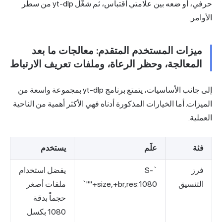
حرفي، أو ضعه بين علامتي اقتباس، ثم شغّل yt-dlp من سطر
الأوامر.
ميزات المستخدم المتقدم: معالجات ما بعد
المعالجة، وحظر الرعاة، وملفات تعريف الارتباط
إلى جانب الأساسيات، يتمتع برنامج yt-dlp بمجموعة واسعة من
الميزات. أما الخيارات المذكورة أدناه فهي الأكثر أهمية من الناحية
العملية.
فئة
علَم
يستخدم
فرز
`-S
يفضل استخدام
التنسيق
"+size,+br,res:1080"`
ملفات أصغر
حجماً بدقة
1080 بكسل