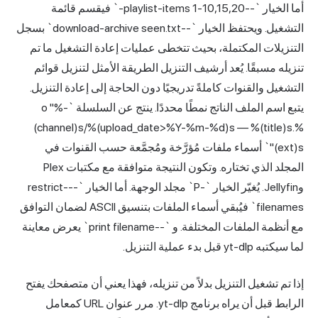
أما الخيار `--playlist-items 1-10,15,20-` فيقسم قائمة
التشغيل. ويحتفظ الخيار `--download-archive seen.txt` بسجل
التنزيلات المكتملة، بحيث تتخطى عمليات إعادة التشغيل ما تم
تنزيله مسبقًا. يُعد أرشيف التنزيل الطريقة الأمثل لتنزيل قوائم
التشغيل والقنوات كاملةً تدريجيًا دون الحاجة إلى إعادة التنزيل.
يتبع اسم الملف الناتج نمطًا محددًا. ينتج عن السلسلة `-o "%
(channel)s/%(upload_date>%Y-%m-%d)s — %(title)s.%
(ext)s"` أسماء ملفات مُؤرَّخة ومُجمَّعة حسب القنوات في
المجلد الذي تختاره. وتكون النتيجة متوافقة مع مكتبات Plex
وJellyfin. يُغيّر الخيار `-P` مجلد الوجهة. أما الخيار `--restrict-
filenames` فيُبقي أسماء الملفات بتنسيق ASCII لضمان التوافق
مع أنظمة الملفات المختلفة. و `--print filename` يعرض معاينة
لما سيكتبه yt-dlp قبل بدء عملية التنزيل.
إذا تم تشغيل التنزيل بدلاً من تنزيله، فهذا يعني أن متصفحك يفتح
الرابط قبل أن يراه برنامج yt-dlp. مرر عنوان URL كمعامل