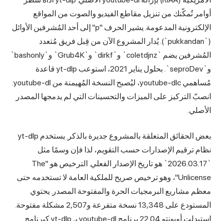
أوامر تُمكّنك من تنزيل مقاطع الفيديو والصوت من المواقع
الإلكترونية المدعومة. يشير الحرف "p" إلى أحد المُشرفين الأوائل
(`pukkandan`). يُدار المشروع الآن من قِبل فريق مُتعدد
المُشرفين يضم `coletdjnz` و`dirkf` و`Grub4K` و`bashonly`
و`seproDev`. بحلول يناير 2021، استوعب yt-dlp قاعدة
مُساهمي youtube-dlc، ليُصبح النسخة المُهيمنة من youtube-dl.
انصبّ التركيز على الميزات والتحسينات التي لم يدمجها المصدر
الأصلي.
بعض الحقائق المتعلقة بالمشروع جديرة بالذكر. يستخدم yt-dlp
نظام ترقيم الإصدارات حسب التقويم، لذا فإن وسمًا مثل
`2026.03.17` هو تاريخ الإصدار الفعلي. الترخيص هو "The
Unlicense"، وهو ترخيص صريح للملكية العامة لا تستخدمه حتى
معظم مشاريع البرمجيات الحرة والمفتوحة المصدر. يحتوي
المستودع على 13,348 نسخة متفرعة و2,507 مشكلة مفتوحة.
استبدلت أوبونتو 22.04 برنامج youtube-dl بـ yt-dlp كبرنامج