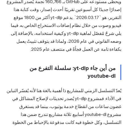
ويحظى مستودعه على GitHub بـ 160,766 نجمة. يُصدر المشروع
إصدارًا جديدًا كل أسبوعين تقريبًا. أحدث إصدار، وقت كتابة هذا
التقرير، هو `2026.03.17`. يدعم yt-dlp أكثر من 1800 موقع
فيديو وصوت من خلال نظام إضافات الاستخراج الخاص به. فيما
يلي شرحٌ مُفصّل لماهية yt-dlp وكيفية استخدامه، بالإضافة إلى
وضعه القانوني في عام 2026، ولماذا قد يتوقف تثبيتٌ يعمل
بكفاءة تامة عن العمل فجأةً في منتصف عام 2025.
من أين جاء yt-dlp: سلسلة التفرع من
youtube-dl
يُعدّ التسلسل الزمني للمشاريع ذا أهمية بالغة هنا لأنه يُفسّر التباين
في الأداء. فمشروع yt-dlp يُصدر تحديثات لإصلاح المشاكل في
غضون ساعات من انقطاع خدمة يوتيوب، بينما قد يستغرق
مشروع youtube-dl أسابيع. ثلاثة مشاريع تندرج ضمن هذا
التسلسل، وكل خطوة فيه كانت مدفوعة بالإحباط من الخطوة