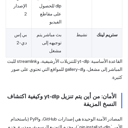
dlp للحصول
الإصدار
على مقاطع
2
الفيديو
ستريم لينك
نشيط
بث مباشر يتم
بي إس
توجيهه إلى
دي-2
مشغل
القاعدة الأساسية: yt-dlp للتنزيلات الأرشيفية، وstreamlink للبث
المباشر إلى مشغل، وgallery-dl للمواقع التي تحتوي على صور
كثيرة.
الأمان: من أين يتم تنزيل yt-dlp وكيفية اكتشاف
النسخ المزيفة
المصادر الآمنة الوحيدة هي إصدارات GitHub، وPyPI (باستخدام
الأمر `pip install yt-dlp`)، وحزم التوزيع الرسمية، ومديري حزم