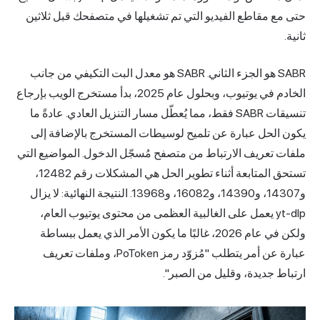
حتى مع مقاطع الفيديو التي تم تشغيلها في متصفحك قبل ثلاثين
ثانية.
SABR هو الجزء الثاني. SABR هو معدل البت التكيفي من جانب
الخادم في يوتيوب، وبحلول عام 2025، بدأ مستخرج الويب بإرجاع
تنسيقات SABR فقط، مما يُعطّل مسار التنزيل العادي. عادةً ما
يكون الحل عبارة عن تلميح لوسيطات المستخرج بالإضافة إلى
ملفات تعريف الارتباط من متصفح مُسجّل الدخول. المواضيع التي
تستحق المتابعة أثناء تطوير الحل هي المشكلات رقم 12482،
و14307، و14390، و16082، و13968. النتيجة النهائية: لا يزال
yt-dlp يعمل على الغالبية العظمى من محتوى يوتيوب العام،
ولكن في عام 2026، غالبًا ما يكون الأمر الذي يعمل ببساطة
عبارة عن أمر يتطلب "مُزوّد رمز PoToken، وملفات تعريف
ارتباط جديدة، وقليل من الصبر".