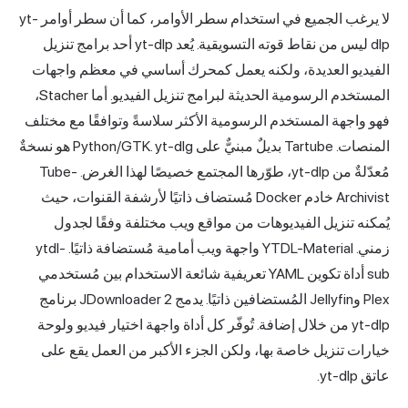
لا يرغب الجميع في استخدام سطر الأوامر، كما أن سطر أوامر yt-
dlp ليس من نقاط قوته التسويقية. يُعد yt-dlp أحد برامج تنزيل
الفيديو العديدة، ولكنه يعمل كمحرك أساسي في معظم واجهات
المستخدم الرسومية الحديثة لبرامج تنزيل الفيديو. أما Stacher،
فهو واجهة المستخدم الرسومية الأكثر سلاسةً وتوافقًا مع مختلف
المنصات. Tartube بديلٌ مبنيٌّ على Python/GTK. yt-dlg هو نسخةٌ
مُعدّلةٌ من yt-dlp، طوّرها المجتمع خصيصًا لهذا الغرض. Tube-
Archivist خادم Docker مُستضاف ذاتيًا لأرشفة القنوات، حيث
يُمكنه تنزيل الفيديوهات من مواقع ويب مختلفة وفقًا لجدول
زمني. YTDL-Material واجهة ويب أمامية مُستضافة ذاتيًا. ytdl-
sub أداة تكوين YAML تعريفية شائعة الاستخدام بين مُستخدمي
Plex وJellyfin المُستضافين ذاتيًا. يدمج JDownloader 2 برنامج
yt-dlp من خلال إضافة. تُوفّر كل أداة واجهة اختيار فيديو ولوحة
خيارات تنزيل خاصة بها، ولكن الجزء الأكبر من العمل يقع على
عاتق yt-dlp.