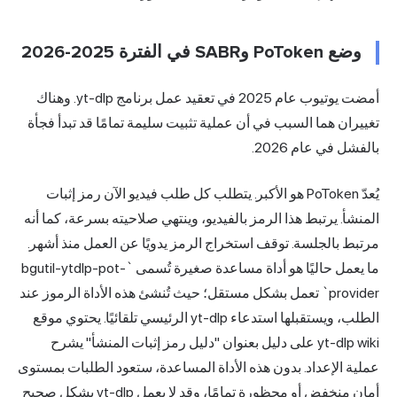
وضع PoToken وSABR في الفترة 2025-2026
أمضت يوتيوب عام 2025 في تعقيد عمل برنامج yt-dlp. وهناك
تغييران هما السبب في أن عملية تثبيت سليمة تمامًا قد تبدأ فجأة
بالفشل في عام 2026.
يُعدّ PoToken هو الأكبر. يتطلب كل طلب فيديو الآن رمز إثبات
المنشأ. يرتبط هذا الرمز بالفيديو، وينتهي صلاحيته بسرعة، كما أنه
مرتبط بالجلسة. توقف استخراج الرمز يدويًا عن العمل منذ أشهر.
ما يعمل حاليًا هو أداة مساعدة صغيرة تُسمى `bgutil-ytdlp-pot-
provider` تعمل بشكل مستقل؛ حيث تُنشئ هذه الأداة الرموز عند
الطلب، ويستقبلها استدعاء yt-dlp الرئيسي تلقائيًا. يحتوي موقع
yt-dlp wiki على دليل بعنوان "دليل رمز إثبات المنشأ" يشرح
عملية الإعداد. بدون هذه الأداة المساعدة، ستعود الطلبات بمستوى
أمان منخفض أو محظورة تمامًا، وقد لا يعمل yt-dlp بشكل صحيح