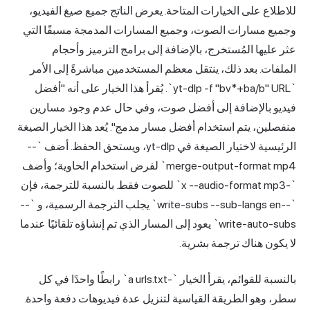
للاطلاع على الخيارات المتاحة. يعرض الناتج جميع صيغ الفيديو،
وجميع مسارات الصوت، وجميع المسارات المدمجة مسبقًا التي
عثر عليها المُستخرج، بالإضافة إلى برامج الترميز وأحجام
الملفات. بعد ذلك، ينتقل معظم المستخدمين مباشرةً إلى الأمر
`yt-dlp -f "bv*+ba/b" URL`. يُقرأ هذا الخيار على أنه "أفضل
فيديو بالإضافة إلى أفضل صوت، وفي حال عدم وجود مسارين
منفصلين، يتم استخدام أفضل مسار مدمج". يُعد هذا الخيار الصيغة
الرئيسية لاختيار الصيغة في yt-dlp، ويستحق الحفظ. أضف `--
merge-output-format mp4` لفرض استخدام الحاوية؛ وأضف
`-x --audio-format mp3` للصوت فقط. بالنسبة للترجمة، فإن
`--write-subs --sub-langs en` يجلب الترجمة الرسمية، و `--
write-auto-subs` يعود إلى المسار الذي تم إنشاؤه تلقائيًا عندما
لا يكون هناك ترجمة بشرية.
بالنسبة للقوائم، يقرأ الخيار `-a urls.txt` رابطًا واحدًا في كل
سطر، وهو الطريقة القياسية لتنزيل عدة فيديوهات دفعة واحدة.