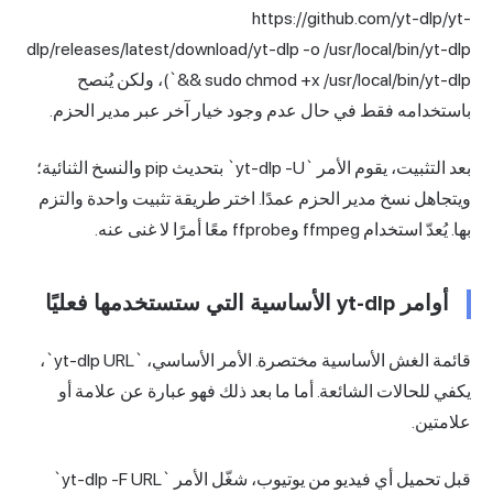
https://github.com/yt-dlp/yt-
dlp/releases/latest/download/yt-dlp -o /usr/local/bin/yt-dlp
&& sudo chmod +x /usr/local/bin/yt-dlp`)، ولكن يُنصح
باستخدامه فقط في حال عدم وجود خيار آخر عبر مدير الحزم.
بعد التثبيت، يقوم الأمر `yt-dlp -U` بتحديث pip والنسخ الثنائية؛
ويتجاهل نسخ مدير الحزم عمدًا. اختر طريقة تثبيت واحدة والتزم
بها. يُعدّ استخدام ffmpeg وffprobe معًا أمرًا لا غنى عنه.
أوامر yt-dlp الأساسية التي ستستخدمها فعليًا
قائمة الغش الأساسية مختصرة. الأمر الأساسي، `yt-dlp URL`،
يكفي للحالات الشائعة. أما ما بعد ذلك فهو عبارة عن علامة أو
علامتين.
قبل تحميل أي فيديو من يوتيوب، شغّل الأمر `yt-dlp -F URL`