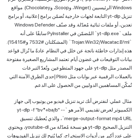
Windows الرئيسيين (Winget، وScoop، وChocolatey). مواقع
تنزيل yt-dlp التابعة لجهات خارجية تُضمّن برامج إعلانية، أو برامج
تعدين، أو ملفات ثنائية مُعدّلة. وقد صنّف Windows Defender
ملف `yt-dlp.exe` المُضمّن في PyInstaller سابقًا على أنه
`Trojan:Win32/Wacatac.B!ml` (المشكلتان #7532 و#15415).
هذه إنذارات خاطئة ناتجة عن خلل في النظام. عادةً ما تُزال قواعد
بيانات التوقيعات في غضون أيام. تعتمد المشاريع الصغيرة مفتوحة
المصدر مثل yt-dlp على جهود المتطوعين. وتُعدّ التبرعات
بالعملات الرقمية عبر بوابات مثل Plisio إحدى الطرق الآمنة التي
تُمكّن المساهمين الدوليين من الحصول على الدعم.
مثال عملي: لنفترض أنك تريد تنزيل فيديو من يوتيوب إلى جهاز
الكمبيوتر لعرض تقديمي. الأمر هو `yt-dlp -f "bv*+ba/b" --
merge-output-format mp4 URL`، والذي يُعطيك تنسيق
التنزيل الصحيح. yt-dlp هو نسخة مُعدّلة من youtube-dl، ويحتوي
على عدد أكبر من أدوات الاستخراج، كما يُتيح لك تنزيل الفيديوهات