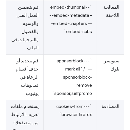
المعالجة
`--embed-thumbnail
قم بتضمين
اللاحقة
--embed-metadata -
العمل الفني
-embed-chapters --
والوسوم
embed-subs`
والفصول
والترجمات في
الملف
سبونسر
`--sponsorblock-
قم بتحديد أو
بلوك
mark all` / `--
حذف أقسام
sponsorblock-
الرعاة في
remove
فيديوهات
sponsor,selfpromo`
يوتيوب
المصادقة
`--cookies-from-
يستخدم ملفات
browser firefox`
تعريف الارتباط
من متصفحك؛