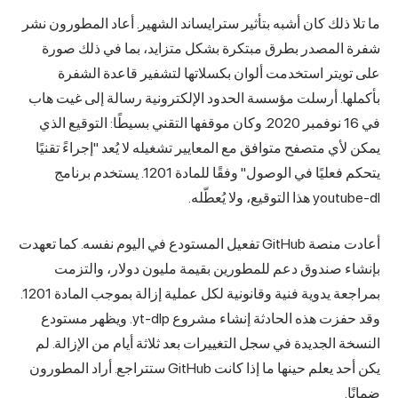
ما تلا ذلك كان أشبه بتأثير سترايساند الشهير. أعاد المطورون نشر
شفرة المصدر بطرق مبتكرة بشكل متزايد، بما في ذلك صورة
على تويتر استخدمت ألوان بكسلاتها لتشفير قاعدة الشفرة
بأكملها. أرسلت مؤسسة الحدود الإلكترونية رسالة إلى غيت هاب
في 16 نوفمبر 2020. وكان موقفها التقني بسيطًا: التوقيع الذي
يمكن لأي متصفح متوافق مع المعايير تشغيله لا يُعد "إجراءً تقنيًا
يتحكم فعليًا في الوصول" وفقًا للمادة 1201. يستخدم برنامج
youtube-dl هذا التوقيع، ولا يُعطّله.
أعادت منصة GitHub تفعيل المستودع في اليوم نفسه. كما تعهدت
بإنشاء صندوق دعم للمطورين بقيمة مليون دولار، والتزمت
بمراجعة يدوية فنية وقانونية لكل عملية إزالة بموجب المادة 1201.
وقد حفزت هذه الحادثة إنشاء مشروع yt-dlp. ويظهر مستودع
النسخة الجديدة في سجل التغييرات بعد ثلاثة أيام من الإزالة. لم
يكن أحد يعلم حينها ما إذا كانت GitHub ستتراجع. أراد المطورون
ضمانًا.