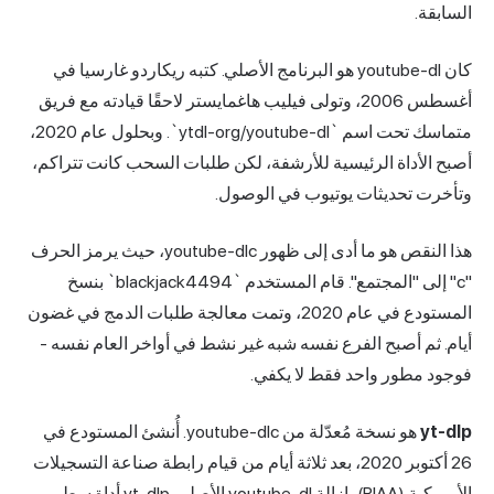
السابقة.
كان youtube-dl هو البرنامج الأصلي. كتبه ريكاردو غارسيا في
أغسطس 2006، وتولى فيليب هاغمايستر لاحقًا قيادته مع فريق
متماسك تحت اسم `ytdl-org/youtube-dl`. وبحلول عام 2020،
أصبح الأداة الرئيسية للأرشفة، لكن طلبات السحب كانت تتراكم،
وتأخرت تحديثات يوتيوب في الوصول.
هذا النقص هو ما أدى إلى ظهور youtube-dlc، حيث يرمز الحرف
"c" إلى "المجتمع". قام المستخدم `blackjack4494` بنسخ
المستودع في عام 2020، وتمت معالجة طلبات الدمج في غضون
أيام. ثم أصبح الفرع نفسه شبه غير نشط في أواخر العام نفسه -
فوجود مطور واحد فقط لا يكفي.
yt-dlp
هو نسخة مُعدّلة من youtube-dlc. أُنشئ المستودع في
26 أكتوبر 2020، بعد ثلاثة أيام من قيام رابطة صناعة التسجيلات
الأمريكية (RIAA) بإزالة youtube-dl الأصلي. yt-dlp أداة سطر