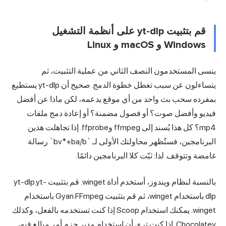
قم بتثبيت yt-dlp على أنظمة التشغيل
Windows و macOS و Linux
ينسى المستخدمون النصف الثاني من عملية التثبيت، ثم
يتساءلون عن سبب تعطل خطوة الدمج. صحيح أن yt-dlp يستطيع
بمفرده سحب بث واحد من أي موقع يدعمه، لكن ماذا عن أفضل
فيديو وأفضل صوت؟ أو فصول مضمنة؟ أو إعادة دمج ملفات
mp4؟ كل هذا يُسند إلى ffmpeg وffprobe. إذا تجاهلت هذين
البرنامجين، فستُظهر محاولتك الأولى لـ `bv*+ba/b` رسالة
غامضة وتتوقف. لذا: ثبّت كلا البرنامجين دائمًا.
بالنسبة لنظام ويندوز، أستخدم أداة winget. قم بتثبيت yt-dlp.yt-
dlp باستخدام winget، ثم قم بتثبيت Gyan.FFmpeg باستخدام
winget. يمكنك استخدام Scoop إذا كنت تستخدمه بالفعل، وكذلك
Chocolatey. إذا كنت ترى أن استخدام مدير حزم أمر مبالغ فيه،