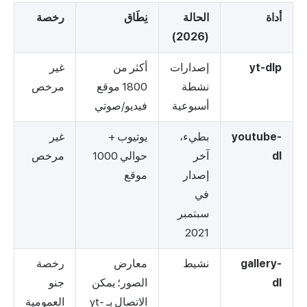
أداة
الحالة
نِطَاق
رخصة
(2026)
yt-dlp
إصدارات
أكثر من
غير
نشطة
1800 موقع
مرخص
أسبوعية
فيديو/صوتي
youtube-
بطيء،
يوتيوب +
غير
dl
آخر
حوالي 1000
مرخص
إصدار
موقع
في
سبتمبر
2021
gallery-
نشيط
معارض
رخصة
dl
الصور؛ يمكن
جنو
الاتصال بـ yt-
العمومية