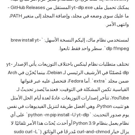
يمكنك تحميل ملف yt-dlp.exe المستقل من GitHub Releases -
ما عليك سوى وضعه في مجلد، وإضافة المجلد إلى متغير PATH،
وانتهى الأمر.
لمستخدمي نظام ماك، إليكم النسخة الأسهل: `brew install yt-
dlp ffmpeg`. سطر واحد فقط. تابعوا.
تختلف متطلبات نظام لينكس باختلاف التوزيعات. يأتي الإصدار yt-
dlp مُضمّنًا في الأرشيف الرئيسي لـ Debian، بينما يُخزّن في Arch
ضمن مجلد `extra`. أما Fedora، فتحصل عليه عبر قنواتها
القياسية. تكمن المشكلة في التوقيت: فعندما يُصدر تحديثٌ لـ
YouTube، تتأخر إصدارات التوزيعات عادةً لعدة أيام. الحل الأمثل
هو تثبيت Python، وهي أفضل طريقة لتنزيل الفيديوهات في نفس
يوم صدور التحديث: `python -m pip install -U yt-dlp` على أي
نظام يعمل بنظام Python 3.9 أو أحدث. يُحدّث هذا الأمر تلقائيًا. لا
يزال خيار curl-and-chmod مُدرجًا في الوثائق (`sudo curl -L