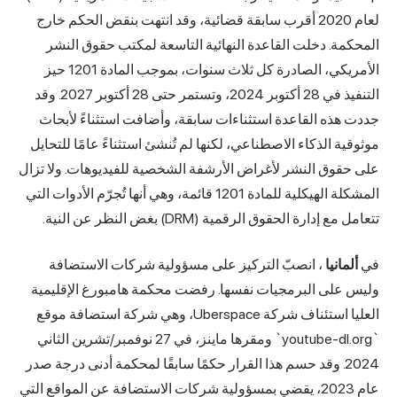
لعام 2020 أقرب سابقة قضائية، وقد انتهت بنقض الحكم خارج
المحكمة. دخلت القاعدة النهائية التاسعة لمكتب حقوق النشر
الأمريكي، الصادرة كل ثلاث سنوات، بموجب المادة 1201 حيز
التنفيذ في 28 أكتوبر 2024، وتستمر حتى 28 أكتوبر 2027. وقد
جددت هذه القاعدة استثناءات سابقة، وأضافت استثناءً لأبحاث
موثوقية الذكاء الاصطناعي، لكنها لم تُنشئ استثناءً عامًا للتحايل
على حقوق النشر لأغراض الأرشفة الشخصية للفيديوهات. ولا تزال
المشكلة الهيكلية للمادة 1201 قائمة، وهي أنها تُجرّم الأدوات التي
تتعامل مع إدارة الحقوق الرقمية (DRM) بغض النظر عن النية.
في
ألمانيا
، انصبّ التركيز على مسؤولية شركات الاستضافة
وليس على البرمجيات نفسها. رفضت محكمة هامبورغ الإقليمية
العليا استئناف شركة Uberspace، وهي شركة استضافة موقع
`youtube-dl.org` ومقرها ماينز، في 27 نوفمبر/تشرين الثاني
2024. وقد حسم هذا القرار حكمًا سابقًا لمحكمة أدنى درجة صدر
عام 2023، يقضي بمسؤولية شركات الاستضافة عن المواقع التي