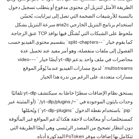
الطريقة الأمثل لتنزيل أي محتوى مدفوع أو يتطلب تسجيل دخول.
بالنسبة للأرشيفات الضخمة التي تصل إلى تيرابايت، يُحسّن
استخدام برنامج التنزيل الخارجي aria2c سرعة التنزيل بشكل
ملحوظ على الشبكات التي تُشكّل فيها نوافذ TCP عنق الزجاجة.
كما يقوم خيار `--split-chapters` بتقسيم محتوى الفيديو حسب
الفصول إلى ملفات منفصلة، وهو أمر مفيد عند تحميل عدة
محاضرات في ملف واحد. يدعم yt-dlp أيضًا خيار `--video-
multistreams` لدمج مسارات الفيديو عندما يُوفّر الموقع
مسارات متعددة، على الرغم من ندرة هذا الخيار.
يستحق نظام الإضافات سطرًا خاصًا به. سيكتشف yt-dlp تلقائيًا
وحدات بايثون الموجودة في `~/.yt-dlp/plugins/` (أو المثبتة عبر
`pip` باستخدام نقطة الدخول `yt-dlp-plugins`) ويُحمّلها
كمستخلصات أو معالجات لاحقة. هكذا تُدعم المواقع غير المألوفة
دون انتظار تصحيح من المصدر الرئيسي. وهي أيضًا الطريقة التي
تتكامل بها إضافات موفر PoToken المذكورة أدناه.