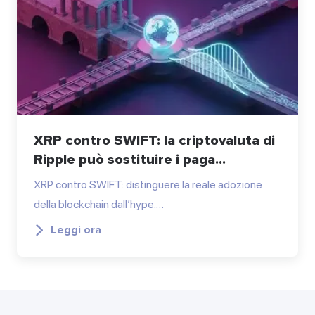
XRP contro SWIFT: la criptovaluta di
Ripple può sostituire i paga...
XRP contro SWIFT: distinguere la reale adozione
della blockchain dall’hype.…
Leggi ora