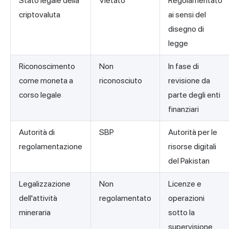
Stato legale della
Vietato
Regolamentato
criptovaluta
ai sensi del
disegno di
legge
Riconoscimento
Non
In fase di
come moneta a
riconosciuto
revisione da
corso legale
parte degli enti
finanziari
Autorità di
SBP
Autorità per le
regolamentazione
risorse digitali
del Pakistan
Legalizzazione
Non
Licenze e
dell'attività
regolamentato
operazioni
mineraria
sotto la
supervisione