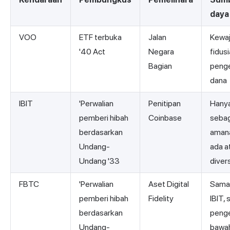
daya
VOO
ETF terbuka
Jalan
Kewaj
'40 Act
Negara
fidus
Bagian
penge
dana
IBIT
'Perwalian
Penitipan
Hany
pemberi hibah
Coinbase
sebag
berdasarkan
amana
Undang-
ada a
Undang '33
divers
FBTC
'Perwalian
Aset Digital
Sama 
pemberi hibah
Fidelity
IBIT, 
berdasarkan
penge
Undang-
bawah