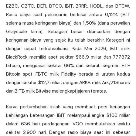
EZBC, GBTC, DEFI, BTCO, IBIT, BRRR, HODL, dan BTCW.
Rasio biaya saat peluncuran berkisar antara 0,12% (IBIT
selama masa keringanan biaya) dan 1,50% (dana perwalian
Grayscale lama). Sebagian besar diluncurkan dengan
keringanan biaya yang sejak itu telah berakhir. Kategori ini
dengan cepat terkonsolidasi. Pada Mei 2026, IBIT milik
BlackRock memiliki aset sekitar $66,9 miliar dan 777.872
bitcoin, menguasai sekitar 66% dari seluruh segmen ETF
Bitcoin spot. FBTC milik Fidelity berada di urutan kedua
dengan sekitar $12,7 miliar, dengan ARKB milik Ark/21Shares
dan BITB milik Bitwise melengkapi jajaran teratas.
Kurva pertumbuhan inilah yang membuat pers keuangan
kehilangan ketenangan. IBIT melampaui angka $100 miliar
dalam 636 hari perdagangan. VOO membutuhkan waktu
sekitar 2.900 hari. Dengan rasio biaya saat ini sebesar