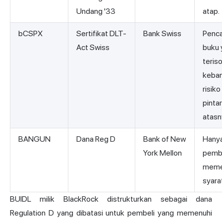
Undang '33
atap.
bCSPX
Sertifikat DLT-
Bank Swiss
Penca
Act Swiss
buku 
teriso
keban
risiko
pintar
atasn
BANGUN
Dana Reg D
Bank of New
Hanya
York Mellon
pembe
meme
syara
BUIDL milik BlackRock distrukturkan sebagai dana
Regulation D yang dibatasi untuk pembeli yang memenuhi