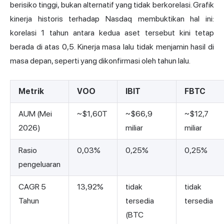
berisiko tinggi, bukan alternatif yang tidak berkorelasi. Grafik
kinerja historis terhadap Nasdaq membuktikan hal ini:
korelasi 1 tahun antara kedua aset tersebut kini tetap
berada di atas 0,5. Kinerja masa lalu tidak menjamin hasil di
masa depan, seperti yang dikonfirmasi oleh tahun lalu.
Metrik
VOO
IBIT
FBTC
AUM (Mei
~$1,60T
~$66,9
~$12,7
2026)
miliar
miliar
Rasio
0,03%
0,25%
0,25%
pengeluaran
CAGR 5
13,92%
tidak
tidak
Tahun
tersedia
tersedia
(BTC