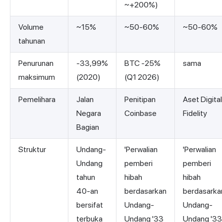
~+200%)
Volume
~15%
~50-60%
~50-60%
tahunan
Penurunan
-33,99%
BTC -25%
sama
maksimum
(2020)
(Q1 2026)
Pemelihara
Jalan
Penitipan
Aset Digital
Negara
Coinbase
Fidelity
Bagian
Struktur
Undang-
'Perwalian
'Perwalian
Undang
pemberi
pemberi
tahun
hibah
hibah
40-an
berdasarkan
berdasarka
bersifat
Undang-
Undang-
terbuka
Undang '33
Undang '33