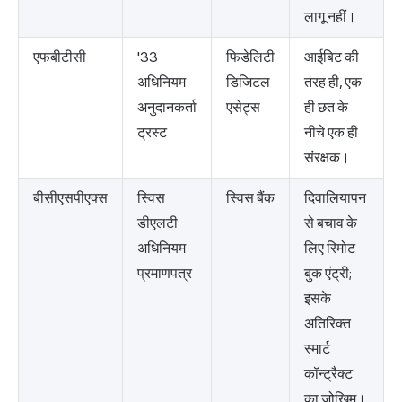
लागू नहीं।
एफबीटीसी
'33
फिडेलिटी
आईबिट की
अधिनियम
डिजिटल
तरह ही, एक
अनुदानकर्ता
एसेट्स
ही छत के
ट्रस्ट
नीचे एक ही
संरक्षक।
बीसीएसपीएक्स
स्विस
स्विस बैंक
दिवालियापन
डीएलटी
से बचाव के
अधिनियम
लिए रिमोट
प्रमाणपत्र
बुक एंट्री;
इसके
अतिरिक्त
स्मार्ट
कॉन्ट्रैक्ट
का जोखिम।