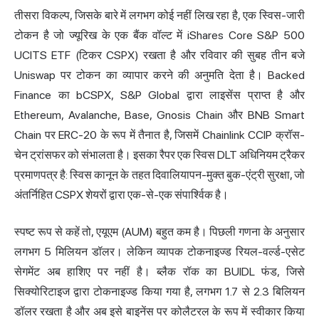
तीसरा विकल्प, जिसके बारे में लगभग कोई नहीं लिख रहा है, एक स्विस-जारी
टोकन है जो ज्यूरिख के एक बैंक वॉल्ट में iShares Core S&P 500
UCITS ETF (टिकर CSPX) रखता है और रविवार की सुबह तीन बजे
Uniswap पर टोकन का व्यापार करने की अनुमति देता है। Backed
Finance का bCSPX, S&P Global द्वारा लाइसेंस प्राप्त है और
Ethereum, Avalanche, Base, Gnosis Chain और BNB Smart
Chain पर ERC-20 के रूप में तैनात है, जिसमें Chainlink CCIP क्रॉस-
चेन ट्रांसफर को संभालता है। इसका रैपर एक स्विस DLT अधिनियम ट्रैकर
प्रमाणपत्र है: स्विस कानून के तहत दिवालियापन-मुक्त बुक-एंट्री सुरक्षा, जो
अंतर्निहित CSPX शेयरों द्वारा एक-से-एक संपार्श्विक है।
स्पष्ट रूप से कहें तो, एयूएम (AUM) बहुत कम है। पिछली गणना के अनुसार
लगभग 5 मिलियन डॉलर। लेकिन व्यापक टोकनाइज्ड रियल-वर्ल्ड-एसेट
सेगमेंट अब हाशिए पर नहीं है। ब्लैक रॉक का
BUIDL
फंड, जिसे
सिक्योरिटाइज द्वारा टोकनाइज्ड किया गया है, लगभग 1.7 से 2.3 बिलियन
डॉलर रखता है और अब इसे बाइनेंस पर कोलैटरल के रूप में स्वीकार किया