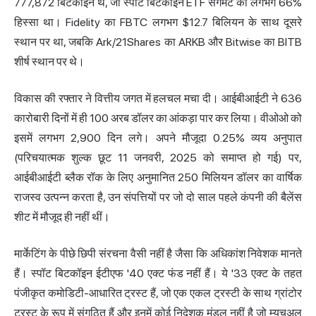
777,872 बिटकॉइन थे, जो
स्पॉट बिटकॉइन ETF
सेगमेंट का लगभग 66%
हिस्सा था। Fidelity का FBTC लगभग $12.7 बिलियन के साथ दूसरे
स्थान पर था, जबकि Ark/21Shares का ARKB और Bitwise का BITB
शीर्ष स्थान पर थे।
विकास की रफ्तार ने वित्तीय जगत में हलचल मचा दी। आईबीआईटी ने 636
कारोबारी दिनों में ही 100 अरब डॉलर का आंकड़ा पार कर लिया। वीओओ को
इसमें लगभग 2,900 दिन लगे। अपने मौजूदा 0.25% व्यय अनुपात
(परिचयात्मक शुल्क छूट 11 जनवरी, 2025 को समाप्त हो गई) पर,
आईबीआईटी ब्लैक रॉक के लिए अनुमानित 250 मिलियन डॉलर का वार्षिक
राजस्व उत्पन्न करता है, उन संपत्तियों पर जो दो साल पहले कंपनी की बैलेंस
शीट में मौजूद ही नहीं थीं।
मार्केटिंग के पीछे छिपी संरचना वैसी नहीं है जैसा कि अधिकांश निवेशक मानते
हैं। स्पॉट बिटकॉइन ईटीएफ '40 एक्ट फंड नहीं हैं। ये '33 एक्ट के तहत
पंजीकृत कमोडिटी-आधारित ट्रस्ट हैं, जो एक एकल ट्रस्टी के साथ ग्रांटोर
ट्रस्ट के रूप में संगठित हैं और इनमें कोई निदेशक मंडल नहीं है जो म्यूचुअल