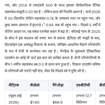
गया, और 2014 से एसएंडपी 500 के साथ इसका दीर्घकालिक दैनिक
सहसंबंध मामूली 0.20 रहा है। लेकिन हाल की स्थिति अलग है। मार्च 2026
में 30-दिवसीय रोलिंग सहसंबंध 0.74 के उच्चतम स्तर पर पहुंच गया, और
कुछ समय अंतराल में इंट्राडे r² 0.94 तक भी पहुंच गया। पिछले 5 वर्षों में
रोलिंग आधार पर, यह संबंध प्रत्येक चक्र में बढ़ा है। सीएमई ग्रुप के 2025
के शोध ने इस बदलाव को स्पष्ट रूप से बताया: ईटीएफ की मंजूरी के बाद,
बिटकॉइन एक असंबद्ध विकल्प के बजाय, जोखिम-आधारित मैक्रो परिसंपत्ति
के रूप में तेजी से कारोबार कर रहा है। नैस्डैक के मुकाबले ऐतिहासिक
प्रदर्शन का कोई भी चार्ट इस बात को साबित करता है: दोनों परिसंपत्तियों के
बीच 1-वर्षीय सहसंबंध अब 0.5 से ऊपर बना हुआ है। पिछला प्रदर्शन भविष्य
के परिणामों की गारंटी नहीं देता, जैसा कि पिछले वर्ष ने पुष्टि की है।
मीट्रिक
वीओओ
मैंने तोड़ा
एफबीटीसी
बीस
एयूएम (मई
लगभग
लगभग
लगभग 12.7
लग
2026)
$1.60
$66.9
बिलियन
मिल