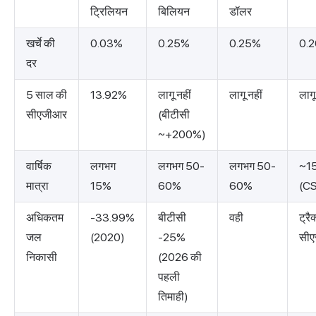
ट्रिलियन
बिलियन
डॉलर
खर्चे की
0.03%
0.25%
0.25%
0.
दर
5 साल की
13.92%
लागू नहीं
लागू नहीं
लागू
सीएजीआर
(बीटीसी
~+200%)
वार्षिक
लगभग
लगभग 50-
लगभग 50-
~1
मात्रा
15%
60%
60%
(C
अधिकतम
-33.99%
बीटीसी
वही
ट्रै
जल
(2020)
-25%
सीए
निकासी
(2026 की
पहली
तिमाही)