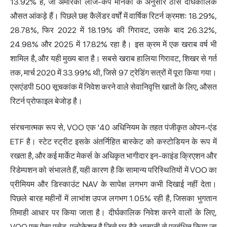
13.92% है, जो अमेरिकी लार्ज-कैप मानकों के अनुसार ठोस दीर्घकालिक
औसत आंकड़े हैं। पिछले छह कैलेंडर वर्षों में वार्षिक रिटर्न क्रमशः 18.29%,
28.78%, फिर 2022 में 18.19% की गिरावट, उसके बाद 26.32%,
24.98% और 2025 में 17.82% रहा है। इस क्रम में एक खराब वर्ष भी
शामिल है, और यही मुख्य बात है। सबसे खराब हालिया गिरावट, शिखर से गर्त
तक, मार्च 2020 में 33.99% थी, जिसे 97 ट्रेडिंग सत्रों में पूरा किया गया।
एसएंडपी 500 सूचकांक में
निवेश करने
वाले सेवानिवृत्ति खातों के लिए, औसत
रिटर्न प्रोफाइल बेजोड़ है।
संरचनात्मक रूप से, VOO एक '40 अधिनियम के तहत पंजीकृत ओपन-एंड
ETF है। स्टेट स्ट्रीट इसके अंतर्निहित बास्केट को कस्टोडियन के रूप में
रखता है, और कई मार्केट मेकर्स के अधिकृत भागीदार इन-काइंड क्रिएशन और
रिडेम्पशन को संभालते हैं, यही कारण है कि सामान्य परिस्थितियों में VOO का
प्रीमियम और डिस्काउंट NAV के सापेक्ष लगभग कभी दिखाई नहीं देता।
पिछले बारह महीनों में लाभांश उपज लगभग 1.05% रही है, जिसका भुगतान
तिमाही आधार पर किया जाता है।
दीर्घकालिक निवेश
करने वालों के लिए,
VOO एक ऐसा एसेट-एलोकेशन है जिसे घर बैठे आसानी से प्रबंधित किया जा