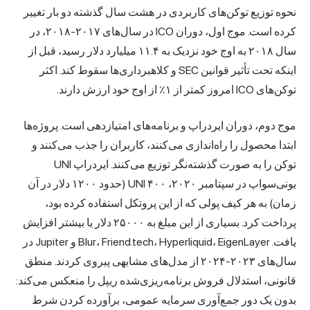
نحوه توزیع توکن‌های کاربردی در هشت سال گذشته دو بار تغییر
کرده است. موج اول، دوران ICO در سال‌های ۲۰۱۷-۲۰۱۸، در
سال ۲۰۱۸ به اوج خود نزدیک به ۱۱.۴ میلیارد دلار رسید، قبل از
اینکه تحت تأثیر قوانین SEC و کلاهبرداری‌ها سقوط کند. اکثر
توکن‌های ICO امروز کمتر از ۱٪ از اوج خود ارزش دارند.
موج دوم، دوران ایردراپ و برنامه‌های امتیازدهی است. پروژه‌ها
ابتدا محصول را راه‌اندازی می‌کنند، کاربران را جذب می‌کنند و
توکن را به صورت گذشته‌نگر توزیع می‌کنند. ایردراپ UNI
یونی‌سواپ در سپتامبر ۲۰۲۰، ۴۰۰ UNI (حدود ۱۲۰۰ دلار در آن
زمان) به هر کیف پولی که از این پروتکل استفاده کرده بود،
پرداخت کرد. بسیاری از این مبلغ به ۲۵۰۰۰ دلار یا بیشتر افزایش
یافت. Blur، Friend.tech، Hyperliquid، EigenLayer و Jupiter در
سال‌های ۲۰۲۳-۲۰۲۴ از مدل‌های مشابهی پیروی کردند. منطق
قانونی، استدلال فروش برنامه‌ریزی‌شده ریپل را منعکس می‌کند:
بدون یک دور جمع‌آوری سرمایه عمومی، برآورده کردن شرط