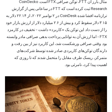
مثال بارز آن FTT، توکن صرافی FTX است. CoinGecko
Research ثبت کرده است که FTT در ساعاتی پس از گزارش
ترازنامه افشا شده CoinDesk در ۲ نوامبر ۲۰۲۲، از ۲۲.۱۴ دلار به
۳.۱۵ دلار سقوط کرد و بیش از ۲.۶ میلیارد دلار از ارزش بازار خود
را از دست داد. این توکن یک «کاربرد» داشت - تخفیف در کارمزد
FTX - اما ارزش آن به توانایی پرداخت بدهی صرافی مادر وابسته
بود. وقتی صرافی ورشکست شد، این کاربرد نیز از بین رفت و
دارندگان توکن‌های کاربردی صادر شده توسط شرکت‌های
متمرکز، ریسک طرف مقابل را متحمل شدند که تا روزی که
اهمیت پیدا کرد، نامرئی بود.