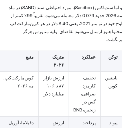
و اما سندباکس (Sandbox)، مورد احتیاطی. سند (SAND) در ماه
مه 2026 حدود 0.079 دلار معامله می‌شود، تقریباً 99٪ کمتر از
اوج خود در نوامبر 2021، یعنی 8.40 دلار در هر کوین‌مارکت‌کپ.
محتوا هنوز ارسال می‌شود. تقاضای اولیه متاورس هرگز
برنگشت.
توکن
عملکرد
متریک
منبع
۲۰۲۶
بایننس
تخفیف
ارزش بازار
کوین‌مارکت‌کپ،
کوین
کارمزد
۸۷ تا ۱۰۶
مه ۲۰۲۶
صرافی،
میلیارد دلار
گس در
زنجیره BNB
پیوند
پرداخت
ارزش
دفیلاما، آوریل