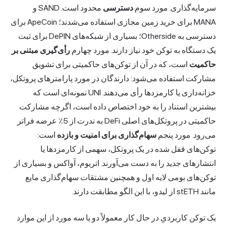
سرمایه‌گذاری. مورد سوم
دسترسی
محدود است. SAND و
MANA برای خرید زمین مجازی استفاده می‌شدند؛ ApeCoin برای
دسترسی به Otherside؛ بسیاری از شبکه‌های DePIN برای ثبت
یک دستگاه به توکن خود نیاز دارند. مورد چهارم
رأی‌گیری مبتنی بر
حاکمیت
است، که در آن از توکن‌های حاکمیتی برای تشویق
مشارکت استفاده می‌شود: دارندگان در مورد پارامترهای پروتکل،
خزانه‌داری یا کارمزدها رأی می‌دهند. UNI نمونه‌ای است که
بیشترین استناد را به خود اختصاص داده است، اگرچه مشارکت
حاکمیتی در پروتکل‌های اصلی DeFi به ندرت از 5٪ عرضه فراتر
می‌رود. مورد پنجم
سهام‌گذاری برای امنیت و بازده
است:
توکن‌های قفل شده در یک پروتکل، سهمی از کارمزدها یا
انتشارهای جدید را به دست می‌آورند. اتریوم، آواکس و بسیاری از
توکن‌های بومی لایه اول و همچنین مشتقات سهام‌گذاری مایع
مانند stETH از لیدو، با این الگو مطابقت دارند.
یک توکن کاربردیِ در حال کار معمولاً دو یا سه مورد از این موارد