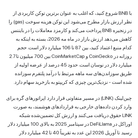
با BNB شروع کنید، که اغلب به عنوان برترین توکن کاربردی از
نظر ارزش بازار مطرح می‌شود. این توکن هزینه سوخت (gas) را
در زنجیره BNB پرداخت می‌کند و کارمزد معاملات را در بایننس
کاهش می‌دهد. ارزش بازار در ماه مه 2026، بسته به اینکه به
کدام منبع اعتماد کنید، بین 87 تا 106 میلیارد دلار است. حجم
روزانه در CoinGecko و CoinMarketCap بین 700 میلیون تا 2.7
میلیارد دلار در نوسان است. حدود 45 درصد از عرضه اولیه از
طریق سوزاندن‌های سه ماهه مرتبط با درآمد پلتفرم سوزانده
شده است - نزدیک‌ترین چیزی که کریپتو به بازخرید سهام دارد.
چین‌لینک (LINK) در مسیر متفاوتی قرار دارد. اپراتورهای گره برای
وارد کردن داده‌های خارجی به قراردادهای هوشمند، به صورت
LINK حقوق دریافت می‌کنند و ارزش کل تضمین‌شده شبکه
اوراکل در DeFiLlama در سپتامبر 2025 به بالای 100 میلیارد دلار
رسید. تا آوریل 2026 این عدد به تقریباً 40 تا 42 میلیارد دلار