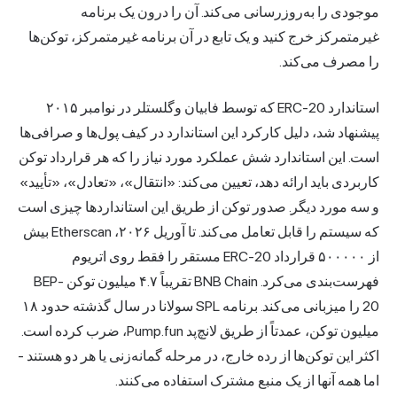
موجودی را به‌روزرسانی می‌کند. آن را درون یک برنامه
غیرمتمرکز خرج کنید و یک تابع در آن برنامه غیرمتمرکز، توکن‌ها
را مصرف می‌کند.
استاندارد ERC-20 که توسط فابیان وگلستلر در نوامبر ۲۰۱۵
پیشنهاد شد، دلیل کارکرد این استاندارد در کیف پول‌ها و صرافی‌ها
است. این استاندارد شش عملکرد مورد نیاز را که هر قرارداد توکن
کاربردی باید ارائه دهد، تعیین می‌کند: «انتقال»، «تعادل»، «تأیید»
و سه مورد دیگر. صدور توکن از طریق این استانداردها چیزی است
که سیستم را قابل تعامل می‌کند. تا آوریل ۲۰۲۶، Etherscan بیش
از ۵۰۰۰۰۰ قرارداد ERC-20 مستقر را فقط روی اتریوم
فهرست‌بندی می‌کرد. BNB Chain تقریباً ۴.۷ میلیون توکن BEP-
20 را میزبانی می‌کند. برنامه SPL سولانا در سال گذشته حدود ۱۸
میلیون توکن، عمدتاً از طریق لانچ‌پد Pump.fun، ضرب کرده است.
اکثر این توکن‌ها از رده خارج، در مرحله گمانه‌زنی یا هر دو هستند -
اما همه آنها از یک منبع مشترک استفاده می‌کنند.