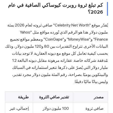
كم تبلغ ثروة روبرت كيوساكي الصافية في عام
2026؟
يُقدّر موقع "Celebrity Net Worth" صافي ثروته لعام 2026 بمئة
مليون دولار. هذا هو الرقم الذي تُورده مواقع مثل "Yahoo
Finance" و"MoneyWise" و"CoinGape" ومعظم مواقع تجميع
البيانات الأخرى. تتراوح التقديرات بين 80 و120 مليون دولار، وذلك
بحسب كيفية تعامل كل موقع مع ديونه العقارية. لا توجد بيانات
مُدققة. شركاته خاصة. عقاراته مرهونة مقابل ديونه البالغة 1.2
مليار دولار التي يُصرّ على ذكرها. تتغير استثماراته في السبائك
والبيتكوين يوميًا. بصراحة، رقم المئة مليون دولار مجرد تقدير،
وليس بيانًا ماليًا دقيقًا.
مصدر
تقدير صافي الثروة
طريقة
صافي ثروة
100 مليون دولار
إجمالي، غير