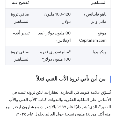
المشاهير
مُفصح عنه
ياهو فاينانس /
100-120 مليون
صافي ثروة
ماني وايز
دولار
المشاهير
موقع
80 مليون دولار (بعد
تقدير أقدم
Capitalism.com
الإفلاس)
ويكيبيديا
"مبلغ تقديري قدره
صافي ثروة
100 مليون دولار"
المشاهير
من أين تأتي ثروة الأب الغني فعلاً
تُسوّق علامة كيوساكي التجارية العقارات، لكن ثروته بُنيت في
الأساس على الملكية الفكرية والندوات. كتاب "الأب الغني والأب
الفقير"، الذي نُشر ذاتيًا عام ١٩٩٧ بالاشتراك مع شارون ليختر، بيع
منه أكثر من ٤٤ مليون نسخة حول العالم بحلول عام ٢٠٢٥،