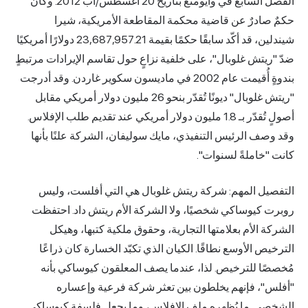
الفصل السابع في وايومنغ بتاريخ 20 أغسطس/آب 2012. وكان
حكمٌ صادرٌ عن قاضية محكمة المقاطعة الأمريكية، شيرا
شيندلين، قد أكّد سابقًا حكمًا بقيمة 23,687,957.21 دولارًا أمريكيًا
ضدّ "ريتش غلوبال"، على خلفية نزاعٍ حول تقاسم الإيرادات مرتبطٍ
بندوةٍ أُقيمت عام 2002 في ماديسون سكوير غاردن. وقد أدرجت
"ريتش غلوبال" ديونًا تُقدّر بنحو 26 مليون دولار أمريكي مقابل
أصولٍ تُقدّر بـ 1.8 مليون دولار أمريكي عند تقديم طلب الإفلاس.
وقد وصف
الرئيس التنفيذي
، مايك سوليفان، الشركة علنًا بأنها
كانت "خاملةً لسنوات".
التفصيل المهم: شركة ريتش غلوبال هي التي أفلست، وليس
روبرت كيوساكي شخصيًا، ولا الشركة الأم ريتش داد. احتفظت
الشركة الأم بعلامتها التجارية، وحقوق ملكية كتبها، وهيكل
الترخيص الأوسع نطاقًا. الكيان الذي تكبّد الخسارة كان ذراعًا
مُخصصًا للترخيص. لذا، عندما يصف المعلقون كيوساكي بأنه
"أفلس"، فإنهم يخلطون بين تعثر شركة فرعية وإعساره
الشخصي. ما يُظهره ملف الإفلاس، وما يجعل فلسفة كيوساكي