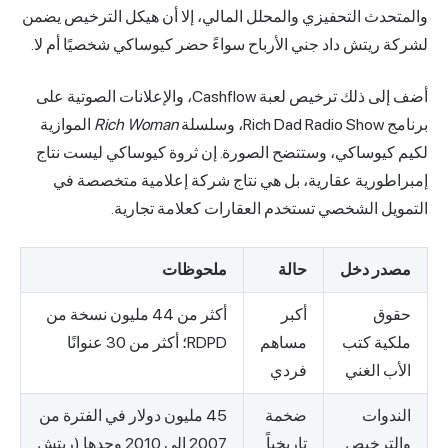
والمتحدث التحفيزي والمحلل المالي، إلا أن هيكل الترخيص يضمن
لشركة ريتش داد جني الأرباح سواءً حضر كيوساكي شخصيًا أم لا.
أضف إلى ذلك ترخيص لعبة Cashflow، والإعلانات الصوتية على
برنامج Rich Dad Radio Show، وسلسلة
Rich Woman
الموازية
لكيم كيوساكي، وستتضح الصورة. إن ثروة كيوساكي ليست نتاج
إمبراطورية عقارية، بل هي نتاج شركة إعلامية متخصصة في
التمويل الشخصي تستخدم العقارات كعلامة تجارية.
مصدر دخل
حالة
ملحوظات
حقوق
أكبر
أكثر من 44 مليون نسخة من
ملكية كتب
مساهم
RDPD؛ أكثر من 30 عنوانًا
الأب الغني
فردي
الندوات
ضخمة
45 مليون دولار في الفترة من
والترخيص
تاريخياً
2007 إلى 2010 وحدها (ريتش