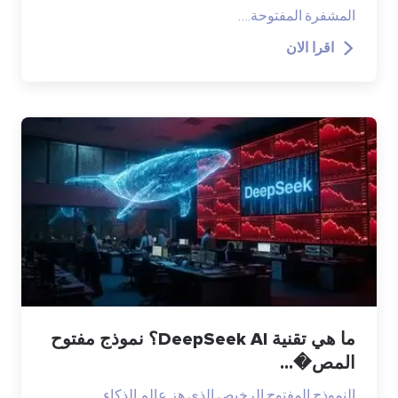
المشفرة المفتوحة.…
اقرا الان
ما هي تقنية DeepSeek AI؟ نموذج مفتوح
المص�...
النموذج المفتوح الرخيص الذي هز عالم الذكاء