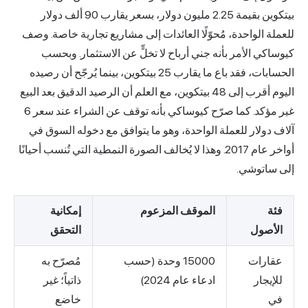
بيتكوين بقيمة 2.25 مليون دولار، بسعر يقارب 90 ألف دولار
للعملة الواحدة، مُحوّلًا العائدات إلى مشاريع تجارية خاصة. وصف
كيوساكي الأمر بأنه جني أرباح لا تخلٍّ عن الاستثمار. وبحسب
الحسابات، فقد باع ما يقارب 25 بيتكوين، بينما يُرجّح أن رصيده
اليوم أقرب إلى 48 بيتكوين، مع العلم أن الرصيد الدقيق بعد البيع
غير مؤكد. كما صرّح كيوساكي بأنه توقف عن الشراء عند سعر 6
آلاف دولار للعملة الواحدة، وهو ما يتوافق مع دخوله السوق في
أواخر عام 2017. وهذا لا يُخالف الصورة النمطية التي تُنسب أحيانًا
إلى ساتوشي.
فئة
الموقف المزعوم
إمكانية
الأصول
التحقق
عقارات
15000 وحدة (حسب
مُصرّح به
للإيجار
ادعاء عام 2024)
ذاتياً؛ غير
في
خاضع