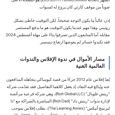
صوتاً من موقف كارثي كان يروج له لسنوات.
إذن: غالباً ما يكون التوجه صحيحاً، لكن التوقيت خاطئ بشكل
روتيني. وهذا مهم عندما يكون التوقيت هو ما يدفع المستثمر
مقابله. أما المتابعون الذين تصرفوا بناءً على مهلة أغسطس 2024
فقد تكبدوا خسائر لم يعوضها ارتفاع ديسمبر.
مسار الأموال في ندوة الإفلاس والندوات
العالمية الغنية
يُعدّ إفلاس عام 2012 جزءًا من قصة كيوساكي يتجاهله المدافعون
عنه ويُبالغ فيه النقاد، إذ يغفل كلاهما التفاصيل. فقد تقدّمت شركة
"ريتش غلوبال" (Rich Global LLC)، وهي شركة فرعية مرخّصة
لإدارة ندوات "ريتش داد" (Rich Dad) المباشرة بالشراكة مع "ذا
ليرنينج أنيكس" (The Learning Annex)، بطلب إفلاس بموجب