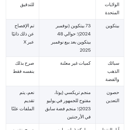
الولايات
للتدقيق
المتحدة
بيتكوين
73 بيتكوين (نوفمبر
تم الإفصاح
2024)؛ حوالي 48
عن ذلك ذاتيًا
بيتكوين بعد بيع نوفمبر
عبر X
2025
سبائك
كميات غير معلنة
صرح بذلك
الذهب
بنفسه فقط
والفضة
حصون
منجم تريكسي (يوتا،
نعم، يتم
التعدين
مفتوح للجمهور في يوليو
تقديم
2023)؛ منجم فضة سابق
الملفات علنًا
في الأرجنتين
آبار النفط
مملوكة (بيان مارس
صرح بنفسه