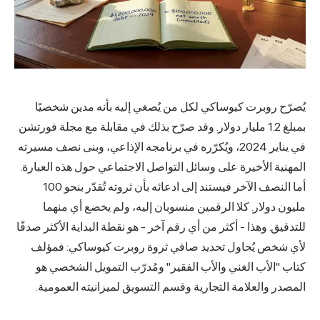
يُصرّح روبرت كيوساكي لكل من يُصغي إليه بأنه مدين شخصيًا
بمبلغ 1.2 مليار دولار. وقد صرّح بذلك في مقابلة مع مجلة فورتشن
في يناير 2024، ويُكرّره في برنامجه الإذاعي، وبنى نصف مسيرته
المهنية الأخيرة على وسائل التواصل الاجتماعي حول هذه العبارة.
أما النصف الآخر فيستند إلى ادعائه بأن ثروته تُقدّر بنحو 100
مليون دولار. كلا الرقمين منسوبان إليه، ولم يخضع أي منهما
للتدقيق. وهذا - أكثر من أي رقم آخر - هو نقطة البداية الأكثر صدقًا
لأي شخص يُحاول تحديد صافي ثروة روبرت كيوساكي: فمؤلف
كتاب "الأب الغني والأب الفقير" ومُدرّب التمويل الشخصي هو
المصدر والعلامة التجارية وقسم التسويق لميزانيته العمومية.