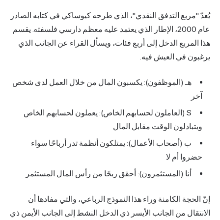
يُعدّ "مربع التدفق النقدي"، الذي طرحه كيوساكي في كتابه الصادر
عام 2000، الإطار الذي يعتمد عليه معظم دارسي فلسفته. يقسم
هذا المربع الدخل إلى أربع فئات، ويسأل القراء عن الجانب الذي
يرغبون في العيش فيه.
هـ (الموظفون): يكسبون المال من خلال العمل لدى شخص
آخر
S (العاملون لحسابهم الخاص): يعملون لحسابهم الخاص
ويتبادلون الوقت مقابل المال
ب (أصحاب الأعمال): يمتلكون أنظمة تدر أرباحًا سواء
حضروا أم لا
أنا (المستثمرون): أحقق ربحًا من رأس المال المستثمر
إنّ الحجة الكامنة وراء هذا النموذج الرباعي، والتي مفادها أن
الانتقال من الجانب الأيسر ذي الدخل النشط إلى الجانب الأيمن ذي