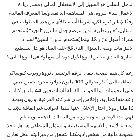
الدخل السلبي هو السبيل إلى الاستقلال المالي ومسار ريادة
الأعمال لبناء الثروة، هي المساهمة الدائمة. وتُعدّ المعرفة المالية،
وفقًا لإطار كيوساكي، شرطًا أساسيًا لأي من هذه الخطوات. في
المقابل، تُعتبر نظرية الدين موضع جدل: فالدين "الجيد" يُستخدم
لشراء أصول تُدرّ ربحًا، بينما يُستخدم الدين "السيئ" لسداد
الالتزامات. ويبقى السؤال الذي يُلحّ عليه النقاد هو: هل يستطيع
القارئ العادي تطبيق النوع الأول دون أن يقع أولًا في النوع الثاني؟
رغم كل هذه الضجة، يبقى الرقم الرئيسي، ثروة روبرت كيوساكي
الصافية التي تُقدّر بحوالي 100 مليون دولار، مجرد تخمين مبني
على التخمينات. أما الجوانب القابلة للإثبات فهي 44 مليون كتاب،
وعلامته التجارية، وإفلاس إحدى شركاته الفرعية، وديون بقيمة
1.2 مليار دولار اختار الإعلان عنها. بينما الجوانب غير القابلة للإثبات
فهي عدد الإيجارات، ومخزونه من السبائك الذهبية، ومعظم
توقعاته لأسعار الأسهم المستقبلية. والسؤال المنطقي هو: هل نأخذ
بنصيحة مالية من شخص لا يمكننا التحقق من ميزانيته، وهل نقارن