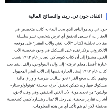
النقاد، جون تي. ريد، والنصائح المالية
جون تي. ريد هو الناقد الذي يجب البدء به. كاتب متخصص في
العقارات، لا يسعى لتحقيق أي غرض شخصي، نشر سلسلة
مقالات تحليلية لكتاب "الأب الغني والأب الفقير" على موقعه
الإلكتروني. يرتكز نقده على التشكيك في وجود شخصية الأب
الغني، مشيرًا إلى أن كتاب كيوساكي الصادر عام ١٩٩٢ ينسب
عبارة "أفضل معلم عرفته" إلى والده البيولوجي، رالف، بينما يعيد
كتاب عام ١٩٩٧ إسناد العبارة نفسها إلى الأب الغني المجهول.
ويتهم الكتاب بدفع القراء نحو أساليب ضريبية وأوراق مالية
مشكوك فيها. ولم يتمكن تحقيق أجرته صحيفة "هونولولو ستار-
بوليتين" من تحديد هوية الأب الغني الحقيقي. وفي وقت لاحق،
أشارت تقارير صحفية إلى رجل الأعمال ريتشارد كيمي كشخصية
محتملة. لكن لم يتم تأكيد أي من هذه المعلومات.