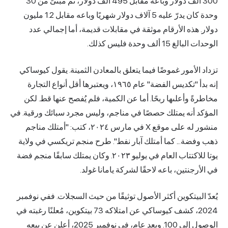
300 ألف دولار وباعه مقابل 495 ألف دولار، ثم مبنىً من 30
وحدة كان يدرّ عليه 5 آلاف دولار شهريًا وباعه مقابل 1.2 مليون
دولار. هذه الأرقام موثقة في مقابلات قديمة، أما إجمالي عدد
الوحدات البالغ 15 ألف وحدة فليس كذلك.
تزداد الأمور غموضًا فيما يتعلق بالمعادن الثمينة. يقول كيوساكي
إنه بدأ "تكديس الفضة" عام ١٩٦٥، ويعتبرها أقل أنواع التجارة
مخاطرةً وأعلىها ربحًا. أما عن الكمية، فلم يُفصح عنها قط. لكن
المؤكد أنه يمتلك حصصًا في مناجم، وليس مجرد سبائك ورقية. في
منشور له على موقع X في مارس ٢٠٢٤، كتب: "أمتلك مناجم
ذهب وفضة... كما أمتلك آبار نفط". طرح منجم تريكسي في ولاية
يوتا للاكتتاب العام في يوليو ٢٠٢٣. وكان يمتلك سابقًا منجم فضة
في الأرجنتين، باعه لاحقًا لشركة يامانا غولد.
يُعدّ البيتكوين أكثر الأصول توثيقًا من حيث السجلات. ففي نوفمبر
2024، كشف كيوساكي عن امتلاكه 73 بيتكوين، مُعلنًا رغبته في
الوصول إلى 100. وبعد عام، في نوفمبر 2025، أعلن عن بيعه