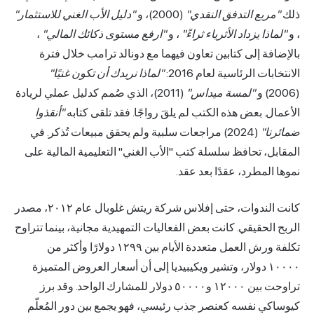
ذلك
"مربع التدفق النقدي"
(2000)، و
"دليل الأب الغني للاستثمار"
، و
"لماذا يزداد الأثرياء ثراءً"
، و
"ارفع مستوى ذكائك المالي"
،
بالإضافة إلى كتابين تعاون فيهما مع دونالد ترامب خلال فترة
الانتخابات الرئاسية لعام 2016:
"لماذا نريدك أن تكون غنيًا"
(2006) و
"لمسة ميداس"
(2011)، الذي صُمم كدليل عملي لريادة
الأعمال. بعض هذه الكتب لم يلقَ رواجًا. فقد تلقى كتابه
"أنقذوا
ضمائرنا"
(2024) مراجعات سلبية ولم يحقق مبيعات تُذكر. في
المقابل، تحافظ سلسلة كتب "الأب الغني" التعليمية المالية على
نموها المطرد، عقدًا بعد عقد.
كانت الندوات، حتى إفلاس شركة ريتش غلوبال عام ٢٠١٢، مصدر
الربح الحقيقي. كانت بعض الفعاليات التمهيدية مجانية، بينما تتراوح
تكلفة ورش العمل متعددة الأيام بين ١٢٩٩ دولارًا وأكثر من
١٠٠٠٠ دولار، وتشير ويكيبيديا إلى أن أسعار العروض المتميزة
تراوحت بين ١٢٠٠٠ و٥٠٠٠٠ دولار للمشارك الواحد. وقد برز
كيوساكي نفسه كعنصر جذب رئيسي، فهو يجمع بين دور المُعلّم