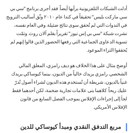
أدلت الشبكات التلفزيونية برأيها أيضاً. فقد أجرى برنامج "سي بي
سي ماركت بليس" تحقيقاً في كندا عام ٢٠١٠ وثّق أساليب الترويج
في الندوات التي لم تُحقق سوى نتائج ضئيلة. وفي العام نفسه،
نشرت شبكة "سي بي إس نيوز" تقريراً بقلم آلان روث. وتمّت
تسوية الدعاوى الجماعية التي رفعها الحضور الذين قالوا إنهم لم
يُحققوا الثراء الموعود.
أوضح مثال على هذا الخلاف هو ديف رامزي، المعلق المالي
الشخصي. رامزي يريدك خالياً من الديون، بينما كيوساكي يريدك
غنياً بالديون، شريطة أن تُستخدم هذه الديون لشراء أصول تُدرّ
عليك ربحاً. كلاهما بنى علامات تجارية ضخمة، لكن أحدهما فقط
لجأ إلى إجراءات الإفلاس بموجب الفصل السابع من قانون
الإفلاس الأمريكي.
مربع التدفق النقدي ومبدأ كيوساكي للدين