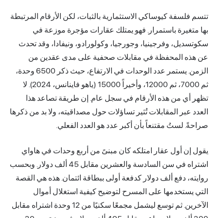
تتسم فلسفة كيوساكي الاستثمارية بالثبات، لكن الأرقام المرتبطة
بها متغيرة باستمرار. فهو يمتلك عقارات مؤجرة موزعة في
سكوتسديل، وفرجينيا، وجورجيا، وكولورادو، ونيفادا، وقد تحدث
عن هذه المحفظة في مقابلات صحفية على مدى عقدين من
الزمن. يستمر عدد الوحدات في الارتفاع، حيث ذكر 6500 وحدة،
ثم 7000، ثم 12000، وأخيراً 15000 (ياهو فاينانس، 2024). لا
تظهر أي من هذه الأرقام في سجل عام. إن طريقة تصاعد هذا
العدد عبر المقابلات تُثير تساؤلات حول مصداقيته، ولا بد من ذكرها
صراحةً. لستُ مقتنعاً بأن أكبر عدد هو العدد الفعلي.
يقول إن أول عقار امتلكه كان مبنىً من أربع وحدات في هاواي
اشتراه في سن السادسة والعشرين مقابل 45 ألف دولار. وبحسب
روايته، دفع ألف دولار كدفعة أولى ببطاقة ائتمان. هذه هي القصة
التي يستخدمها على المسرح لتوضيح كيفية استغلال أموال
الآخرين. ثم توسع ليشمل مجمعًا سكنيًا من 12 وحدة اشتراه مقابل