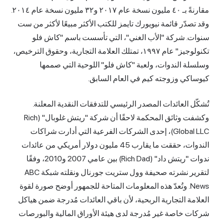
مقارنةً بـ ٤٠ مليون نسخة عام ٢٠١٧ و٣٢ مليون نسخة عام ٢٠١٤.
وقد تصدّر قائمة نيويورك تايمز للكتب الأكثر مبيعًا لأكثر من ست
سنوات. شركة "الأب الغني"، التي تأسست باسم "كاش فلو
تكنولوجيز" عام ١٩٩٧، تمتلك العلامة التجارية، وحقوق الترخيص،
وسلسلة الندوات، ولعبة "كاش فلو" اللوحية التي صممها
كيوساكي وزوجته كيم في العام السابق.
تُشكّل العائدات المصدر الرئيسي للتدفقات النقدية المعلنة.
وكشفت وثائق المحكمة لاحقًا أن شركة "ريتش غلوبال" (Rich
Global LLC)، إحدى الشركات الفرعية التي أدارت شراكات
الندوات، حققت ما يقارب 45 مليون دولار أمريكي من عائدات
ندوات "ريتش داد" (Rich Dad) بين عامي 2007 و2010، وفقًا
لتقرير نشرته صحيفة وول ستريت جورنال ونقلته شبكة ABC
News. وتُعدّ هذه المعلومات المتاحة للجمهور أوضح صورة لقوة
العلامة التجارية الربحية، لأن باقي العائدات مُدرجة ضمن هياكل
شركات خاصة غير مُدرجة لدى هيئة الأوراق المالية والبورصات