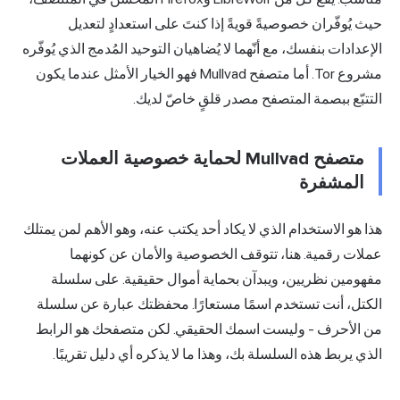
يث يُوفّران خصوصيةً قويةً إذا كنتَ على استعدادٍ لتعديل
لإعدادات بنفسك، مع أنّهما لا يُضاهيان التوحيد المُدمج الذي يُوفّره
مشروع Tor. أما متصفح Mullvad فهو الخيار الأمثل عندما يكون
لتتبّع ببصمة المتصفح مصدر قلقٍ خاصّ لديك.
متصفح Mullvad لحماية خصوصية العملات
المشفرة
ذا هو الاستخدام الذي لا يكاد أحد يكتب عنه، وهو الأهم لمن يمتلك
ملات رقمية. هنا، تتوقف الخصوصية والأمان عن كونهما
فهومين نظريين، ويبدآن بحماية أموال حقيقية. على سلسلة
لكتل، أنت تستخدم اسمًا مستعارًا. محفظتك عبارة عن سلسلة
ن الأحرف - وليست اسمك الحقيقي. لكن متصفحك هو الرابط
لذي يربط هذه السلسلة بك، وهذا ما لا يذكره أي دليل تقريبًا.