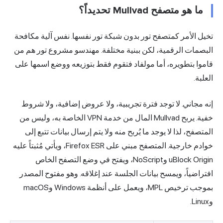
ما هو متصفح Mullvad تحديداً؟
خيل الأمر كمتصفح تور بدون شبكة تور نفسها. نفس آلية مكافحة
لبصمات الرقمية، لكن ببنية مختلفة. مهندسو مشروع تور هم من
اموا بتطويره، أما مولفاد فتقوم فقط بتوزيعه ووضع اسمها على
لعلبة.
نه مجاني. لا توجد فترة تجريبية، ولا عروض إضافية، ولا شروط
خفية. يربح Mullvad المال من خدمة VPN الخاصة به، وليس من
لمتصفح، لذا لا يوجد ما يُربح منه ولا يتم إرسال بيانات تتبع إلى
خوادم خارجية. المتصفح مبني على Firefox ESR، ويأتي مُثبتاً عليه
uBlock Origin وNoScript، ويفتح في وضع التصفح الخاص
فتراضياً، ويمسح بيانات الجلسة عند إغلاقه. وهو مفتوح المصدر
بموجب ترخيص MPL، ويعمل على أنظمة Windows وmacOS
Li.