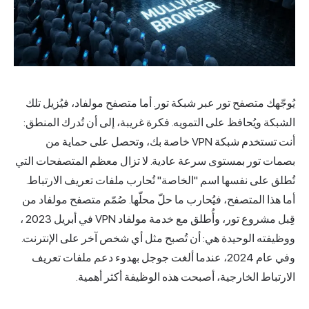
ُوجّهك متصفح تور عبر شبكة تور. أما متصفح مولفاد، فيُزيل تلك
لشبكة ويُحافظ على التمويه. فكرة غريبة، إلى أن تُدرك المنطق:
أنت تستخدم شبكة VPN خاصة بك، وتحصل على حماية من
صمات تور بمستوى سرعة عادية. لا تزال معظم المتصفحات التي
ُطلق على نفسها اسم "الخاصة" تُحارب ملفات تعريف الارتباط.
ما هذا المتصفح، فيُحارب ما حلّ محلّها. صُمّم متصفح مولفاد من
ِبل مشروع تور، وأُطلق مع خدمة مولفاد VPN في
أبريل 2023
،
وظيفته الوحيدة هي: أن تُصبح مثل أي شخص آخر على الإنترنت.
وفي عام 2024، عندما ألغت جوجل بهدوء دعم ملفات تعريف
لارتباط الخارجية، أصبحت هذه الوظيفة أكثر أهمية.