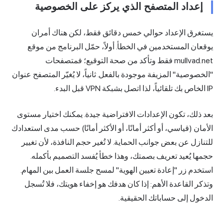
إعداد المتصفح الذي يركز على الخصوصية
ستغرق الإعداد حوالي خمس دقائق فقط، لكن هناك أمران
وقعان المستخدمين في الخطأ. أولاً، حمّل البرنامج من موقع
mullvad.net فقط وتأكد من صحة التوقيع؛ فمتصفحات
الخصوصية" المزيفة موجودة بالفعل. ثانياً، لا يُغيّر المتصفح عنوان
ياً، لذا اتصل بشبكة VPN قبل البدء.
عد ذلك، تكون الإعدادات الافتراضية جيدة. يمكنك اختيار مستوى
لأمان (قياسي، أو أكثر أمانًا، أو الأكثر أمانًا) حسب مدى استعدادك
لتنازل عن بعض جوانب الحماية. لا تُغير حجم النافذة، لأن تغيير
جمها يُعيد تعريف بصمتك، وهذا خطأ يُفسد التصميم بأكمله.
ستخدم زر "إعادة تعيين الهوية" لمسح جلسة العمل بين المهام.
تذكر القاعدة الأهم: إذا كان هدفك هو إخفاء هويتك، فلا تُسجل
لدخول إلى حساباتك الحقيقية.