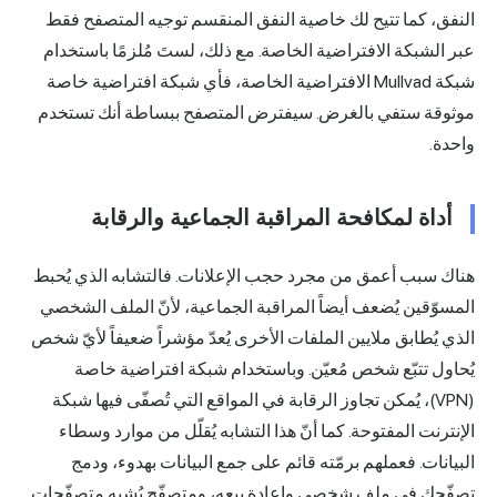
لنفق، كما تتيح لك خاصية النفق المنقسم توجيه المتصفح فقط
بر الشبكة الافتراضية الخاصة. مع ذلك، لستَ مُلزمًا باستخدام
شبكة Mullvad الافتراضية الخاصة، فأي شبكة افتراضية خاصة
وثوقة ستفي بالغرض. سيفترض المتصفح ببساطة أنك تستخدم
احدة.
أداة لمكافحة المراقبة الجماعية والرقابة
ناك سبب أعمق من مجرد حجب الإعلانات. فالتشابه الذي يُحبط
لمسوّقين يُضعف أيضاً المراقبة الجماعية، لأنّ الملف الشخصي
لذي يُطابق ملايين الملفات الأخرى يُعدّ مؤشراً ضعيفاً لأيّ شخص
ُحاول تتبّع شخص مُعيّن. وباستخدام شبكة افتراضية خاصة
(VPN)، يُمكن تجاوز الرقابة في المواقع التي تُصفّى فيها شبكة
لإنترنت المفتوحة. كما أنّ هذا التشابه يُقلّل من موارد وسطاء
لبيانات. فعملهم برمّته قائم على جمع البيانات بهدوء، ودمج
صفّحك في ملف شخصي وإعادة بيعه، ومتصفّح يُشبه متصفّحات