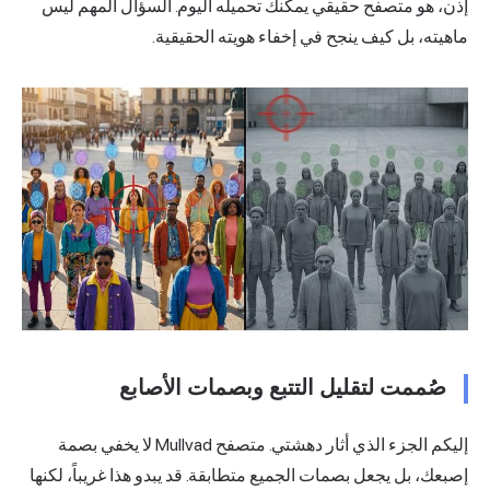
ذن، هو متصفح حقيقي يمكنك تحميله اليوم. السؤال المهم ليس
اهيته، بل كيف ينجح في إخفاء هويته الحقيقية.
صُممت لتقليل التتبع وبصمات الأصابع
ليكم الجزء الذي أثار دهشتي. متصفح Mullvad لا يخفي
بصمة
صبعك، بل يجعل بصمات الجميع متطابقة. قد يبدو هذا غريباً، لكنها