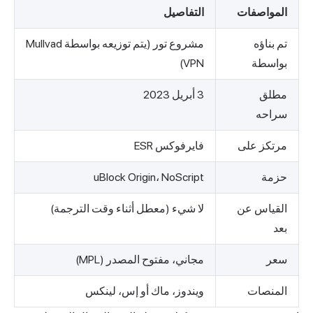
المواصفات
التفاصيل
تم بناؤه
مشروع تور (يتم توزيعه بواسطة Mullvad
بواسطة
VPN)
مطلق
3 أبريل 2023
سراحه
مرتكز على
فايرفوكس ESR
حزمة
uBlock Origin، NoScript
القياس عن
لا شيء (معطل أثناء وقت الترجمة)
بعد
سعر
مجاني، مفتوح المصدر (MPL)
المنصات
ويندوز، ماك أو إس، لينكس