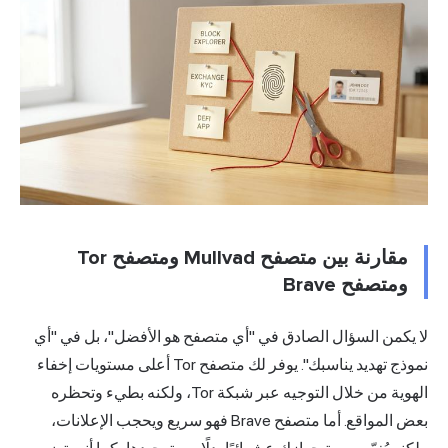
مقارنة بين متصفح Mullvad ومتصفح Tor
ومتصفح Brave
ا يكمن السؤال الصادق في "أي متصفح هو الأفضل"، بل في "أي
موذج تهديد يناسبك". يوفر لك متصفح Tor أعلى مستويات
إخفاء
لهوية
من خلال التوجيه عبر شبكة Tor، ولكنه بطيء وتحظره
بعض المواقع. أما متصفح Brave فهو سريع ويحجب الإعلانات،