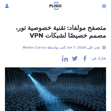
تصفح مولفاد: تقنية خصوصية تور،
صمم خصيصًا لشبكات VPN
نشر على Jun 7, 2026 كتب بواسطة Mathis Curcio
ارك في