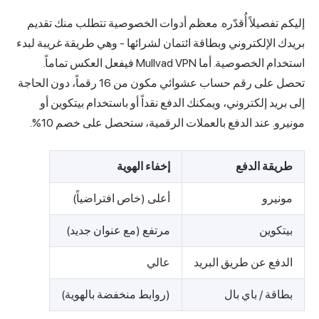
ليكم تفصيلاً أُقدّره. معظم أدوات الخصوصية تتطلب منك تقديم
ريدك الإلكتروني وبطاقة ائتمان لشرائها - وهي طريقة غريبة لبدء
استخدام الخصوصية. أما Mullvad VPN فيفعل العكس تماماً.
تحصل على رقم حساب عشوائي مكون من 16 رقماً، دون الحاجة
لى بريد إلكتروني، ويمكنك الدفع نقداً أو باستخدام بيتكوين أو
ونيرو. عند الدفع بالعملات الرقمية، ستحصل على خصم 10%.
طريقة الدفع
إخفاء الهوية
مونيرو
أعلى (خاص افتراضياً)
بيتكوين
مرتفع (مع عنوان جديد)
الدفع عن طريق البريد
عالي
بطاقة / باي بال
(روابط منخفضة بالهوية)