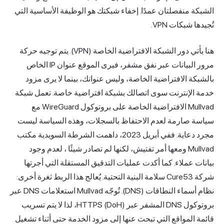
لشبكة منفصلتان عمدًا. إخفاء شبكتك هو الوظيفة الأساسية التي
ُجيدها شبكات VPN.
نا يأتي دور
الشبكة الافتراضية
الخاصة (VPN). يتم توجيه حركة
مرور البيانات عبر نفق مشفر، فيرى الموقع عنوان IP الخاص
الشبكة
الافتراضية الخاصة،
وليس عنوانك، بينما لا يرى مزود
دمة الإنترنت سوى اتصالك بشبكة افتراضية خاصة. تعمل شبكة
Mullvad الافتراضية الخاصة على بروتوكول WireGuard مع
ياسة صارمة لعدم الاحتفاظ بالسجلات، وهذه السياسة ليست
مجرد دعاية. ففي أبريل 2023، داهمت الشرطة السويدية مكتب
Mull ومعها أمر تفتيش، لكنها
لم تصادر شيئًا
، لعدم وجود
يانات عملاء. كما أكدت عمليات التدقيق المستقلة التي أجرتها
شركة Cure53 سلامة البنية التحتية. يُعالج هذا الربط ثغرة أخرى:
نظام أسماء النطاقات (DNS). تُوجّه Mullvad استعلامات DNS عبر
بروتوكول DNS المشفر عبر HTTPS (DoH)، لذا لا يتم تسريب
ائمة المواقع التي تبحث عنها إلى مزود الخدمة حتى أثناء تشغيل