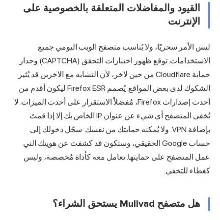
القيود والمفاضلات المتعلقة بالخصوصية على
الإنترنت
يس الأمر سحريًا، ولا يُناسب متصفح الويب اليومي جميع
الاستخدامات. توقع ظهور اختبارات التحقق (CAPTCHA) وجدار
حماية Cloudflare من حين لآخر، لأن التشابه مع الآخرين قد يُثير
الشكوك لدى بعض المواقع. يُصمم Firefox ESR ليكون أقدم من
أحدث إصدارات Firefox، مُفضلاً الاستقرار على أحدث الميزات. لا
يُخفي المتصفح أي شيء عن عنوان IP الخاص بك إلا إذا قمتَ
بإضافة VPN. ولا يُمكنه حمايتك من نفسك: سجّل دخولك إلى
حساب Google الحقيقي، وستكون قد كشفتَ عن هويتك التي
مل المتصفح على حمايتها. تعامل معه كأداة مُخصصة، وليس
غطاء للتخفي.
هل متصفح Mullvad يستحق الشراء؟