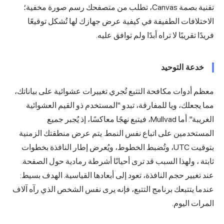
تقنية بصمة Canvas، تطلب من متصفحك رسم صورة مخفية؛
لاختلافات الطفيفة في كيفية عرض جهازك لها تُشكل توقيعًا
ريدًا تقريبًا لا تراه أبدًا ولم توافق عليه.
خدعة التوحيد
عظم أدوات مكافحة التتبع تُجري تغييرات عشوائية على بياناتك،
ما يجعلك، ويا للمفارقة، تبدو "المستخدم ذو القيم العشوائية
الغريبة". أما Mullvad، فيتبع نهجًا معاكسًا، إذ يُجبر جميع
لمستخدمين على اتباع نفس النمط. يتم عرض منطقتك الزمنية
قيت UTC، وتُضبط الخطوط،
ويُعرض إطار النافذة بخطوات
ابتة
، ولهذا السبب قد ترى أحيانًا أشرطة رمادية حول الصفحة.
ند تغيير حجم النافذة، تعود إلى أبعادها القياسية. الهدف بسيط:
ندما يتتبعك برنامج التتبع، فإنه يرى نفس الشخص الذي رآه آلاف
لمرات اليوم.