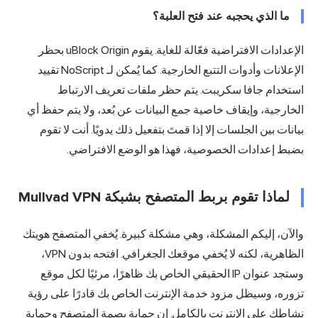
ما الذي يحجبه عند فتح العلبة؟
الإعدادات الافتراضية فعّالة للغاية. يقوم uBlock Origin بحظر
الإعلانات وأدوات التتبع الخارجية. كما يُمكن لـ NoScript تقييد
ستخدام جافا سكريبت. يتم حظر ملفات تعريف الارتباط
لخارجية، وإيقاف خاصية جمع البيانات عن بُعد، ولا يتم حفظ أي
يانات بين الجلسات إلا إذا قمتَ بتفعيل ذلك يدويًا. أنت لا تقوم
ضبط إعدادات الخصوصية، فهذا هو الوضع الافتراضي.
لماذا تقوم بربط المتصفح بشبكة Mullvad VPN
الآن، إليكم المشكلة، وهي مشكلة كبيرة. يُخفي المتصفح هويتك
الظاهرية، لكنه لا يُخفي موقعك الجغرافي. افتحه بدون VPN،
ستجد
عنوان IP
الحقيقي الخاص بك ظاهرًا، مرئيًا لكل موقع
زوره، وسيظل مزود
خدمة الإنترنت
الخاص بك قادرًا على رؤية
شاطك على الإنترنت بالكامل. إن حماية بصمة المتصفح وحماية