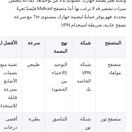
لكنه يُغيّر بصمة جهازك عشوائيًا بدلًا من توحيدها، كما أنه يتضمن
ميزات تشفير قد لا ترغب بها. أما متصفح Mullvad فيُسدّ ثغرةً
محددة: فهو يوفر حمايةً لبصمة جهازك بمستوى Tor مع سرعة
صفح عادية، شريطة استخدام VPN.
المتصفح
شبكة
نهج
سرعة
الأفضل لـ
البصمة
متصفح
شبكة
التوحيد
طبيعي
تقنية منع
مولفاد
VPN
(الاختباء
بصمات
الخاصة
بين
الأصابع
بك
الحشود)
بسرعة
قابلة
للاستخدام
متصفح تور
شبكة
التناسق
بطيء
أقصى
تور
درجات