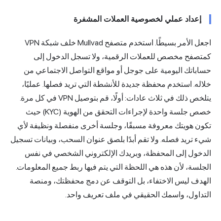
إعداد عملي لخصوصية العملات المشفرة
اجعل الأمر بسيطًا. استخدم متصفح Mullvad خلف شبكة VPN
متصفح مخصص للعملات الرقمية، ولا تسجل الدخول إلى
ساباتك اليومية على جوجل أو مواقع التواصل الاجتماعي من
لاله. استخدم محفظة جديدة للأنشطة التي تريد فصلها. عمليًا،
يتلخص ذلك في ثلاث عادات: أولًا، قم بتوصيل VPN في كل مرة.
خصص جلسة واحدة لإجراءات التحقق من الهوية (KYC) حيث
كون هويتك معروفة مسبقًا، وجلسة أخرى منفصلة ونظيفة لأي
يء تريد فصله. ولا تقم أبدًا بلصق عنوان السحب، وبيانات تسجيل
لدخول إلى المحفظة، وبريدك الإلكتروني الشخصي في نفس
لجلسة، لأن هذه هي اللحظة التي يتم فيها ربط جميع المعلومات.
لهدف ليس الاختفاء، بل التوقف عن دمج محفظتك، ومنصة
لتداول، واسمك الحقيقي في ملف تعريف واحد.