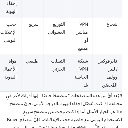
إخفاء
الهوية
شجاع
VPN
التوزيع
سريع
حجب
مباشر
العشوائي
الإعلانات
أو
اليومي
مدمج
فايرفوكس
شبكة
التصلب
طبيعي
هواة
/ ليبر
VPN
الجزئي
الأعمال
وولف
الخاصة
اليدوية
المُحصّن
بك
ا يُعد أيٌّ من هذه المتصفحات "
متصفحًا خاصًا
". إنها أدواتٌ لأغراضٍ
ختلفة. إذا كنتَ تُفضّل إخفاء الهوية بالدرجة الأولى، فإنّ متصفح
Tor هو الخيار الأمثل. أما إذا كنتَ تبحث عن متصفحٍ سريعٍ
للاستخدام اليومي مع خاصية حجب الإعلانات، فإنّ متصفح Brave
مناسب. يقع كلٌّ من LibreWolf وFirefox المُحسّن في المنتصف،