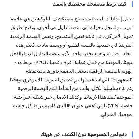
كيف يربط متصفحك محفظتك باسمك
خيل إعداداتك المعتادة. تتصفح مستكشف البلوكشين في علامة
بويب، وتسجل دخولك إلى منصة تداول في أخرى، وتفتح تطبيق
مويل لامركزي في ثالثة. نفس المتصفح، ونفس البصمة الرقمية
لفريدة في جميعها. بالنسبة لمتتبع أو وسيط بيانات، تُعتبر هذه
لجلسات منسوبة لشخص واحد. الآن، منصة التداول لديها بالفعل
هويتك الموثقة من خلال عملية اعرف عميلك (KYC). بربط هذه
لهوية بالبصمة الرقمية، تتصل البصمة بدورها بالمحفظة
المجهولة" التي استخدمتها في تطبيق التمويل اللامركزي. وهكذا،
تم بناء سلسلة الكتل، وأنت من أنشأها. لكن البصمة الرقمية
لموحدة تُفقد هذا الارتباط. وكذلك الاتصال عبر شبكة افتراضية
خاصة (VPN)، التي تُخفي عنوان IP الذي كان سيربط كل جلسة
موقعك المنزلي.
دفع ثمن الخصوصية دون الكشف عن هويتك