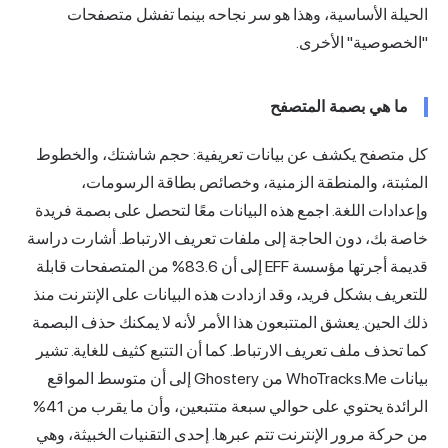
لحيلة الأساسية، وهذا هو سر نجاحه بينما تفشل متصفحات
الخصوصية" الأخرى.
ما هي بصمة المتصفح
ل متصفح يكشف عن بيانات تعريفية: حجم شاشتك، والخطوط
لمثبتة، والمنطقة الزمنية، وخصائص بطاقة الرسومات،
إعدادات اللغة. اجمع هذه البيانات معًا لتحصل على بصمة فريدة
اصة بك، دون الحاجة إلى ملفات تعريف الارتباط. أشارت دراسة
ديمة أجرتها مؤسسة EFF إلى أن
83.6%
من المتصفحات قابلة
لتعريف بشكل فريد، وقد ازدادت هذه البيانات على الإنترنت منذ
لك الحين. يعشق المتتبعون هذا الأمر لأنه لا يمكنك حذف البصمة
ما تحذف ملف تعريف الارتباط. كما أن التتبع كثيف للغاية. تشير
يانات
WhoTracks.Me
من Ghostery إلى أن متوسط المواقع
الرائدة يحتوي على حوالي سبعة متتبعين، وأن ما يقرب من 41%
ن حركة مرور الإنترنت تتم عبرها. إحدى التقنيات الخبيثة، وهي