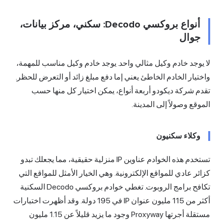
أنواع بروكسي Decodo: سكني، مركز بيانات،
جوال
لا يوجد خادم وكيل مثالي واحد. يوجد خادم وكيل مناسب للمهمة،
واختيار الخادم الخاطئ يعني إما دفع مبلغ زائد أو التعرض للحظر.
تقدم شركة ديكودو أربعة أنواع، يمكن اختيار كل منها حسب
الموقع وصولاً إلى المدينة.
وكلاء سكنيون
تستخدم هذه الخوادم عناوين IP منزلية حقيقية، مما يجعلك تبدو
كزائر عادي للمواقع الإلكترونية. وهي الخيار الأمثل للمواقع التي
تكافح برامج الروبوت. تغطي خوادم بروكسي Decodo السكنية
أكثر من 115 مليون عنوان IP في 195 دولة. وقد أظهرت اختبارات
مستقلة أجرتها Proxyway وجود ما يزيد قليلاً عن 1.15 مليون