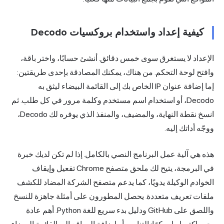
كيفية إعداد واستخدام بروكسيات Decodo
الإعداد لا يستغرق سوى خمس دقائق. أنشئ حسابًا، واختر باقة،
وافتح لوحة التحكم. من هناك، يمكنك المصادقة بإحدى طريقتين:
إما إضافة
عنوان IP
الخاص بك إلى القائمة البيضاء ليثق به
Decodo، أو استخدام اسم مستخدم وكلمة مرور في كل طلب. ثم
انسخ نقطة النهاية، والمضيف، والمنفذ الذي يوفره لك Decodo،
ووجّه أداتك إليه.
هذه هي آلية عمل البرنامج النصي بالكامل. إذا لم تكن لديك خبرة
في البرمجة، يتيح لك ملحق متصفح Chrome تفعيل وإيقاف
الخوادم الوكيلة يدويًا، كما يدعم متصفح الشركة المضاد للكشف
ملفات تعريف متعددة. يحصل المطورون على أمثلة جاهزة للنسخ
واللصق على GitHub ودليل بدء سريع للغة Python. أهم عادة