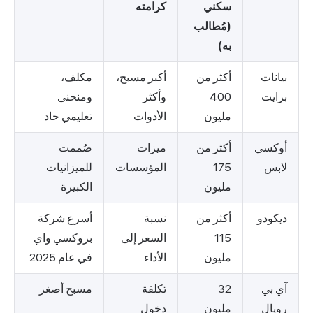
سكني
كرامته
(مُطالب
به)
بيانات
أكثر من
أكبر مسبح،
مكلف،
برايت
400
وأكثر
ومنحنى
مليون
الأدوات
تعليمي حاد
أوكسي
أكثر من
ميزات
صُممت
لابس
175
المؤسسات
للميزانيات
مليون
الكبيرة
ديكودو
أكثر من
نسبة
أسرع شركة
115
السعر إلى
بروكسي واي
مليون
الأداء
في عام 2025
آي بي
32
تكلفة
مسبح أصغر
رويال
مليون
دخول