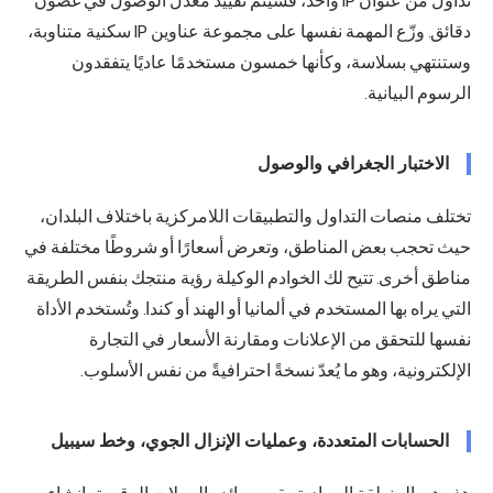
تداول من عنوان IP واحد، فسيتم تقييد معدل الوصول في غضون
دقائق. وزّع المهمة نفسها على مجموعة عناوين IP سكنية متناوبة،
وستنتهي بسلاسة، وكأنها خمسون مستخدمًا عاديًا يتفقدون
الرسوم البيانية.
الاختبار الجغرافي والوصول
تختلف منصات التداول والتطبيقات اللامركزية باختلاف البلدان،
حيث تحجب بعض المناطق، وتعرض أسعارًا أو شروطًا مختلفة في
مناطق أخرى. تتيح لك الخوادم الوكيلة رؤية منتجك بنفس الطريقة
التي يراه بها المستخدم في ألمانيا أو الهند أو كندا. وتُستخدم الأداة
نفسها للتحقق من الإعلانات ومقارنة الأسعار في التجارة
الإلكترونية، وهو ما يُعدّ نسخةً احترافيةً من نفس الأسلوب.
الحسابات المتعددة، وعمليات الإنزال الجوي، وخط سيبيل