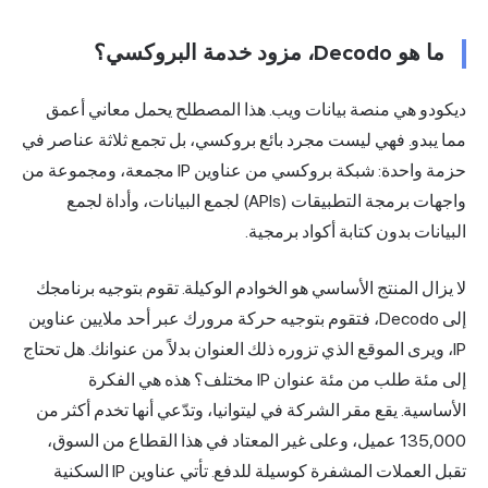
ما هو Decodo، مزود خدمة البروكسي؟
ديكودو هي منصة بيانات ويب. هذا المصطلح يحمل معاني أعمق
مما يبدو. فهي ليست مجرد بائع بروكسي، بل تجمع ثلاثة عناصر في
حزمة واحدة: شبكة بروكسي من عناوين IP مجمعة، ومجموعة من
واجهات برمجة التطبيقات (APIs) لجمع البيانات، وأداة لجمع
البيانات بدون كتابة أكواد برمجية.
لا يزال المنتج الأساسي هو الخوادم الوكيلة. تقوم بتوجيه برنامجك
إلى Decodo، فتقوم بتوجيه حركة مرورك عبر أحد ملايين عناوين
IP، ويرى الموقع الذي تزوره ذلك العنوان بدلاً من عنوانك. هل تحتاج
إلى مئة طلب من مئة عنوان IP مختلف؟ هذه هي الفكرة
الأساسية. يقع مقر الشركة في ليتوانيا، وتدّعي أنها تخدم أكثر من
135,000 عميل، وعلى غير المعتاد في هذا القطاع من السوق،
تقبل العملات المشفرة كوسيلة للدفع. تأتي عناوين IP
السكنية