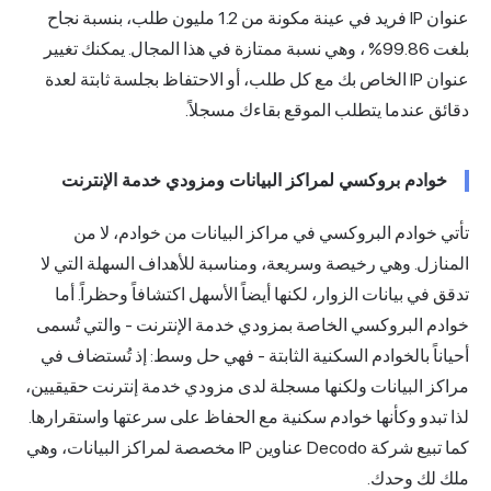
عنوان IP فريد في عينة مكونة من 1.2 مليون طلب، بنسبة نجاح
بلغت
99.86%
، وهي نسبة ممتازة في هذا المجال. يمكنك تغيير
عنوان IP الخاص بك مع كل طلب، أو الاحتفاظ بجلسة ثابتة لعدة
دقائق عندما يتطلب الموقع بقاءك مسجلاً.
خوادم بروكسي لمراكز البيانات ومزودي خدمة الإنترنت
تأتي خوادم البروكسي في مراكز البيانات من خوادم، لا من
المنازل. وهي رخيصة وسريعة، ومناسبة للأهداف السهلة التي لا
تدقق في بيانات الزوار، لكنها أيضاً الأسهل اكتشافاً وحظراً. أما
خوادم البروكسي الخاصة بمزودي خدمة الإنترنت - والتي تُسمى
أحياناً بالخوادم السكنية الثابتة - فهي حل وسط: إذ تُستضاف في
مراكز البيانات ولكنها مسجلة لدى مزودي خدمة إنترنت حقيقيين،
لذا تبدو وكأنها خوادم سكنية مع الحفاظ على سرعتها واستقرارها.
كما تبيع شركة Decodo عناوين IP مخصصة لمراكز البيانات، وهي
ملك لك وحدك.