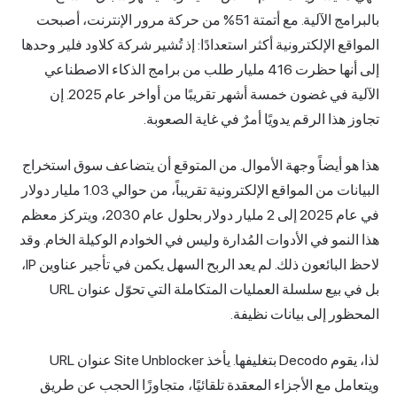
بالبرامج الآلية. مع أتمتة 51% من حركة مرور الإنترنت، أصبحت
المواقع الإلكترونية أكثر استعدادًا: إذ تُشير شركة كلاود فلير وحدها
إلى أنها حظرت
416 مليار
طلب من برامج الذكاء الاصطناعي
الآلية في غضون خمسة أشهر تقريبًا من أواخر عام 2025. إن
تجاوز هذا الرقم يدويًا أمرٌ في غاية الصعوبة.
هذا هو أيضاً وجهة الأموال. من المتوقع أن يتضاعف سوق
استخراج
البيانات من المواقع الإلكترونية
تقريباً، من حوالي
1.03 مليار دولار
في عام 2025 إلى 2 مليار دولار بحلول عام 2030، ويتركز معظم
هذا النمو في الأدوات المُدارة وليس في الخوادم الوكيلة الخام. وقد
لاحظ البائعون ذلك. لم يعد الربح السهل يكمن في تأجير عناوين IP،
بل في بيع سلسلة العمليات المتكاملة التي تحوّل عنوان URL
المحظور إلى بيانات نظيفة.
لذا، يقوم Decodo بتغليفها. يأخذ Site Unblocker عنوان URL
ويتعامل مع الأجزاء المعقدة تلقائيًا، متجاوزًا الحجب عن طريق