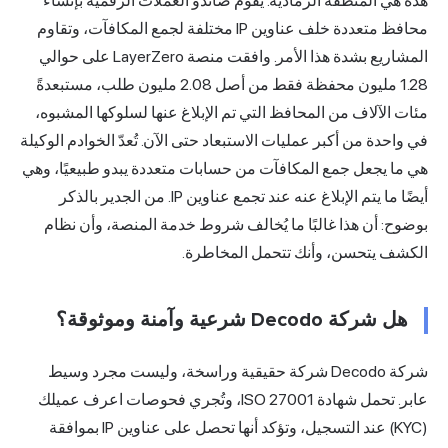
هذه هي المنطقة الرمادية. يقوم صائدو العملات الرقمية بإنشاء
محافظ متعددة خلف عناوين IP مختلفة لجمع المكافآت، وتقاوم
المشاريع بشدة هذا الأمر. وافقت منصة LayerZero على حوالي
1.28 مليون
محفظة فقط من أصل 2.08 مليون طلب، مستبعدةً
مئات الآلاف من المحافظ التي تم الإبلاغ عنها لسلوكها المشبوه،
في واحدة من أكبر عمليات الاستبعاد حتى الآن. تُعدّ الخوادم الوكيلة
هي ما يجعل جمع المكافآت من حسابات متعددة يبدو طبيعيًا، وهي
أيضًا ما يتم الإبلاغ عنه عند تجمع عناوين IP. من الجدير بالذكر
بوضوح: أن هذا غالبًا ما يُخالف شروط خدمة المنصة، وأن نظام
الكشف يتحسن، وأنك تتحمل المخاطرة.
هل شركة Decodo شرعية وآمنة وموثوقة؟
شركة Decodo شركة حقيقية وراسخة، وليست مجرد وسيط
عابر. تحمل شهادة ISO 27001، وتُجري فحوصات اعرف عميلك
(KYC) عند التسجيل، وتؤكد أنها تحصل على عناوين IP بموافقة