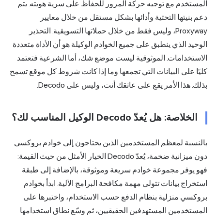
المستخدم مع توجيه حركة المرور للحفاظ على سرية هويته. يتم
دعم بنيتها التحتية وأدائها بشكل مستقل من خلال معايير
Proxyway، وليس فقط من خلال حملاتها التسويقية. التحذير
الوحيد الذي ينطبق على جميع الخوادم الوكيلة هو أن الأداة متعددة
الاستخدامات. الموثوقية ليست موضع شك، أما الشرعية فتعتمد
كليًا على البيانات التي تجمعها وما إذا كانت شروط كل موقع تسمح
بذلك. هذا الأمر يقع على عاتقك أنت، وليس على Decodo.
الخلاصة: هل يُعدّ Decodo الوكيل المناسب لك؟
بالنسبة لمعظم المستخدمين الذين يحتاجون إلى خوادم بروكسي
دون ميزانية ضخمة، يُعدّ Decodo الخيار الأمثل من حيث القيمة:
فهو يوفر مجموعة خوادم سريعة وموثوقة، بالإضافة إلى طبقة
استخراج بيانات تتولى مهمة مكافحة البرامج الآلية. ابدأ بخوادم
بروكسي منزلية بنظام الدفع حسب الاستخدام، واختبرها على
المستخدمين المستهدفين الحقيقيين، ثم وسّع نطاق استخدامها