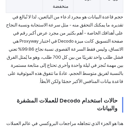
منخفضة
حجم قاعدة البيانات هو مجرد ادعاء من البائعين، لذا لا تُبالغ في
تقديره. ما يمكنك التحقق منه - مثل سرعة الاستجابة ونسبة النجاح
على أهدافك الخاصة - أهم بكثير من مجرد عرض أكبر رقم في
صفحة التسويق. كانت ميزة Decodo في اختبار Proxyway هي
الاتساق، وليس فقط السرعة القصوى. نسبة نجاح 99.86% تعني
فشل طلب واحد تقريبًا من بين كل 700 طلب، وهو ما يُمثل الفرق
بين مهمة تُنجز في ليلة واحدة وأخرى تحتاج إلى متابعة مستمرة.
بالنسبة لفريق متوسط الحجم، عادةً ما تتفوق هذه الموثوقية على
قاعدة بيانات المنافس الأكبر حجمًا ولكن الأبطأ.
حالات استخدام Decodo للعملات المشفرة
والبيانات
هذا هو الجزء الذي تتجاهله مراجعات البروكسي. في عالم العملات