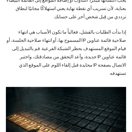
يجب اكتسابها مبكرًا: التناوب أو إضافة المواقع إلى القائمة البيضاء
بعناية، لأن تسريب أي نقطة نهاية يعني استهلاكًا مجانيًا لنطاق
ترددي من قِبل شخص آخر على حسابك.
إذا بدأت الطلبات بالفشل، فغالباً ما تكون الأسباب هي انتهاء
صلاحية قائمة عناوين IP المسموح بها، أو انتهاء صلاحية الجلسة، أو
قيام الموقع المستهدف بحظر الشبكة الفرعية. قم بالتبديل إلى
قائمة عناوين IP جديدة، وأعد التحقق من مصادقتك، واختبر
الاتصال بصفحة IP محايدة قبل إلقاء اللوم على الموقع الذي
تستهدفه.