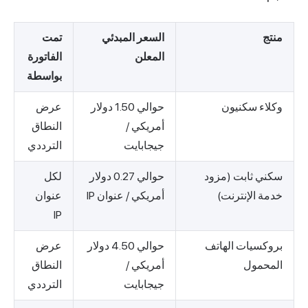
منتج
السعر المبدئي
تمت
المعلن
الفاتورة
بواسطة
وكلاء سكنيون
حوالي 1.50 دولار
عرض
أمريكي /
النطاق
جيجابايت
الترددي
سكني ثابت (مزود
حوالي 0.27 دولار
لكل
خدمة الإنترنت)
أمريكي / عنوان IP
عنوان
IP
بروكسيات الهاتف
حوالي 4.50 دولار
عرض
المحمول
أمريكي /
النطاق
جيجابايت
الترددي