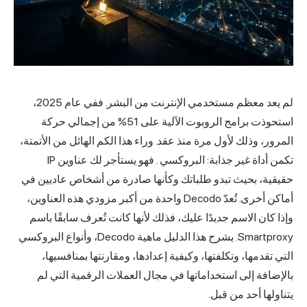
لم يعد معظم مستخدمي الإنترنت من البشر. ففي عام 2025،
استحوذت برامج الروبوت الآلية على
51%
من إجمالي حركة
المرور، وذلك لأول مرة منذ عقد. وراء هذا الكم الهائل من الأتمتة،
تكمن أداة غير جذابة:
البروكسي
. فهو يستأجر لك عناوين IP
حقيقية، بحيث تبدو طلباتك وكأنها صادرة من أشخاص عاديين في
أماكن أخرى. تُعدّ Decodo واحدة من أكبر مزودي هذه العناوين،
وإذا كان الاسم جديدًا عليك، فذلك لأنها كانت تُعرف سابقًا باسم
Smartproxy. يشرح هذا الدليل ماهية Decodo، وأنواع البروكسي
التي تقدمها، وتكلفتها، وكيفية إعدادها، ومقارنتها بمنافسيها،
بالإضافة إلى استخداماتها في مجال العملات الرقمية التي لم
يتناولها أحد من قبل.