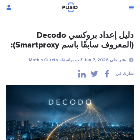
دليل إعداد بروكسي Decodo
(المعروف سابقًا باسم Smartproxy):
نشر على Jun 7, 2026 كتب بواسطة Mathis Curcio
شارك في