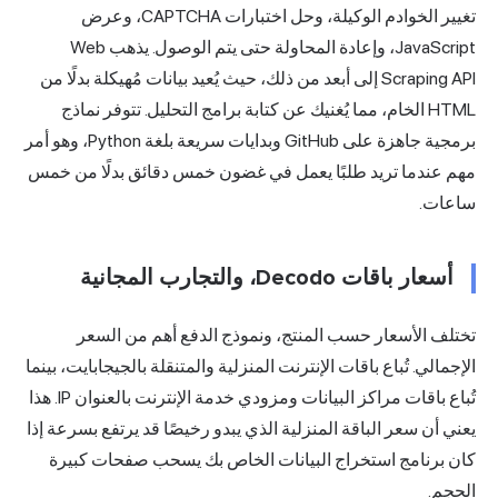
تغيير الخوادم الوكيلة، وحل اختبارات CAPTCHA، وعرض
JavaScript، وإعادة المحاولة حتى يتم الوصول. يذهب Web
Scraping API إلى أبعد من ذلك، حيث يُعيد بيانات مُهيكلة بدلًا من
HTML الخام، مما يُغنيك عن كتابة برامج التحليل. تتوفر نماذج
برمجية جاهزة على GitHub وبدايات سريعة بلغة Python، وهو أمر
مهم عندما تريد طلبًا يعمل في غضون خمس دقائق بدلًا من خمس
ساعات.
أسعار باقات Decodo، والتجارب المجانية
تختلف الأسعار حسب المنتج، ونموذج الدفع أهم من السعر
الإجمالي. تُباع باقات الإنترنت المنزلية والمتنقلة بالجيجابايت، بينما
تُباع باقات مراكز البيانات ومزودي خدمة الإنترنت بالعنوان IP. هذا
يعني أن سعر الباقة المنزلية الذي يبدو رخيصًا قد يرتفع بسرعة إذا
كان برنامج استخراج البيانات الخاص بك يسحب صفحات كبيرة
الحجم.