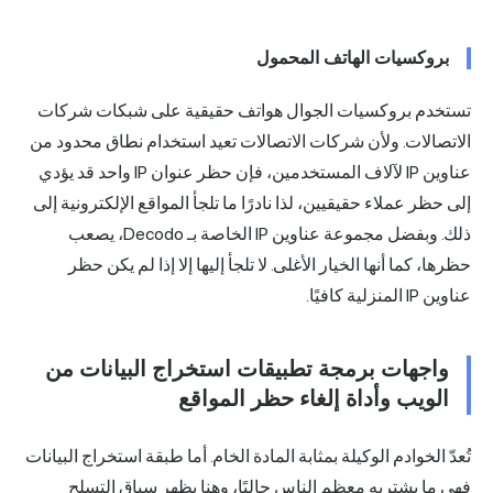
بروكسيات الهاتف المحمول
تستخدم بروكسيات الجوال هواتف حقيقية على شبكات شركات
الاتصالات. ولأن شركات الاتصالات تعيد استخدام نطاق محدود من
عناوين IP لآلاف المستخدمين، فإن حظر عنوان IP واحد قد يؤدي
إلى حظر عملاء حقيقيين، لذا نادرًا ما تلجأ المواقع الإلكترونية إلى
ذلك. وبفضل مجموعة عناوين IP الخاصة بـ Decodo، يصعب
حظرها، كما أنها الخيار الأغلى. لا تلجأ إليها إلا إذا لم يكن حظر
عناوين IP المنزلية كافيًا.
واجهات برمجة تطبيقات استخراج البيانات من
الويب وأداة إلغاء حظر المواقع
تُعدّ الخوادم الوكيلة بمثابة المادة الخام. أما طبقة استخراج البيانات
فهي ما يشتريه معظم الناس حاليًا، وهنا يظهر سباق التسلح