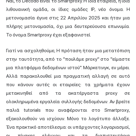
Ναι, το Decodo είναι το Smartproxy. Η ίδια εταιρεία, η ίδια
λιθουανική ομάδα, οι ίδιες ομάδες IP, νέο όνομα. Η
μετονομασία έγινε στις 22 Απριλίου 2025 και ήταν μια
πλήρης μετονομασία, όχι μια δευτερεύουσα επωνυμία.
Το όνομα Smartproxy έχει εξαφανιστεί.
Γιατί να ασχοληθούμε; Η πρόταση ήταν μια μετατόπιση
στην ταυτότητα, από το "πουλάμε proxy" στο "είμαστε
μια πλατφόρμα δεδομένων ιστού". Μάρκετινγκ, εν μέρει.
Αλλά παρακολουθεί μια πραγματική αλλαγή σε αυτό
που κάνουν αυτές οι εταιρείες: τα χρήματα έχουν
μετακινηθεί από τα ακατέργαστα proxy σε
ολοκληρωμένα εργαλεία συλλογής δεδομένων. Αν βρείτε
παλιά tutorials που αναφέρονται στο Smartproxy,
εξακολουθούν να ισχύουν. Μόνο το λογότυπο άλλαξε.
Ένα πρακτικό αποτέλεσμα: οι υπάρχοντες λογαριασμοί,
οι πίνακες ελέγχου και τα διαπιστευτήρια