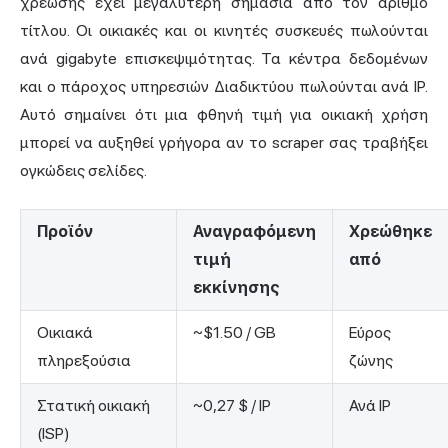
χρέωσης έχει μεγαλύτερη σημασία από τον αριθμό
τίτλου. Οι οικιακές και οι κινητές συσκευές πωλούνται
ανά gigabyte επισκεψιμότητας. Τα κέντρα δεδομένων
και ο πάροχος υπηρεσιών Διαδικτύου πωλούνται ανά IP.
Αυτό σημαίνει ότι μια φθηνή τιμή για οικιακή χρήση
μπορεί να αυξηθεί γρήγορα αν το scraper σας τραβήξει
ογκώδεις σελίδες.
Προϊόν
Αναγραφόμενη
Χρεώθηκε
τιμή
από
εκκίνησης
Οικιακά
~$1.50 / GB
Εύρος
πληρεξούσια
ζώνης
Στατική οικιακή
~0,27 $ / IP
Ανά IP
(ISP)