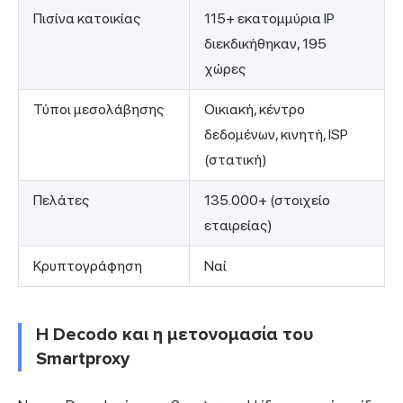
Πισίνα κατοικίας
115+ εκατομμύρια IP
διεκδικήθηκαν, 195
χώρες
Τύποι μεσολάβησης
Οικιακή, κέντρο
δεδομένων, κινητή, ISP
(στατική)
Πελάτες
135.000+ (στοιχείο
εταιρείας)
Κρυπτογράφηση
Ναί
Η Decodo και η μετονομασία του
Smartproxy