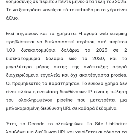
νοημοσύνης σε περίπου πέντε μήνες στα τέλη του 2025.
Το να ξεπεράσει κανείς αυτό το επίπεδο με το χέρι είναι
άθλιο.
Εκεί πηγαίνουν και τα χρήματα. Η αγορά
web scraping
προβλέπεται να διπλασιαστεί περίπου, από περίπου
1,03 δισεκατομμύρια δολάρια
το 2025 σε 2
δισεκατομμύρια δολάρια έως το 2030, και το
μεγαλύτερο μέρος αυτής της ανάπτυξης αφορά
διαχειριζόμενα εργαλεία και όχι ακατέργαστα proxies.
Οι προμηθευτές το παρατήρησαν. Το εύκολο χρήμα δεν
είναι πλέον η ενοικίαση διευθύνσεων IP. είναι η πώληση
του ολοκληρωμένου pipeline που μετατρέπει μια
μπλοκαρισμένη διεύθυνση URL σε καθαρά δεδομένα.
Έτσι, το Decodo το ολοκληρώνει. Το Site Unblocker
λαμβάνει μια διεύθυνση URL και χειρίζεται αυτόματα τα