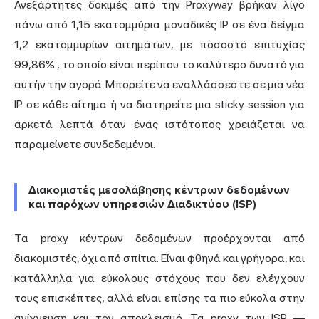
Ανεξάρτητες δοκιμές από την Proxyway βρήκαν λίγο
πάνω από 1,15 εκατομμύρια μοναδικές IP σε ένα δείγμα
1,2 εκατομμυρίων αιτημάτων, με ποσοστό επιτυχίας
99,86%
, το οποίο είναι περίπου το καλύτερο δυνατό για
αυτήν την αγορά. Μπορείτε να εναλλάσσεστε σε μια νέα
IP σε κάθε αίτημα ή να διατηρείτε μια sticky session για
αρκετά λεπτά όταν ένας ιστότοπος χρειάζεται να
παραμείνετε συνδεδεμένοι.
Διακομιστές μεσολάβησης κέντρων δεδομένων
και παρόχων υπηρεσιών Διαδικτύου (ISP)
Τα proxy κέντρων δεδομένων προέρχονται από
διακομιστές, όχι από σπίτια. Είναι φθηνά και γρήγορα, και
κατάλληλα για εύκολους στόχους που δεν ελέγχουν
τους επισκέπτες, αλλά είναι επίσης τα πιο εύκολα στην
ανίχνευση και τον αποκλεισμό. Τα proxy των ISP —