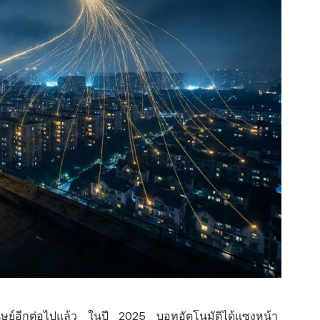
นุษย์อีกต่อไปแล้ว ในปี 2025 บอทอัตโนมัติได้แซงหน้า