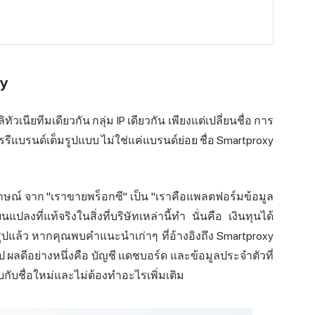
y
วเนียทีมเดียวกัน กลุ่ม IP เดียวกัน เพียงแต่เปลี่ยนชื่อ การ
การรีแบรนด์เต็มรูปแบบ ไม่ใช่แค่แบรนด์ย่อย ชื่อ Smartproxy
กษณ์ จาก "เราขายพร็อกซี" เป็น "เราคือแพลตฟอร์มข้อมูล
แปลงที่แท้จริงในสิ่งที่บริษัทเหล่านี้ทำ นั่นคือ เงินทุนได้
จรูปแล้ว หากคุณพบคำแนะนำเก่าๆ ที่อ้างอิงถึง Smartproxy
ไป ผลดีอย่างหนึ่งคือ บัญชี แดชบอร์ด และข้อมูลประจำตัวที่
าพบกับชื่อใหม่และไม่ต้องทำอะไรเพิ่มเติม