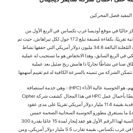
 المفيد فصل المحركين.
كز حاليًا في موقع أوديسا غرب تكساس. في الربع الأول من
عام 2026، عمل موقع أوديسا بمعدل 11.6 إكساهاش في الثانية تقريبًا، بكفاءة مُصنفة تبلغ 17.2 جول لكل تيراهاش، حيث تم
تعدين ما يقارب 346 بيتكوين، وكان مصدرًا لمعظم الإيرادات المُعلنة البالغة 34.8 مليون دولار أمريكي التي حققها نشاط
لتعدين من 59.7 مليون دولار أمريكي في الربع السابق، وهذا الانخفاض هو ما تستجيب له عملية
نطاق صناعي نشاطًا تجاريًا ذا هامش ربح ضئيل بعد عملية
مكن الشركة من تنميته بالسرعة الكافية لدعم تقييم أسهمها.
المحرك الثاني، والذي يُشكّل الجزء الأكبر من قصة سعر السهم، هو الحوسبة عالية الأداء (HPC) - وهي خدمة استضافة
لأحمال عمل مراكز بيانات الذكاء الاصطناعي، والتي تُعرف أيضًا بأحمال عمل HPC في هذا المجال. كشفت شركة Cipher
في تحديثها للربع الأول من عام 2026 أنها سجلت إيرادات تعاقدية بقيمة 11.4 مليار دولار أمريكي تقريبًا على مدى عقود
المشاريع التي عادةً ما يستغرق مطورو الحوسبة السحابية الضخمة خمس
سنوات لإنجازها. ويُشكّل عقدا الإيجار الرئيسيان الركيزة الأساسية لهذا الرقم. الأول هو عقد إيجار لمدة 15 عامًا بقدرة 300
ميغاواط مع Amazon Web Services في مجمع Black Pearl في غرب تكساس، بقيمة تقارب 5.5 مليار دولار أمريكي، ومن