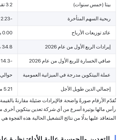
بيتا (خمس سنوات)
3.2 تقريبًا
ربحية السهم المتأخرة
-2.23 دولار
عائد توزيعات الأرباح
0.00 بالمئة
إيرادات الربع الأول من عام 2026
34.8 مليون دولار
صافي الخسارة للربع الأول من عام 2026
-114.3 مليون دولار
عملة البيتكوين مدرجة في الميزانية العمومية
حوالي 1500 بيتكوين (122.4 مليون دولا
إجمالي الدين طويل الأجل
5.21 مليار دولار
تُقدّم الأرقام صورةً واضحة. فالإيرادات ضئيلة مقارنةً بالقي
رأس مالها بوتيرة أسرع من أي شركة تعدين بيتكوين أخرى مدرجة
المتعاقد عليها بدلًا من نتائج التشغيل الحالية. هذه الفجوة هي ج
التعدين والحوسبة عالية الأداء: نظرة ع