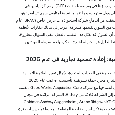
بنفس رمزها في بورصة ناسداك (
CIFR
)، ومراكز بياناتها في
ى وول ستريت، وما تغير بالنسبة لمتابعي سهم "سايفر" هو
طريقة عرض فكرة الاستثمار برمتها. شركة تعدين بيتكوين، انبثقت من اندماج شركة استحواذ ذات غرض خاص (SPAC) عام
لب من السوق تقييمها كشركة أقرب إلى مالك عقارات لأنظمة
ن السوق قد تقبّل هذا التقييم بالفعل. يبقى السؤال مطروحًا
ذا الدليل هو محاولة لشرح الفكرة بلغة بسيطة للمبتدئين.
إعادة تسمية تجارية في عام 2026
 مراكز بيانات صناعية ضخمة في الولايات المتحدة، ويُمثّل تغيير العلامة التجارية
جوهر قصة نجاحها، لذا يجدر أخذه على محمل الجد بدلاً من اعتباره مجرد حملة تسويقية. تأسست Cipher عام 2020
وطُرحت أسهمها للاكتتاب العام في أوائل عام 2021 من خلال اندماجها مع شركة Good Works Acquisition Corp.، بقيمة
سوقية تُقارب ملياري دولار. انضم الرئيس التنفيذي، تايلر بيج، إلى الشركة قادمًا من Bitfury، الشركة الرائدة في مجال
، وسبق له العمل في شركات NYDIG وStone Ridge وGuggenheim وGoldman Sachs
ية واضحة: تتمتع ولاية تكساس، وخاصة المنطقة المحيطة بأوديسا، بوفرة