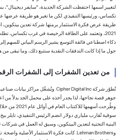
لتغيير اسمها. احتفظت الشركة الجديدة، "سايفر ديجيتال"، 
تكساس، ورئيسها التنفيذي. لكن ما تغير هو طريقة عرضها عل
2021، وتعتمد على الطاقة الرخيصة في غرب تكساس، تط
ذكاء اصطناعي فائقة التوسع. يشير الرسم البياني للسهم إلى أ
حول ما إذا كانت التدفقات النقدية ستتبع ذلك، وما تبقى من ه
من تعدين الشفرات إلى الشفرات الرقمية: 
تُطوّر شركة Cipher Digital Inc. وتُشغّل
البنية التحتية ل
تعدين البيتكوين
وLehman Brothers. كانت فكرة الاستثمار الأصل