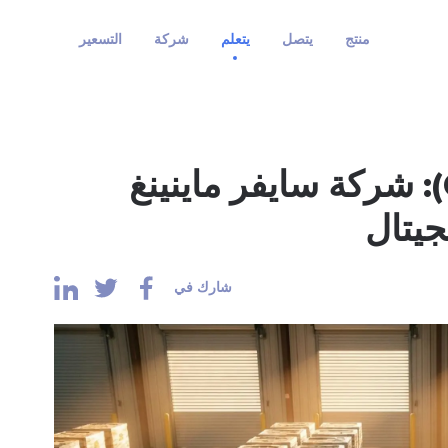
منتج
يتصل
يتعلم
شركة
التسعير
شركة سايفر ستوك (CIFR): شركة سايفر ماينينغ
جيتال
شارك في