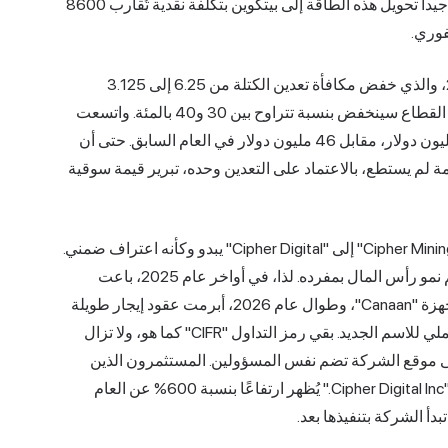
في الطاقة الكهربائية الرخيصة. ويمكن لمشغل ممول تمويلاً جيداً تحويل هذه الطاقة إلى بيتكوين بتكلفة نقدية تُقارب 8600
فوري.
ثم جاء حدث تنصيف مكافأة تعدين البيتكوين في أبريل 2024، والذي خفض مكافأة تعدين الكتلة من 6.25 إلى 3.125
بيتكوين لكل كتلة. وقدّر بنك جيه بي مورغان أن إجمالي أرباح القطاع سينخفض بنسبة تتراوح بين 30 و40 بالمئة. واتسعت
خسائر شركة سايفر المعدلة لعام 2024 لتصل إلى 106.6 مليون دولار، مقابل 46 مليون دولار في العام السابق. حتى أن
مة لم يستطع، بالاعتماد على التعدين وحده، تبرير قيمة سوقية
ما أعود إليه مرارًا وتكرارًا هو أن تغيير العلامة التجارية من "Cipher Mining" إلى "Cipher Digital" يبدو وكأنه اعتراف ضمني.
لا يزال التعدين جزءًا من الشركة، لكنه لم يعد قادرًا على دعم نمو رأس المال بمفرده. لذا، في أواخر عام 2025، باعت
"Cipher" 49% من عمليات التعدين الخاصة بها إلى مورد الأجهزة "Canaan"، وطوال عام 2026، أبرمت عقود إيجار طويلة
الأجل مع شركات مراكز البيانات العملاقة. هذا هو المعنى العملي للاسم الجديد. بقي رمز التداول "CIFR" كما هو، ولا تزال
لى موقع الشركة تضم نفس المسؤولين. المستثمرون الذين
بحثوا عن "سهم Cipher" في مايو 2026 وجدوا عرضًا لسهم "Cipher Digital Inc." يُظهر ارتفاعًا بنسبة 600% عن العام
دأ الشركة بتنفيذها بعد.