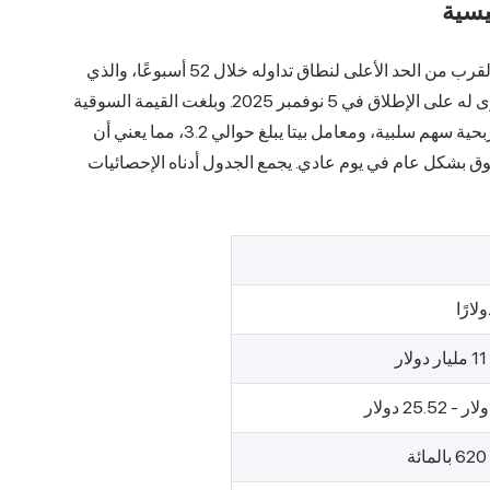
أغلق سهم CIFR عند 21.71 دولارًا أمريكيًا في 6 مايو 2026، بالقرب من الحد الأعلى لنطاق تداوله خلال 52 أسبوعًا، والذي
تراوح بين 2.32 دولارًا و25.52 دولارًا، مع تسجيل أعلى مستوى له على الإطلاق في 5 نوفمبر 2025. وبلغت القيمة السوقية
للشركة حوالي 11 مليار دولار. لا توزع الشركة أرباحًا، ولديها ربحية سهم سلبية، ومعامل بيتا يبلغ حوالي 3.2، مما يعني أن
ق بشكل عام في يوم عادي. يجمع الجدول أدناه الإحصائيات
ر
ة