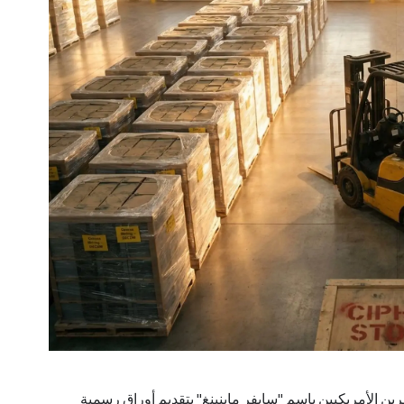
لمستثمرين الأمريكيين باسم "سايفر ماينينغ" بتقديم أوراق رسمية