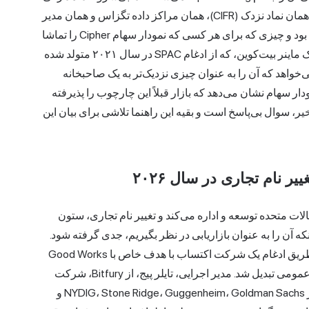
CIFR
)، همان مراکز داده تگزاس و همان مدیر
عامل را حفظ کرد. چیزی که تغییر کرد، رویکرد وال استریت بود و چیزی که برای هر کسی که نمودار سهام Cipher را تماشا
می‌کرد، تغییر کرد، چارچوب کل پرونده سرمایه‌گذاری بود. یک ماینر بیت‌کوین، که از ادغام SPAC در سال ۲۰۲۱ متولد شده
واهد که آن را به عنوان چیزی نزدیک‌تر به یک صاحبخانه
 سهام نشان می‌دهد که بازار قبلاً این چارچوب را پذیرفته
 خیر، سوال بی‌پاسخ است و بقیه این راهنما تلاشی برای بیان این
ر نام تجاری در سال ۲۰۲۶
تی را در ایالات متحده توسعه و اداره می‌کند و تغییر نام تجاری، ستون
به جای اینکه آن را به عنوان بازاریابی در نظر بگیریم، جدی گرفته شود.
Cipher در سال ۲۰۲۰ تأسیس شد و در اوایل سال ۲۰۲۱ از طریق ادغام یک شرکت اکتساب با هدف خاص با Good Works
Acquisition Corp.، با ارزش تقریبی ۲ میلیارد دلار، به سهام عمومی تبدیل شد. مدیر اجرایی، تایلر پیج، از Bitfury، شرکت
زیرساخت استخراج اولیه بیت کوین، آمده بود و پیش از آن در NYDIG، Stone Ridge، Guggenheim، Goldman Sachs و