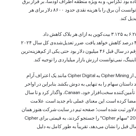
‌گذاری ساده بود. تگزاس، و به ویژه منطقه اطراف اودسا، بر فراز برق
ارزان و بلااستفاده قرار داشت. یک اپراتور با بودجه کافی می‌توانست آن برق را با هزینه نقدی حدود ۸۶۰۰ دلار برای هر
یل کند.
سپس هاوینگ آوریل ۲۰۲۴ از راه رسید که پاداش بلاک را از ۶.۲۵ به ۳.۱۲۵ بیت‌کوین به ازای هر بلاک کاهش داد.
جی‌پی‌مورگان تخمین زد که سود ناخالص این صنعت ۳۰ تا ۴۰ درصد کاهش خواهد یافت. ضرر تعدیل‌شده‌ی کل سال ۲۰۲۴
سایفر به ۱۰۶.۶ میلیون دلار افزایش یافت، در حالی که این رقم در سال قبل ۴۶ میلیون دلار بود. حتی یکی از کم‌هزینه‌ترین
ینینگ، نمی‌توانست ارزش بازار میلیاردی را توجیه کند.
چیزی که مدام به آن برمی‌گردم این است که تغییر نام تجاری از Cipher Mining به Cipher Digital مانند یک اعتراف آرام
تواند داستان سهام را به تنهایی به دوش بکشد. بنابراین در اواخر
سال 2025، Cipher 49 درصد از عملیات استخراج خود را به تأمین‌کننده سخت‌افزار خود، Canaan، واگذار کرد و تا سال
2 اجاره‌نامه‌های بلندمدتی را با مستاجران hyperscale امضا کرده است. این معنای عملی نام جدید است. علامت
 هنوز در دلاور ثبت شده است؛ صفحه تیم در سایت شرکت هنوز همان
مدیران را فهرست می‌کند. سرمایه‌گذارانی که در ماه مه 2026 "سهام Cipher" را جستجو کردند، به قیمتی برای Cipher
فزایش 600 درصدی نسبت به سال قبل را نشان می‌دهد، تقریباً به طور کامل به دلیل