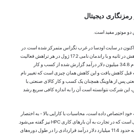
ن دو موتور مفید است.
کنون در سایت اودسا در غرب تگزاس متمرکز شده است. در
سه ماهه اول سال 2026، اودسا با سرعت تقریبی 11.6 اگزاهش در ثانیه و با راندمان نامی 17.2 ژول در هر تراهش فعالیت
می‌کرد، تقریباً 346 بیت کوین استخراج کرد و منبع تقریباً تمام 34.8 میلیون دلار درآمد گزارش شده از کسب و کار
59. میلیون دلار در سه ماهه قبل کاهش یافت و این کاهش همان چیزی است که تغییر نام
عتی پس از هاوینگ همچنان یک کسب و کار کالای صنعتی با
، این شرکت نتوانسته است آن را به اندازه کافی سریع رشد
 خود اختصاص داده است، محاسبات با کارایی بالا - به اختصار
HPC - میزبانی برای بارهای کاری مرکز داده هوش مصنوعی است که در تجارت به آن بارهای کاری HPC نیز گفته می‌شود.
Cipher در به‌روزرسانی سه‌ماهه اول 2026 خود فاش کرد که حدود 11.4 میلیارد دلار درآمد قراردادی را در طول دوره‌های