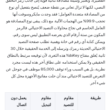
القصيرة، وتُعتبر وسيلة مصادقة ثنائية قوية إلى جانب رمز التحقق
النصي، لكنها لا تزال تعاني من نقطة ضعف. يُنصح بتفعيل أي نوع
من المصادقة متعددة العوامل؛ فقد وجدت
مايكروسوفت
أنها
تحجب 99.9% من الهجمات الآلية. مع ذلك، يبقى نوع المصادقة هو
العامل الحاسم في نجاح محاولات التصيد الاحتيالي. فالرمز
المكون من ستة أرقام الذي يعرضه التطبيق ليس سوى رقم،
ويمكن كتابة أي رقم في خانة وهمية. تطلب صفحة التصيد
الاحتيالي الحديثة رمزك وترسله إلى الخدمة الحقيقية خلال 30
ثانية. يُغلق مفتاح YubiKey هذه الثغرة، لأن توقيعه مرتبط بالنطاق
الحقيقي ولا يمكن استخدامه على نطاق آخر. هذه ليست مجرد
نظرية، بل هي السبب وراء توقف 85,000 موظف في جوجل عن
التعرض للتصيد الاحتيالي منذ أن حلت مفاتيح الأجهزة محل كل
شيء آخر.
طريقة
مقاوم
مقاوم
يعمل دون
للتصيد
لتبديل
اتصال