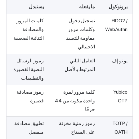
بروتوكول
ما يفعله
يستبدل
FIDO2 /
تسجيل دخول
كلمات المرور
WebAuthn
وكلمات مرور
والمصادقة
مقاومة للتصيد
الثنائية الضعيفة
الاحتيالي
يو تو إف
العامل الثاني
رموز الرسائل
المرتبط بالأصل
النصية القصيرة
والتطبيقات
Yubico
كلمة مرور لمرة
رموز مصادقة
OTP
واحدة مكونة من 44
قصيرة
حرفًا
TOTP /
رموز زمنية مخزنة
تطبيق مصادقة
OATH
على المفتاح
منفصل