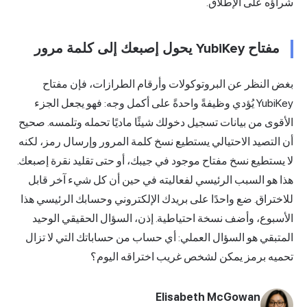
شراؤه على الإطلاق.
مفتاح YubiKey يحول إصبعك إلى كلمة مرور
بغض النظر عن البروتوكولات وأرقام الطرازات، فإن مفتاح
YubiKey يُؤدي وظيفةً واحدةً على أكمل وجه: فهو يجعل الجزء
الأقوى من بيانات تسجيل دخولك شيئًا ماديًا تحمله وتلمسه. صحيح
أن التصيد الاحتيالي يستطيع نسخ كلمة المرور وإرسال رمز، لكنه
لا يستطيع نسخ مفتاح موجود في جيبك، أو حتى تقليد نقرة إصبعك.
هذا هو السبب الرئيسي لفعاليته في حين أن كل شيء آخر قابل
للاختراق. ضع واحدًا على بريدك الإلكتروني وحسابك الرئيسي هذا
الأسبوع، وأضف نسخة احتياطية. إذن، السؤال الحقيقي الوحيد
المتبقي هو السؤال العملي: أي حساب من حساباتك التي لا تزال
تحميه برمز يمكن لشخص غريب اختراقه اليوم؟
Elisabeth McGowan