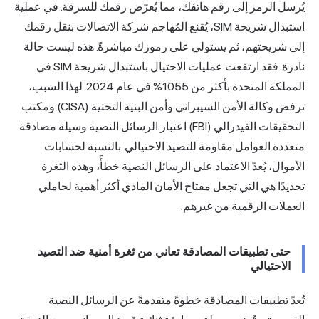
يُرسل الرمز إلى رقم هاتفك، مما يُعرّض رقمك للسرقة. في عملية
استبدال
شريحة SIM
، يُقنع المُهاجم شركة الاتصالات بنقل رقمك
إلى شريحتهم، ثم يستولي على رموزك مباشرةً. هذه ليست حالة
نادرة. فقد ارتفعت عمليات الاحتيال باستبدال شريحة SIM في
المملكة المتحدة بأكثر من 1055% في عام 2024. لهذا السبب،
ترفض وكالة الأمن السيبراني وأمن البنية التحتية
(CISA)
ومكتب
التحقيقات الفيدرالي (FBI) اعتبار الرسائل النصية وسيلة مصادقة
متعددة العوامل مقاومة للتصيد الاحتيالي. بالنسبة لحسابات
الأموال، يُعدّ الاعتماد على الرسائل النصية خطأً، وهذه الثغرة
تحديدًا هي التي تجعل مفتاح الأمان المادي أكثر أهمية لحاملي
العملات الرقمية من غيرهم.
حتى تطبيقات المصادقة تعاني من ثغرة أمنية ضد التصيد
الاحتيالي
تُعدّ تطبيقات المصادقة خطوةً متقدمةً عن الرسائل النصية