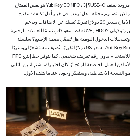
مزودة بمنفذ USB-C؟ إذًا، YubiKey 5C NFC هو نفس المفتاح
ولكن بتصميم مختلف. هل ترغب في خيار أقل تكلفة؟ مفتاح
الأمان بسعر 29 دولارًا تقريبًا يُغنيك عن الإضافات ويدعم
بروتوكولي FIDO2 وU2F فقط، وهو كافٍ تمامًا للعملات الرقمية
وتسجيلات الدخول اليومية. هل تُفضّل بصمة الإصبع؟ سلسلة
YubiKey Bio، بسعر 98 دولارًا تقريبًا، تُضيف مستشعرًا بيومتريًا
للاستخدام بدون رقم تعريف شخصي، كما يتوفر خط إنتاج FIPS
لأماكن العمل الخاضعة للوائح. أيًا كان اختيارك، اشترِ اثنين. الثاني
هو النسخة الاحتياطية، وستُقدّر وجوده عندما يتلف الأول.