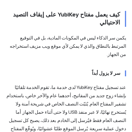
كيف يعمل مفتاح YubiKey على إيقاف التصيد
الاحتيالي
يكمن سر الذكاء ليس في المكونات المادية، بل في التوقيع
المرتبط بالنطاق والذي لا يمكن لأي موقع ويب مزيف استخراجه
من الجهاز.
سر لا يزول أبداً
عند تسجيل مفتاح YubiKey لدى خدمة ما، تقوم الخدمة تلقائيًا
بإنشاء زوج جديد من المفاتيح، أحدهما عام والآخر خاص، باستخدام
تشفير المفتاح العام. يُثبّت النصف الخاص في شريحة آمنة ولا
يُستخرج نهائيًا، لا عبر منفذ USB ولا حتى أثناء حمل الجهاز. أما
النصف العام فقط فيُرسل إلى الخادم. بعد ذلك، يصبح كل تسجيل
دخول عملية سريعة: يُرسل الموقع طلبًا عشوائيًا، ويُوقّع المفتاح