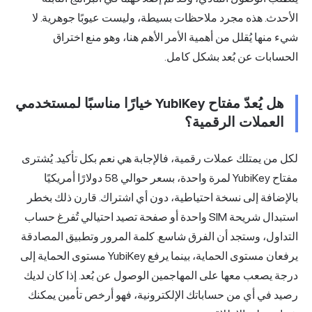
الأحدث. هذه مجرد ملاحظات بسيطة، وليست عيوبًا جوهرية. لا
شيء منها يُقلل من أهمية الأمر الأهم هنا، وهو منع اختراق
الحسابات عن بُعد بشكل كامل.
هل يُعدّ مفتاح YubiKey خيارًا مناسبًا لمستخدمي
العملات الرقمية؟
لكل من يمتلك عملات رقمية، فالإجابة هي نعم بكل تأكيد. يُشترى
مفتاح YubiKey لمرة واحدة، بسعر حوالي 58 دولارًا أمريكيًا
بالإضافة إلى نسخة احتياطية، دون أي اشتراك. قارن ذلك بخطر
استبدال شريحة SIM واحدة أو صفحة تصيد احتيالي تُفرغ حساب
التداول، وستجد أن الفرق شاسع. كلمة المرور وتطبيق المصادقة
يرفعان مستوى الحماية، بينما يرفع YubiKey مستوى الحماية إلى
درجة يصعب معها على المهاجمين الوصول عن بُعد. إذا كان لديك
رصيد في أي من حساباتك الإلكترونية، فهو أرخص تأمين يمكنك