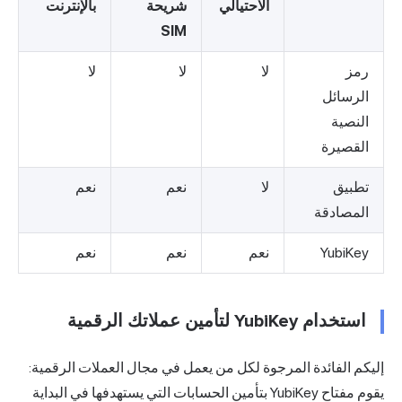
الاحتيالي
شريحة
بالإنترنت
SIM
رمز
لا
لا
لا
الرسائل
النصية
القصيرة
تطبيق
لا
نعم
نعم
المصادقة
YubiKey
نعم
نعم
نعم
استخدام YubiKey لتأمين عملاتك الرقمية
إليكم الفائدة المرجوة لكل من يعمل في مجال العملات الرقمية:
يقوم مفتاح YubiKey بتأمين الحسابات التي يستهدفها في البداية