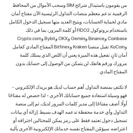
من يقومون باستبدال شرائح SIM وسحب الأموال من المحافظ
الرقمية. تدعم معظم منصات التداول الرئيسية الآن مفتاح أمان
مادي لحماية الحسابات، ويتيح العديد منها تسجيل الدخول الكامل
باستخدام بروتوكول FIDO2 أو كلمة المرور، بما في ذلك
Coinbase
وBinance وGemini وOKX وBybit وCrypto.com
وKuCoin. تقبل منصتا Kraken وBitfinex المفتاح المادي كعامل
أمان ثانٍ. تفعيل هذه الميزة يعني أن اللص الذي يمتلك كلمة
مرورك ورقم هاتفك لن يتمكن من الوصول إلى حسابك بدون
المفتاح المادي.
لا تكتفِ بمنصة التداول. أهم حساب لديك هو بريدك الإلكتروني -
فهو وسيلة استعادة جميع حساباتك الأخرى - لذا خصص له مفتاحًا
أولًا. أضف مفتاحًا إلى مدير كلمات المرور لديك، ثم إلى منصة
التداول وأي خدمة محفظة تدعمه. الهدف بسيط: إزالة أي بيانات
تسجيل دخول تعتمد فقط على رمز يمكن للمحتالين اختراقه أو
اعتراضه. سيؤمّن المفتاح نفسه خدماتك الإلكترونية الأخرى بآلية