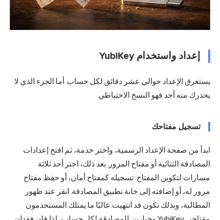
إعداد واستخدام YubiKey
يستغرق الإعداد حوالي عشر دقائق لكل حساب. أما الجزء الذي لا
يحذرك منه أحد فهو النسخ الاحتياطي.
تسجيل مفتاحك
ابدأ من صفحة الإعداد الرسمية، واختر خدمة، ثم افتح إعدادات
المصادقة الثنائية أو مفتاح المرور. بعد ذلك، اختر أحد ثلاثة
مسارات لتكوين المفتاح: تسجيله كمفتاح أمان، أو حفظ مفتاح
مرور له، أو إضافته إلى خانة تطبيق المصادقة. انقر عند ظهور
المطالبة، وبذلك تكون قد انتهيت. غالبًا ما يمتلك المستخدمون
مفتاحي YubiKey وخيارين للمصادقة لكل حساب، لذا فإن فقدان