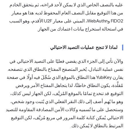
عليه بالنصف الخاص الذي لا يمكن لأحد قراءته، ثم يتحقق الخادم
من هذا التوقيع مقابل النصف العام المحفوظ لديه. هذا هو معيار
FIDO2 وWebAuthn، المبني على معيار U2F الأقدم، وهو السبب
في استحالة استخراج بيانات اعتمادك من الجهاز.
لماذا لا تنجح عمليات التصيد الاحتيالي
والآن نأتي إلى الجزء الذي يقضي فعليًا على التصيد الاحتيالي. في
نفس عملية التبادل، يُخبر المتصفح المفتاحَ بالنطاق الذي تتصفحه.
يقارن YubiKey هذا النطاق بالموقع الذي سُجِّلَ فيه أولًا. في صفحة
مُقلَّدة، يكون النطاق خاطئًا، لذا يتجاهل المفتاح الأمر ويرفض
التوقيع. قد تنخدع تمامًا بالموقع المُزيَّف، لكن الجهاز ليس كذلك،
وهو ما يُهم. أضف إلى ذلك النقر الفعلي الذي يُثبت وجود شخص،
وستحصل على ما تُسميه وكالات الأمن المصادقة المقاومة للتصيد
الاحتيالي. يُمكن كتابة كلمة المرور في مربع مُزيَّف، لكن التوقيع
المرتبط بالنطاق لا يُمكن ذلك.