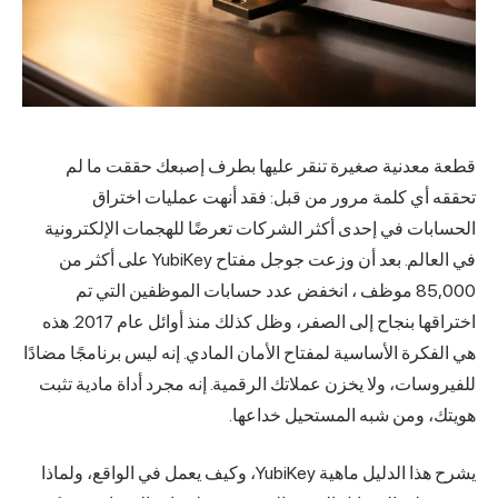
قطعة معدنية صغيرة تنقر عليها بطرف إصبعك حققت ما لم
تحققه أي كلمة مرور من قبل: فقد أنهت عمليات اختراق
الحسابات في إحدى أكثر الشركات تعرضًا للهجمات الإلكترونية
في العالم. بعد أن وزعت جوجل مفتاح YubiKey على
أكثر من
85,000 موظف
، انخفض عدد حسابات الموظفين التي تم
اختراقها بنجاح إلى الصفر، وظل كذلك منذ أوائل عام 2017. هذه
هي الفكرة الأساسية لمفتاح الأمان المادي. إنه ليس برنامجًا مضادًا
للفيروسات، ولا يخزن عملاتك الرقمية. إنه مجرد أداة مادية تثبت
هويتك، ومن شبه المستحيل خداعها.
يشرح هذا الدليل ماهية YubiKey، وكيف يعمل في الواقع، ولماذا