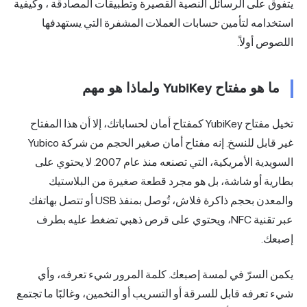
يتفوق على الرسائل النصية القصيرة وتطبيقات
المصادقة
، وكيفية
استخدامه لتأمين حسابات العملات المشفرة التي يستهدفها
اللصوص أولاً.
ما هو مفتاح YubiKey ولماذا هو مهم
تخيل مفتاح YubiKey كمفتاح أمان لحساباتك، إلا أن هذا المفتاح
غير قابل للنسخ. إنه مفتاح أمان صغير الحجم من شركة Yubico
السويدية الأمريكية، التي تصنعه منذ عام 2007. لا يحتوي على
بطارية أو شاشة، بل هو مجرد قطعة صغيرة من البلاستيك
والمعدن بحجم ذاكرة فلاش، تُوصل بمنفذ USB أو تتصل بهاتفك
عبر تقنية NFC، ويحتوي على قرص ذهبي تضغط عليه بطرف
إصبعك.
يكمن السرّ في لمسة إصبعك. كلمة المرور شيء تعرفه، وأي
شيء تعرفه قابل للسرقة أو التسريب أو التخمين، وغالبًا ما تجتمع