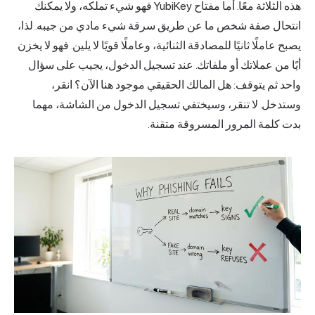
هذه الثلاثة معًا. أما مفتاح YubiKey فهو شيء تملكه، ولا يمكنك
انتحال صفة شخص ما عن طريق سرقة شيء مادي من جيبه. لذا،
يصبح عاملًا ثانيًا للمصادقة الثنائية، وعاملًا قويًا لا يلين. فهو لا يخزن
أيًا من عملاتك أو ملفاتك. عند تسجيل الدخول، يجيب على سؤال
واحد ثم يتوقف: هل المالك الحقيقي موجود هنا الآن؟ انقر،
وستدخل. لا تنقر، وسيختفي تسجيل الدخول من الشاشة، مهما
بدت كلمة المرور المسروقة متقنة.