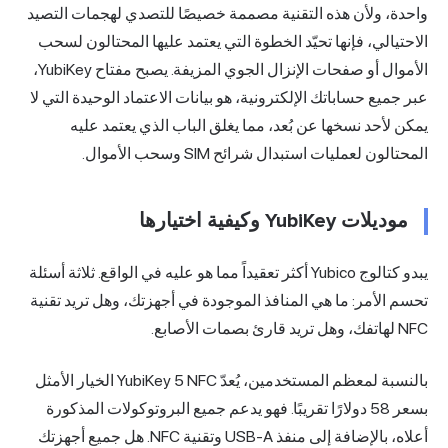
واحدة، ولأن هذه التقنية مصممة خصيصًا للتصدي لهجمات التصيد
الاحتيالي، فإنها تحيّد الخطوة التي يعتمد عليها المحتالون لسحب
الأموال أو صفحات الإنزال الجوي المزيفة. يصبح مفتاح YubiKey،
عبر جميع حساباتك الإلكترونية، هو بيانات الاعتماد الوحيدة التي لا
يمكن لأحد نسخها عن بُعد، مما يغلق الباب الذي يعتمد عليه
المحتالون لعمليات استبدال شرائح SIM وسحب الأموال.
موديلات YubiKey وكيفية اختيارها
يبدو كتالوج Yubico أكثر تعقيداً مما هو عليه في الواقع. ثلاثة أسئلة
تحسم الأمر: ما هي المنافذ الموجودة في أجهزتك، وهل تريد تقنية
NFC لهاتفك، وهل تريد قارئ بصمات الأصابع.
بالنسبة لمعظم المستخدمين، يُعدّ
YubiKey 5 NFC
الخيار الأمثل
بسعر 58 دولارًا تقريبًا. فهو يدعم جميع البروتوكولات المذكورة
أعلاه، بالإضافة إلى منفذ USB-A وتقنية NFC. هل جميع أجهزتك