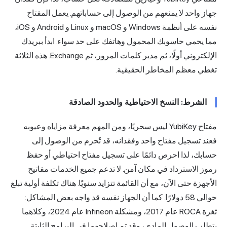
جهاز واحد لا يمنعهم من الوصول إلى حساباتهم. يعمل المفتاح
نفسه على أنظمة Windows و macOS و Linux و Android و iOS،
مما يحمي حاسوبك المحمول وهاتفك على حد سواء. ابدأ ببريدك
الإلكتروني أولًا، ثم مدير كلمات المرور، ثم Exchange. هذه الثلاثة
تغطي معظم المخاطر الحقيقية.
الشرط: النسخ الاحتياطية والحدود الصادقة
مفتاح YubiKey ليس سحريًا، ومن المهم معرفة مزاياه وعيوبه.
فعند تسجيل مفتاح واحد وفقدانه، قد تُحرم من الوصول إلى
حسابك، لذا احرص دائمًا على تسجيل مفتاح احتياطي أو حفظ
رموز الاسترداد في مكان آمن. لا تدعم جميع الخدمات مفاتيح
الأجهزة حتى الآن، مع أن القائمة تتزايد سنويًا. هناك تكلفة أولية تبلغ
حوالي 58 دولارًا. كما أن الجهاز نفسه قد واجه بعض المشاكل:
ثغرة ROCA عام 2017، ومشكلة Infineon عام 2024، وكلاهما
يتطلب الوصول المادي، وقد تم إصلاحهما في البرامج الثابتة