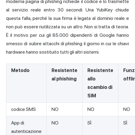
moderna pagina di phishing richiede il codice e lo trasmette
al servizio reale entro 30 secondi. Una YubiKey chiude
questa falla, perché la sua firma è legata al dominio reale e
non può essere riutilizzata su un altro. Non si tratta di teoria.
È il motivo per cui gli 85.000 dipendenti di Google hanno
smesso di subire attacchi di phishing il giorno in cui le chiavi
hardware hanno sostituito tutti gli altri sistemi.
Metodo
Resistente
Resistente
Funz
al phishing
allo
offli
scambio di
SIM
codice SMS
NO
NO
NO
App di
NO
SÌ
SÌ
autenticazione