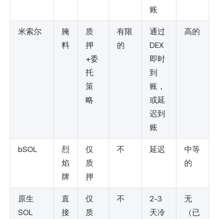
账
米索尔
腌
质
有限
通过
高的
料
押
的
DEX
+委
即时
托
到
策
账，
略
或延
迟到
账
bSOL
烈
仅
不
延迟
中等
焰
质
的
牌
押
原生
直
仅
不
2-3
无
SOL
接
质
天冷
（已