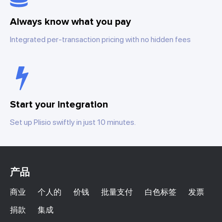
Always know what you pay
Integrated per-transaction pricing with no hidden fees
Start your integration
Set up Plisio swiftly in just 10 minutes.
产品
商业
个人的
价钱
批量支付
白色标签
发票
捐款
集成