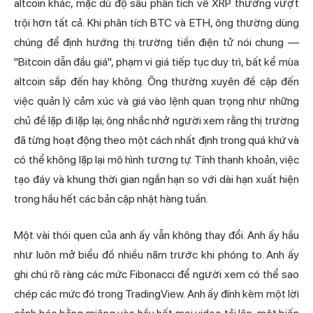
altcoin khác, mặc dù độ sâu phân tích về XRP thường vượt
trội hơn tất cả. Khi phân tích BTC và ETH, ông thường dùng
chúng để định hướng thị trường tiền điện tử nói chung —
"Bitcoin dẫn đầu giá", phạm vi giá tiếp tục duy trì, bất kể
mùa
altcoin
sắp đến hay không. Ông thường xuyên đề cập đến
việc quản lý cảm xúc và giá vào lệnh quan trọng như những
chủ đề lặp đi lặp lại; ông nhắc nhở người xem rằng thị trường
đã từng hoạt động theo một cách nhất định trong quá khứ và
có thể không lặp lại mô hình tương tự. Tính thanh khoản, việc
tạo đáy và khung thời gian ngắn hạn so với dài hạn xuất hiện
trong hầu hết các bản cập nhật hàng tuần.
Một vài thói quen của anh ấy vẫn không thay đổi. Anh ấy hầu
như luôn mở biểu đồ nhiều năm trước khi phóng to. Anh ấy
ghi chú rõ ràng các mức Fibonacci để người xem có thể sao
chép các mức đó trong TradingView. Anh ấy đính kèm một lời