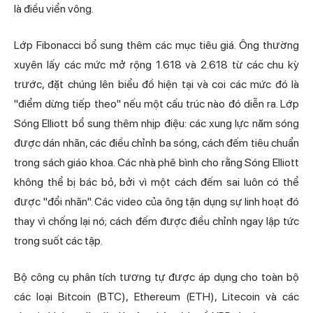
là điều viển vông.
Lớp Fibonacci bổ sung thêm các mục tiêu giá. Ông thường
xuyên lấy các mức mở rộng 1.618 và 2.618 từ các chu kỳ
trước, đặt chúng lên biểu đồ hiện tại và coi các mức đó là
"điểm dừng tiếp theo" nếu một cấu trúc nào đó diễn ra. Lớp
Sóng Elliott bổ sung thêm nhịp điệu: các xung lực năm sóng
được dán nhãn, các điều chỉnh ba sóng, cách đếm tiêu chuẩn
trong sách giáo khoa. Các nhà phê bình cho rằng Sóng Elliott
không thể bị bác bỏ, bởi vì một cách đếm sai luôn có thể
được "đổi nhãn". Các video của ông tận dụng sự linh hoạt đó
thay vì chống lại nó; cách đếm được điều chỉnh ngay lập tức
trong suốt các tập.
Bộ công cụ phân tích tương tự được áp dụng cho toàn bộ
các loại Bitcoin (BTC), Ethereum (ETH), Litecoin và các