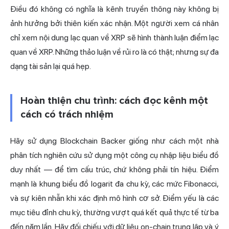
Điều đó không có nghĩa là kênh truyền thông này không bị
ảnh hưởng bởi thiên kiến xác nhận. Một người xem cá nhân
chỉ xem nội dung lạc quan về XRP sẽ hình thành luận điểm lạc
quan về XRP. Những thảo luận về rủi ro là có thật; nhưng sự đa
dạng tài sản lại quá hẹp.
Hoàn thiện chu trình: cách đọc kênh một
cách có trách nhiệm
Hãy sử dụng Blockchain Backer giống như cách một nhà
phân tích nghiên cứu sử dụng một công cụ nhập liệu biểu đồ
duy nhất — để tìm cấu trúc, chứ không phải tín hiệu. Điểm
mạnh là khung biểu đồ logarit đa chu kỳ, các mức Fibonacci,
và sự kiên nhẫn khi xác định mô hình cơ sở. Điểm yếu là các
mục tiêu đỉnh chu kỳ, thường vượt quá kết quả thực tế từ ba
đến năm lần. Hãy đối chiếu với dữ liệu on-chain trung lập và ý