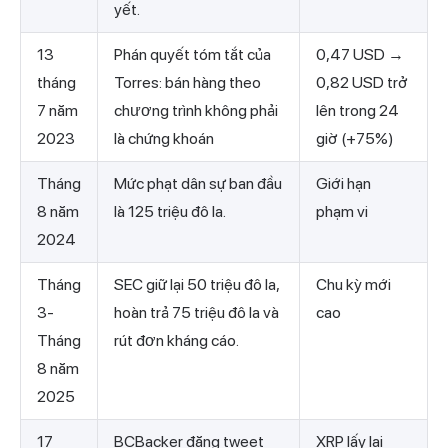
yết.
13
Phán quyết tóm tắt của
0,47 USD →
tháng
Torres: bán hàng theo
0,82 USD trở
7 năm
chương trình không phải
lên trong 24
2023
là chứng khoán
giờ (+75%)
Tháng
Mức phạt dân sự ban đầu
Giới hạn
8 năm
là 125 triệu đô la.
phạm vi
2024
Tháng
SEC giữ lại 50 triệu đô la,
Chu kỳ mới
3-
hoàn trả 75 triệu đô la và
cao
Tháng
rút đơn kháng cáo.
8 năm
2025
17
BCBacker đăng tweet
XRP lấy lại