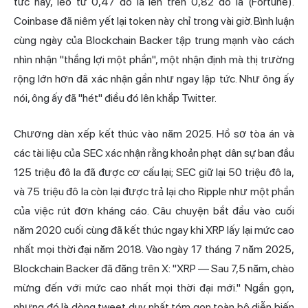
tức này, leo từ 0,47 đô la lên trên 0,82 đô la (Fortune).
Coinbase đã niêm yết lại token này chỉ trong vài giờ. Bình luận
cùng ngày của Blockchain Backer tập trung mạnh vào cách
nhìn nhận "thắng lợi một phần", một nhận định mà thị trường
rộng lớn hơn đã xác nhận gần như ngay lập tức. Như ông ấy
nói, ông ấy đã "hét" điều đó lên khắp Twitter.
Chương dàn xếp kết thúc vào năm 2025. Hồ sơ tòa án và
các tài liệu của SEC xác nhận rằng khoản phạt dân sự ban đầu
125 triệu đô la đã được cơ cấu lại; SEC giữ lại 50 triệu đô la,
và 75 triệu đô la còn lại được trả lại cho Ripple như một phần
của việc rút đơn kháng cáo. Câu chuyện bắt đầu vào cuối
năm 2020 cuối cùng đã kết thúc ngay khi XRP lấy lại mức cao
nhất mọi thời đại năm 2018. Vào ngày 17 tháng 7 năm 2025,
Blockchain Backer đã đăng trên X: "XRP — Sau 7,5 năm, chào
mừng đến với mức cao nhất mọi thời đại mới." Ngắn gọn,
nhưng đó là dòng tweet duy nhất tóm gọn toàn bộ diễn biến