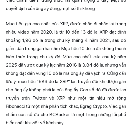
Việc chấm điểm trung thực rất quan trọng ở đây. Một số
quyết định của ông ấy đúng, một số thì không.
Mục tiêu giá cao nhất của XRP, được nhắc đi nhắc lại trong
nhiều video năm 2020, là từ 10 đến 13 đô la. XRP đạt đỉnh
khoảng 1,96 đô la trong chu kỳ tháng 4 năm 2021, sau đó
giảm dần trong gần hai năm. Mục tiêu 10 đô la đã không thành
hiện thực trong chu kỳ đó. Mức cao nhất của chu kỳ năm
2025 đã vượt qua kỷ lục năm 2018 là 3,84 đô la, nhưng vẫn
không đạt đến vùng 10 đô la mà ông ấy đã vạch ra. Cũng cần
lưu ý: mục tiêu "589 đô la XRP" lan truyền đôi khi được gán
cho ông ấy không phải là của ông ấy. Con số đó đã được lan
truyền trên Twitter về XRP như một tín hiệu mở rộng
Fibonacci từ một nhà phân tích khác, Egrag Crypto. Việc gán
nhầm con số đó cho BCBacker là một trong những lỗi phổ
biến nhất khi viết về kênh này.