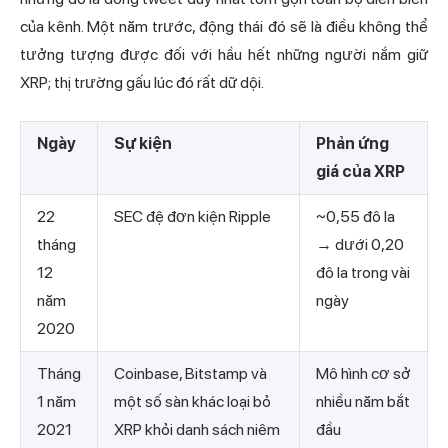
của kênh. Một năm trước, động thái đó sẽ là điều không thể
tưởng tượng được đối với hầu hết những người nắm giữ
XRP; thị trường gấu lúc đó rất dữ dội.
Ngày
Sự kiện
Phản ứng
giá của XRP
22
SEC đệ đơn kiện Ripple
~0,55 đô la
tháng
→ dưới 0,20
12
đô la trong vài
năm
ngày
2020
Tháng
Coinbase, Bitstamp và
Mô hình cơ sở
1 năm
một số sàn khác loại bỏ
nhiều năm bắt
2021
XRP khỏi danh sách niêm
đầu