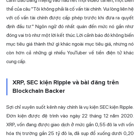
cảnh báo bằng miệng vào hầu hết mọi video tải lên, một biến
thể của câu "Tôi không phải là cố vấn tài chính. Vui lòng liên hệ
với cố vấn tài chính được cấp phép trước khi đưa ra quyết
định đầu tư." Ngôn ngữ đó nhất quán đến mức nó gần như
đóng vai trò như một lời kết thúc. Lời cảnh báo đó không biến
mục tiêu giá thành thứ gì khác ngoài mục tiêu giá, nhưng nó
còn hơn cả những gì nhiều YouTuber về tiền điện tử khác
cung cấp.
XRP, SEC kiện Ripple và bài đăng trên
Blockchain Backer
Sợi chỉ xuyên suốt kênh này chính là vụ kiện SEC kiện Ripple.
Đơn kiện được đệ trình vào ngày 22 tháng 12 năm 2020.
XRP, vốn đang được giao dịch ở mức gần 0,55 đô la với vốn
hóa thị trường gần 25 tỷ đô la, đã sụp đổ xuống dưới 0,20