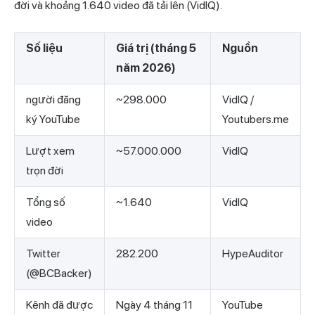
đời và khoảng 1.640 video đã tải lên (VidIQ).
Số liệu
Giá trị (tháng 5
Nguồn
năm 2026)
người đăng
~298.000
VidIQ /
ký YouTube
Youtubers.me
Lượt xem
~57.000.000
VidIQ
trọn đời
Tổng số
~1.640
VidIQ
video
Twitter
282.200
HypeAuditor
(@BCBacker)
Kênh đã được
Ngày 4 tháng 11
YouTube