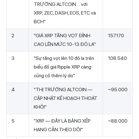
TRƯỜNG ALTCOIN … với
XRP, ZEC, DASH, EOS, ETC và
BCH"
2
"GIÁ XRP TĂNG VỌT ĐỈNH
157.170
CAO LÊN MỨC 10-13 ĐÔ LA"
3
"Sự tăng vọt lên 10 đô la trên
108.540
biểu đồ giá Ripple XRP càng
củng cố thêm lý do"
4
"THỊ TRƯỜNG ALTCOIN —
~95.000
CẬP NHẬT KẾ HOẠCH THOÁT
KHỎI"
5
"XRP — ĐÂY LÀ BẢNG XẾP
~88.000
HẠNG CẦN THEO DÕI"