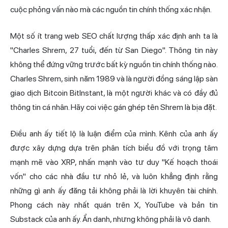
cuộc phỏng vấn nào mà các nguồn tin chính thống xác nhận.
Một số ít trang web SEO chất lượng thấp xác định anh ta là
"Charles Shrem, 27 tuổi, đến từ San Diego". Thông tin này
không thể đứng vững trước bất kỳ nguồn tin chính thống nào.
Charles Shrem, sinh năm 1989 và là người đồng sáng lập sàn
giao dịch Bitcoin BitInstant, là một người khác và có đầy đủ
thông tin cá nhân. Hãy coi việc gán ghép tên Shrem là bịa đặt.
Điều anh ấy tiết lộ là luận điểm của mình. Kênh của anh ấy
được xây dựng dựa trên phân tích biểu đồ với trọng tâm
mạnh mẽ vào XRP, nhấn mạnh vào tư duy "Kế hoạch thoái
vốn" cho các nhà đầu tư nhỏ lẻ, và luôn khẳng định rằng
những gì anh ấy đăng tải không phải là lời khuyên tài chính.
Phong cách này nhất quán trên X, YouTube và bản tin
Substack của anh ấy. Ẩn danh, nhưng không phải là vô danh.