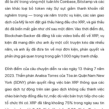
đô la chỉ trong vòng một tuần khi Coinbase, Bitstamp và các
sàn khác loại bỏ token này. Sự sụt giảm thanh khoản rất
nghiêm trọng — trong vài năm trước vụ kiện, các sàn giao
dịch của Mỹ là nơi đặt giá thầu hàng đầu cho XRP, và giá thầu
đó đã biến mất gần như chỉ sau một đêm. Vào thời điểm đó,
Blockchain Backer đã đăng tải các video biểu đồ về XRP; vụ
kiện đã mang đến cho anh ấy một cốt truyện kéo dài nhiều
năm, và anh ấy đã đưa tin về mọi đơn kiện, phán quyết và
phản ứng giá quan trọng trong gần 1.000 ngày tranh chấp.
Đỉnh điểm của câu chuyện diễn ra vào ngày 13 tháng 7 năm
2023. Thẩm phán Analisa Torres của Tòa án Quận Nam New
York (SDNY) phán quyết rằng việc bán XRP thông qua các
giao dịch tự động trên sàn giao dịch không cấu thành việc
chào bán hợp đồng đầu tư, mặc dù việc bán trực tiếp cho các
tổ chức thì có. XRP đã tăng khoảng 75% trong ngày sau tin