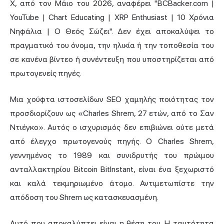
X, από τον Μάιο του 2026, αναφέρει "BCBacker.com |
YouTube | Chart Educating | XRP Enthusiast | 10 Χρόνια
Νηφάλια | Ο Θεός Σώζει". Δεν έχει αποκαλύψει το
πραγματικό του όνομα, την ηλικία ή την τοποθεσία του
σε κανένα βίντεο ή συνέντευξη που υποστηρίζεται από
πρωτογενείς πηγές.
Μια χούφτα ιστοσελίδων SEO χαμηλής ποιότητας τον
προσδιορίζουν ως «Charles Shrem, 27 ετών, από το Σαν
Ντιέγκο». Αυτός ο ισχυρισμός δεν επιβιώνει ούτε μετά
από έλεγχο πρωτογενούς πηγής. Ο Charles Shrem,
γεννημένος το 1989 και συνιδρυτής του πρώιμου
ανταλλακτηρίου Bitcoin BitInstant, είναι ένα ξεχωριστό
και καλά τεκμηριωμένο άτομο. Αντιμετωπίστε την
απόδοση του Shrem ως κατασκευασμένη.
Αυτό που αποκαλύπτει είναι η θέση του. Η ταυτότητα