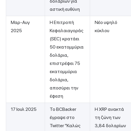
δολαρίων για
αστική ευθύνη
Μαρ-Αυγ
Η Επιτροπή
Νέο υψηλό
2025
Κεφαλαιαγοράς
κύκλου
(SEC) κρατάει
50 εκατομμύρια
δολάρια,
επιστρέφει 75
εκατομμύρια
δολάρια,
αποσύρει την
έφεση
17 Ιουλ 2025
Το BCBacker
Η XRP ανακτά
έγραψε στο
τη ζώνη των
Twitter "Καλώς
3,84 δολαρίων