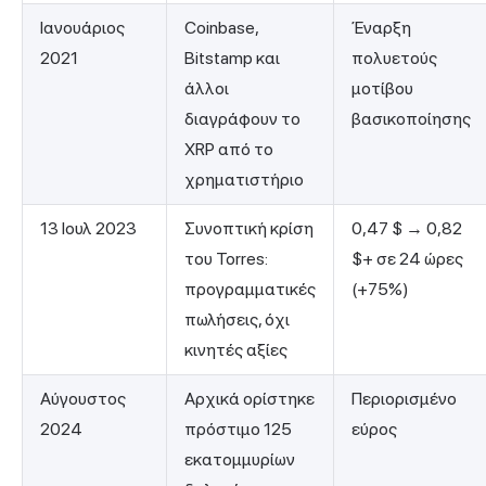
Ιανουάριος
Coinbase,
Έναρξη
2021
Bitstamp και
πολυετούς
άλλοι
μοτίβου
διαγράφουν το
βασικοποίησης
XRP από το
χρηματιστήριο
13 Ιουλ 2023
Συνοπτική κρίση
0,47 $ → 0,82
του Torres:
$+ σε 24 ώρες
προγραμματικές
(+75%)
πωλήσεις, όχι
κινητές αξίες
Αύγουστος
Αρχικά ορίστηκε
Περιορισμένο
2024
πρόστιμο 125
εύρος
εκατομμυρίων