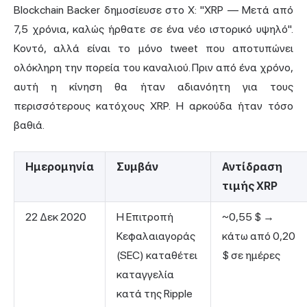
Blockchain Backer δημοσίευσε στο X: "XRP — Μετά από
7,5 χρόνια, καλώς ήρθατε σε ένα νέο ιστορικό υψηλό".
Κοντό, αλλά είναι το μόνο tweet που αποτυπώνει
ολόκληρη την πορεία του καναλιού. Πριν από ένα χρόνο,
αυτή η κίνηση θα ήταν αδιανόητη για τους
περισσότερους κατόχους XRP. Η αρκούδα ήταν τόσο
βαθιά.
Ημερομηνία
Συμβάν
Αντίδραση
τιμής XRP
22 Δεκ 2020
Η Επιτροπή
~0,55 $ →
Κεφαλαιαγοράς
κάτω από 0,20
(SEC) καταθέτει
$ σε ημέρες
καταγγελία
κατά της Ripple