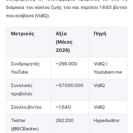
διάρκεια του κύκλου ζωής του και περίπου 1.640 βίντεο
που ανέβασε (VidIQ).
Μετρικός
Αξία
Πηγή
(Μάιος
2026)
Συνδρομητές
~298.000
VidIQ /
YouTube
Youtubers.me
Συνολικές
~57.000.000
VidIQ
προβολές
Σύνολο βίντεο
~1.640
VidIQ
Twitter
282.200
HypeAuditor
(@BCBacker)