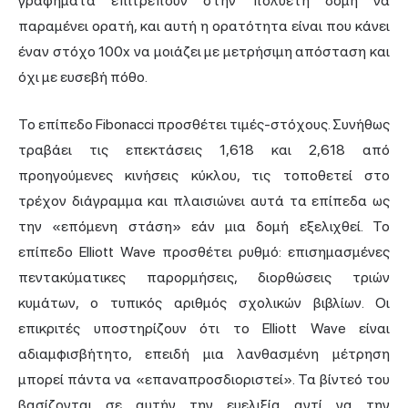
γραφήματα επιτρέπουν στην πολυετή δομή να
παραμένει ορατή, και αυτή η ορατότητα είναι που κάνει
έναν στόχο 100x να μοιάζει με μετρήσιμη απόσταση και
όχι με ευσεβή πόθο.
Το επίπεδο Fibonacci προσθέτει τιμές-στόχους. Συνήθως
τραβάει τις επεκτάσεις 1,618 και 2,618 από
προηγούμενες κινήσεις κύκλου, τις τοποθετεί στο
τρέχον διάγραμμα και πλαισιώνει αυτά τα επίπεδα ως
την «επόμενη στάση» εάν μια δομή εξελιχθεί. Το
επίπεδο Elliott Wave προσθέτει ρυθμό: επισημασμένες
πεντακύματικες παρορμήσεις, διορθώσεις τριών
κυμάτων, ο τυπικός αριθμός σχολικών βιβλίων. Οι
επικριτές υποστηρίζουν ότι το Elliott Wave είναι
αδιαμφισβήτητο, επειδή μια λανθασμένη μέτρηση
μπορεί πάντα να «επαναπροσδιοριστεί». Τα βίντεό του
βασίζονται σε αυτήν την ευελιξία αντί να την