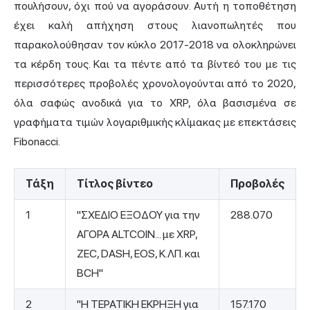
πουλήσουν, όχι πού να αγοράσουν. Αυτή η τοποθέτηση
έχει καλή απήχηση στους λιανοπωλητές που
παρακολούθησαν τον κύκλο 2017-2018 να ολοκληρώνει
τα κέρδη τους. Και τα πέντε από τα βίντεό του με τις
περισσότερες προβολές χρονολογούνται από το 2020,
όλα σαφώς ανοδικά για το XRP, όλα βασισμένα σε
γραφήματα τιμών λογαριθμικής κλίμακας με επεκτάσεις
Fibonacci.
Τάξη
Τίτλος βίντεο
Προβολές
1
"ΣΧΕΔΙΟ ΕΞΟΔΟΥ για την
288.070
ΑΓΟΡΑ ALTCOIN... με XRP,
ZEC, DASH, EOS, Κ.ΛΠ. και
BCH"
2
"Η ΤΕΡΑΤΙΚΗ ΕΚΡΗΞΗ για
157.170