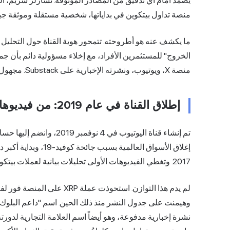
منصة تداول بيتكوين في بداياتها، شخصية مستقلة وموثقة جيدً
الخروج" للمستثمرين الأفراد، مع إخلاء مسؤولية دائم بأن جمي
منصة X، ويوتيوب، ونشرته الإخبارية على Substack. مجهول الهوية، لكنه ليس بلا ملامح.
إطلاق القناة في عام 2019: من فيديوهات XRP إلى التوسع
إغلاق الأسواق العالمي
2017. وتغطي الفيديوهات الأولى تحليلات بيانية لعملات بيتكوين وإيثيريوم ولايتكوين وXRP بنسب متساوية تقريبًا.