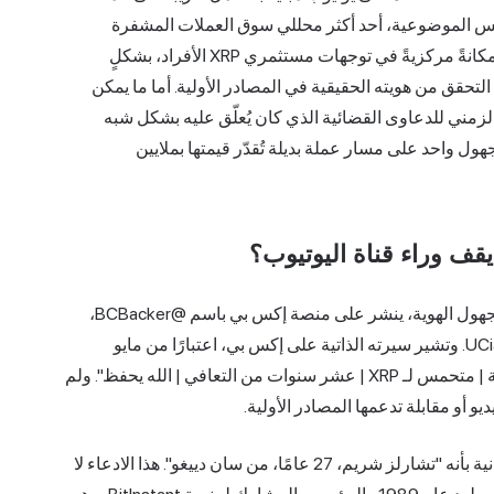
قاييس الموضوعية، أحد أكثر محللي سوق العملات المشفرة
المستقلين مشاهدةً في دورة ما بعد عام 2020، وتتبوأ قناته مكانةً مركزيةً في توجهات مستثمري XRP الأفراد، بشكلٍ
لتحقق من هويته الحقيقية في المصادر الأولية. أما ما يمكن
لزمني للدعاوى القضائية الذي كان يُعلّق عليه بشكل شبه
ل واحد على مسار عملة بديلة تُقدّر قيمتها بملايين
يقف وراء قناة اليوتيوب؟
"ذا بلوك تشين باكر" هو الاسم التجاري لمحلل رسوم بيانية مجهول الهوية، ينشر على منصة إكس بي باسم @BCBacker،
ويدير قناة على يوتيوب باسم UCia6oYbLKo8fLOguATpACmA. وتشير سيرته الذاتية على إكس بي، اعتبارًا من مايو
2026، إلى: "BCBacker.com | يوتيوب | تعليم الرسوم البيانية | متحمس لـ XRP | عشر سنوات من التعافي | الله يحفظ". ولم
أو مقابلة تدعمها المصادر الأولية.
تُعرّفه بعض مواقع تحسين محركات البحث ذات الجودة المتدنية بأنه "تشارلز شريم، 27 عامًا، من سان دييغو". هذا الادعاء لا