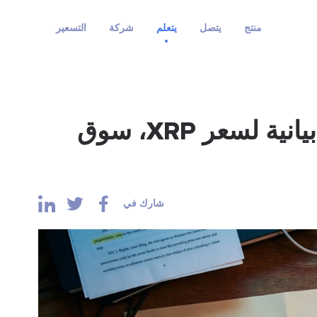
منتج
يتصل
يتعلم
شركة
التسعير
داعم البلوك تشين: رسوم بيانية لسعر XRP، سوق
شارك في