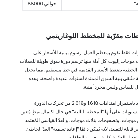
حوالي 88000
طات مقرّبة للمخطط اللوغاريتمي
دوات فقط تقوم بمعظم العمل: رسوم بيانية للأسعار على
 موجات إليوت. كل أداة منها ترسم دورة سوق طويلة للعملات
ة الخطية تضغط الأسعار القديمة في خط مستقيم، مما يجعل
تمية فتُبقي بنية السوق الممتدة لسنوات عديدة واضحة، وهذه
يُضيف مُحلل فيبوناتشي مستوياتٍ مُستهدفة للسعر. فهو يُحدد باستمرار امتدادات 1.618 و2.618 من تحركات الدورة
مستويات على أنها "المحطة التالية" في حال اكتمال نمطٍ مُعين.
 موجات، وتصحيحات بثلاث موجات، والعدّ القياسي المُعتمد
ابلة للتفنيد، لأنه يُمكن دائمًا "إعادة تسمية" العدّ الخاطئ.
 تعديل العدّ بشكلٍ فوري بين الحلقات.