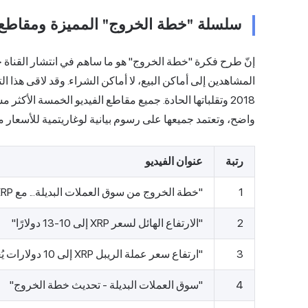
سلسلة "خطة الخروج" المميزة ومقاطع ا
واضح، وتعتمد جميعها على رسوم بيانية لوغاريتمية للأسعار م
رتبة
عنوان الفيديو
1
"خطة الخروج من سوق العملات البديلة... مع XRP وZEC وDASH وEOS وETC وBCH"
2
"الارتفاع الهائل لسعر XRP إلى 10-13 دولارًا"
3
"ارتفاع سعر عملة الريبل XRP إلى 10 دولارات يُعزز الحجة"
4
"سوق العملات البديلة - تحديث خطة الخروج"