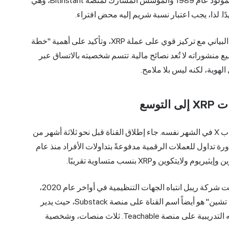
يصمد أمام أي تدقيق من المصادر الموثوقة. تشارلز شريم، المولود عام 1989 والمؤسس المشارك لمنصة BitInstant، وهي
ا. لذا، يجب اعتبار نسبة شريم إليه محض افتراء.
ما يكشف عنه هو أطروحته. تتمحور هوية القناة حول التحليل البياني مع تركيز قوي على عملة XRP، وتأكيد على أهمية "خطة
ع منشوراته لا تُعد نصائح مالية. تتسم شخصيته بالاتساق عبر
تم إنشاء قناة اليوتيوب في 4 نوفمبر 2019، وانضم إليها حساب X في الشهر نفسه. جاء إطلاق القناة قبل نحو ثلاثة أشهر من
ة بسبب جائحة كوفيد-19، وبداية أكبر دورة تداول للعملات الرقمية مدفوعةً بتداولات الأفراد منذ عام
لم يدم هذا التوازن. استحوذت عملة XRP على المنصة فور لفت شركة ريبل انتباه الجهات التنظيمية في أواخر عام 2020،
وهيمنت على جدول النشر منذ ذلك الحين. اسم "داعم البلوك تشين" هو أيضاً اسم القناة على منصة Substack، حيث يدير
نشرة إخبارية مدفوعة، وهو أيضاً اسم العلامة التجارية لدورته التدريبية على منصة Teachable. ثلاث منصات، وشخصية