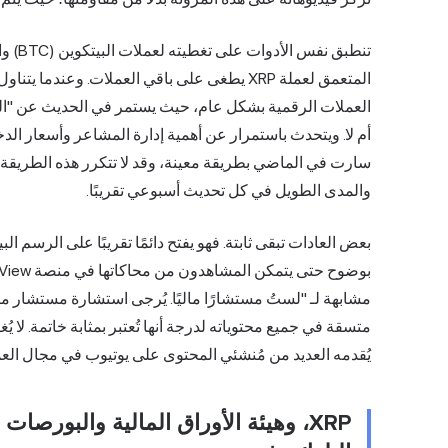
المتعمق لعملة XRP يطغى على باقي العملات. وعندم
العملات الرقمية بشكل عام، حيث يستمر في الحديث عن "البيت
أم لا. ويتحدث باستمرار عن أهمية إدارة المشاعر وأسعار ال
سارت في الماضي بطريقة معينة، وقد لا تتكرر هذه الطريقة. و
والمدى الطويل في كل تحديث أسبوعي تقريبًا.
بعض العادات تبقى ثابتة. فهو يفتح دائمًا تقريبًا على الرسم ا
مشابهة لـ "لستُ مستشارًا ماليًا. يُرجى استشارة مستشار م
متسقة في جميع محتوياته لدرجة أنها تُعتبر بمثابة خاتمة. لا ي
يُقدمه العديد من مُنشئي المحتوى على يوتيوب في مجال العم
XRP، وهيئة الأوراق المالية والبورص