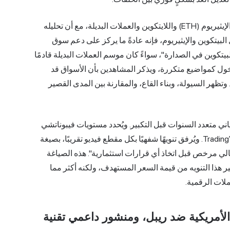
تنطبق نفس الأدوات على تغطيته لعملات البيتكوين (BTC) والإيثيريوم (ETH) واللايتكوين والعملات البديلة، مع أن تحليله
ا يتناول البيتكوين والإيثيريوم، فإنه عادةً ما يركز على دعم سوق
كوين في الصدارة"، سواءً كان موسم العملات البديلة قادمًا
دخول كمواضيع متكررة، ويذكر المشاهدين بأن الأسواق قد
تظهر السيولة، وبناء القاع، والمقارنة بين المدى القصير
لبياني متعدد السنوات قبل التكبير. ويُحدد مستويات فيبوناتشي
بوضوح حتى يتمكن المشاهدون من محاكاتها في منصة TradingView. ويُرفق تنويهًا شفهيًا بكل مقطع فيديو تقريبًا، بصيغة
الي مرخص قبل اتخاذ أي قرارات استثمارية". هذه الصياغة
ُغير هذا التنويه من قيمة السعر المستهدف، ولكنه أكثر مما
لات الرقمية.
ات الأمريكية ضد ريبل، ومنشور داعمي تقنية