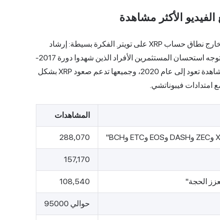
لفيديو الأكثر مشاهدة
إنّ طرح فكرة "خطة الخروج" هو ما ساهم في انتشار القناة خارج نطاق حساب XRP على تويتر. الفكرة بسيطة: إرشاد
المشاهدين إلى أماكن البيع، لا أماكن الشراء. وقد لاقى هذا التوجه استحسان المستثمرين الأفراد الذين شهدوا دورة 2017-
2018 وتقلباتها الحادة. جميع مقاطع الفيديو الخمسة الأكثر مشاهدة تعود إلى عام 2020، وجميعها تدعم صعود XRP بشكل
ع امتدادات فيبوناتشي.
المشاهدات
288,070
157,170
108,540
حوالي 95000