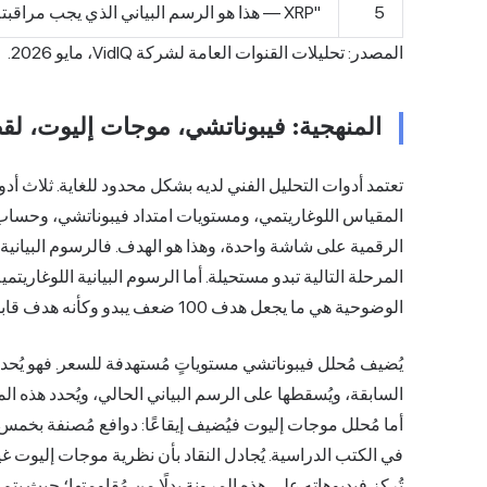
5
"XRP — هذا هو الرسم البياني الذي يجب مراقبته"
المصدر: تحليلات القنوات العامة لشركة VidIQ، مايو 2026.
المنهجية: فيبوناتشي، موجات إليوت، لق
تعتمد أدوات التحليل الفني لديه بشكل محدود للغاية. ثلاث أ
المقياس اللوغاريتمي، ومستويات امتداد فيبوناتشي، وحساب
الرقمية على شاشة واحدة، وهذا هو الهدف. فالرسوم البياني
المرحلة التالية تبدو مستحيلة. أما الرسوم البيانية اللوغاري
الوضوحية هي ما يجعل هدف 100 ضعف يبدو وكأنه هدف قابل للقياس وليس مجرد أمنية.
السابقة، ويُسقطها على
الرسم البياني
الحالي، ويُحدد هذه ال
أما مُحلل موجات إليوت فيُضيف إيقاعًا: دوافع مُصنفة بخمس
في الكتب الدراسية. يُجادل النقاد بأن نظرية موجات إليوت غير ق
تُركز فيديوهاته على هذه المرونة بدلًا من مُقاومتها؛ حيث يتم