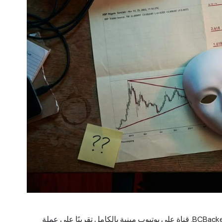
صورة رمزية كرتونية بنظارات شمسية. أربعة أحرف أولى، BCBacker. قناة على يوتيوب مبنية بالكامل تقريبًا على عملة