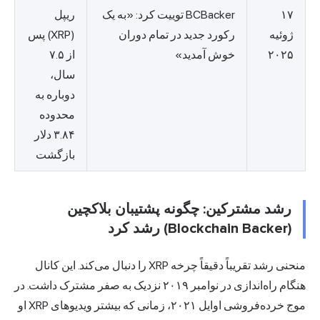
۱۷
BCBacker توییت کرد: «به یک
ریپل
ژوئیه
رکورد جدید در تمام دوران
(XRP) پس
۲۰۲۵
خوش آمدید»
از ۷.۵
سال،
دوباره به
محدوده
۳.۸۴ دلار
بازگشت
رشد مشترکین: چگونه پشتیبان بلاکچین
(Blockchain Backer) رشد کرد
منحنی رشد تقریباً دقیقاً چرخه XRP را دنبال می‌کند. این کانال
هنگام راه‌اندازی در نوامبر ۲۰۱۹ نزدیک به صفر مشترک داشت. در
موج خرده‌فروشی اوایل ۲۰۲۱، زمانی که بیشتر ویدیوهای XRP او