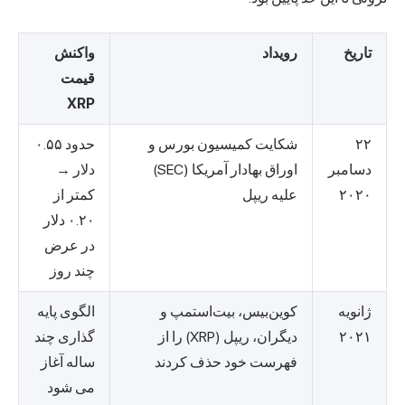
تاریخ
رویداد
واکنش
قیمت
XRP
۲۲
شکایت کمیسیون بورس و
حدود ۰.۵۵
دسامبر
اوراق بهادار آمریکا (SEC)
دلار →
۲۰۲۰
علیه ریپل
کمتر از
۰.۲۰ دلار
در عرض
چند روز
ژانویه
کوین‌بیس، بیت‌استمپ و
الگوی پایه
۲۰۲۱
دیگران، ریپل (XRP) را از
گذاری چند
فهرست خود حذف کردند
ساله آغاز
می شود