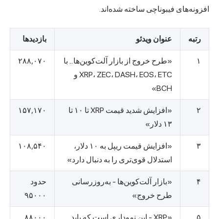
افزونه‌های فیبوناچی ساخته شده‌اند.
رتبه
عنوان ویدئو
بازدیدها
۱
«طرح خروج از بازار آلت‌کوین‌ها... با
۲۸۸,۰۷۰
XRP، ZEC، DASH، EOS، ETC و
BCH»
۲
«افزایش شدید قیمت XRP تا ۱۰ تا
۱۵۷,۱۷۰
۱۳ دلار»
۳
«افزایش قیمت ریپل به ۱۰ دلار،
۱۰۸,۵۴۰
استدلال قوی‌تری را به دنبال دارد»
۴
«بازار آلت‌کوین‌ها - به‌روزرسانی
حدود
طرح خروج»
۹۵۰۰۰
۵
«XRP - این نموداری است که باید
۸۸۰۰۰