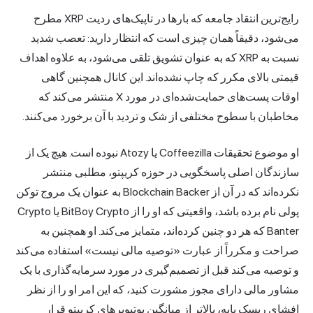
رایج‌ترین انتقاد جامعه که بارها در تاپیک‌های ردیت XRP مطرح
می‌شود، دقیقاً همان چیزی است که انتظار دارید: تعصب شدید
نسبت به XRP که به عنوان تشویق تلقی می‌شود، به علاوه اهداف
قیمتی بالای مکرر که چاپ نشده‌اند. این کانال همچنین گاهی
اوقات پست‌های حمایت‌شده‌ای در مورد X منتشر می‌کند که
مخاطبان با سطوح مختلفی از شک و تردید با آن برخورد می‌کنند.
او موضوع تحقیقات Coffeezilla یا Atozy نبوده است. هیچ یک از
سازندگان اصلی پاسخگویی در حوزه کریپتو، مطلبی منتشر
نکرده‌اند که در آن از Blockchain Backer به عنوان یک مروج توکن
پولی نام برده باشد، واقعیتی که او را از BitBoy Crypto یا Crypto
Banter که هر دو چنین کرده‌اند، متمایز می‌کند. او همچنین به
صراحت و مکرراً از عبارت «توصیه مالی نیست» استفاده می‌کند
و توصیه می‌کند قبل از تصمیم‌گیری در مورد سرمایه‌گذاری با یک
مشاور مالی دارای مجوز مشورت کنید، که این امر او را از نظر
افشای ریسک پایه، بالاتر از میانگین یوتیوبرهای کریپتو قرار