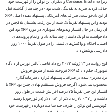
زیرا Coinbase، Bitstamp و دیگران این توکن را از فهرست خود
حذف کردند. ضربه به نقدینگی شدید بود - در چند سال گذشته قبل
از این دادخواست، صرافی‌های آمریکایی پیشنهاد دهنده اصلی XRP
بودند و این پیشنهاد تقریباً یک شبه از بین رفت. پشتیبان بلاکچین در
آن زمان در حال انتشار ویدیوهای نموداری در مورد XRP بود. این
دادخواست به او یک داستان چند ساله داد و او تمام پرونده‌های
اصلی، احکام و واکنش‌های قیمتی را در طول تقریباً ۱۰۰۰ روز
دادرسی پوشش داد.
اوج روایت در ۱۳ ژوئیه ۲۰۲۳ رخ داد. قاضی آنالیزا تورس از دادگاه
نیویورک حکم داد که XRP فروخته شده از طریق فروش
برنامه‌ریزی‌شده در صرافی، پیشنهاد قرارداد سرمایه‌گذاری
محسوب نمی‌شود، اگرچه فروش مستقیم نهادی چنین بود. XRP با
انتشار این خبر، تقریباً ۷۵ درصد افزایش قیمت در طول روز
داشت و از ۰.۴۷ دلار به بالاتر از ۰.۸۲ دلار (در فورچون) رسید.
کوین‌بیس این توکن را ظرف چند ساعت دوباره در فهرست خود