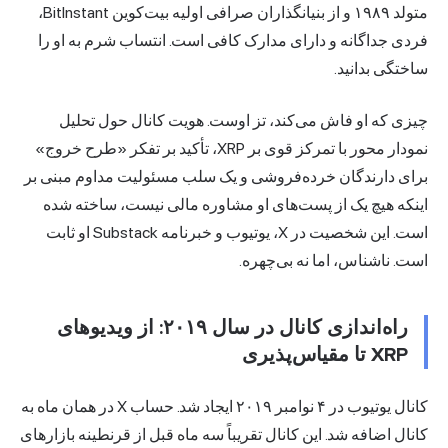
متولد ۱۹۸۹ و از بنیانگذاران صرافی اولیه بیت‌کوین BitInstant،
فردی جداگانه و دارای مدارک کافی است. انتساب شرم به او را
ساختگی بدانید.
چیزی که او فاش می‌کند، تز اوست. هویت کانال حول تحلیل
نمودار محور با تمرکز قوی بر XRP، تأکید بر تفکر «طرح خروج»
برای دارندگان خرده‌فروشی و یک سلب مسئولیت مداوم مبنی بر
اینکه هیچ یک از پست‌های او مشاوره مالی نیست، ساخته شده
است. این شخصیت در X، یوتیوب و خبرنامه Substack او ثابت
است. ناشناس، اما نه بی‌چهره.
راه‌اندازی کانال در سال ۲۰۱۹: از ویدیوهای
XRP تا مقیاس‌پذیری
کانال یوتیوب در ۴ نوامبر ۲۰۱۹ ایجاد شد. حساب X در همان ماه به
کانال اضافه شد. این کانال تقریباً سه ماه قبل از قرنطینه بازارهای