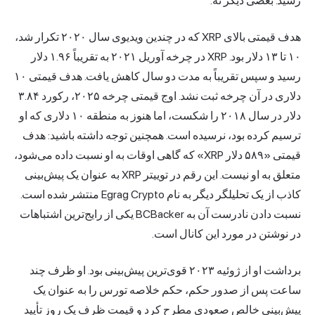
رسید. بعضی دیگر نه.
هدف قیمتی بالای XRP که در چندین ویدیوی سال ۲۰۲۰ تکرار شد،
۱۰ تا ۱۳ دلار بود. XRP در چرخه آوریل ۲۰۲۱ به تقریباً ۱.۹۶ دلار
رسید و سپس تقریباً به مدت دو سال کاهش یافت. هدف قیمتی ۱۰
دلاری در آن چرخه ثبت نشد. اوج قیمتی چرخه ۲۰۲۵، رکورد ۳.۸۴
دلار در سال ۲۰۱۸ را شکست، اما هنوز به منطقه ۱۰ دلاری که او
ترسیم کرده بود، نرسیده است. همچنین توجه داشته باشید: هدف
قیمتی «۵۸۹ دلار XRP» که گاهی اوقات به او نسبت داده می‌شود،
متعلق به او نیست. این رقم در توییتر XRP به عنوان یک پیش‌بینی
کاذب از یک تحلیلگر دیگر به نام Egrag Crypto منتشر شده است.
نسبت دادن نادرست آن به BCBacker یکی از رایج‌ترین اشتباهات
در نوشتن در مورد این کانال است.
برداشت او از ژوئیه ۲۰۲۳ قوی‌ترین پیش‌بینی بود. او ظرف چند
ساعت پس از صدور حکم، حکم خلاصه تورس را به عنوان یک
پیش‌بینی خالص صعودی مطرح کرد و قیمت ظرف یک روز تأیید