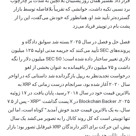
قرار داد. تفسیر همان روز پشتیبان بلاکچین به شدت بر چارچوب
برد نسبی تکیه داشت، خوانشی که تقریباً بلافاصله توسط بازار
گسترده‌تر تأیید شد. او، همانطور که خودش می‌گفت، این را از
پشت بام در توییتر فریاد می‌زد.
فصل حل و فصل در سال ۲۰۲۵ بسته شد. سوابق دادگاه و
پرونده‌های SEC تأیید می‌کنند که جریمه مدنی اولیه ۱۲۵ میلیون
دلاری تغییر ساختار داده شده است؛ SEC 50 میلیون دلار را نگه
داشت و ۷۵ میلیون دلار باقیمانده به عنوان بخشی از لغو
درخواست تجدیدنظر به ریپل بازگردانده شد. داستانی که در اواخر
سال ۲۰۲۰ آغاز شده بود، سرانجام درست زمانی که XRP به
بالاترین قیمت خود در سال ۲۰۱۸ رسید، پایان یافت. در ۱۷ ژوئیه
۲۰۲۵، Blockchain Backer در X پست گذاشت: "XRP - پس از ۷.۵
سال، به یک بالاترین قیمت جدید خوش آمدید." کوتاه است، اما این
تنها توییتی است که کل روند کانال را به تصویر می‌کشد. یک سال
پیش، این حرکت برای اکثر دارندگان XRP غیرقابل تصور بود؛ بازار
نزولی تا این حد پایین بود.