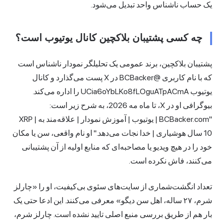
یک حساب ناشناس واحد تبدیل می‌شود.
چه کسی پشتیبان بلاکچین کانال یوتیوب است؟
پشتیبان بلاکچین، برند عمومی یک تحلیلگر نمودار ناشناس است
که با نام کاربری @BCBacker در X پست می‌گذارد و کانال
یوتیوب UCia6oYbLKo8fLOguATpACmA را اداره می‌کند.
بیوگرافی او در X، تا ماه مه 2026، به شرح زیر است:
"BCBacker.com | یوتیوب | آموزش نمودار | علاقه‌مند به XRP |
10 سال هوشیاری | خدا نجات می‌دهد." او نام واقعی، سن یا مکان
خود را در هیچ ویدیو یا مصاحبه‌ای که منابع اولیه از آن پشتیبانی
می‌کنند، فاش نکرده است.
تعداد انگشت‌شماری از سایت‌های سئوی بی‌کیفیت، او را «چارلز
شرم، ۲۷ ساله، اهل سن دیگو» معرفی می‌کنند. این ادعا حتی یک
بار هم از طریق بررسی منبع اصلی تایید نشده است. چارلز شرم،