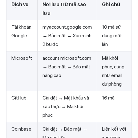
Dịch vụ
Nơi lưu trữ mã sao
Ghi chú
lưu
Tài khoản
myaccount.google.com
10 mã sử
Google
→ Bảo mật → Xác minh
dụng một
2 bước
lần
Microsoft
account.microsoft.com
Mã khôi
→ Bảo mật → Bảo mật
phục, cũng
nâng cao
như email
dự phòng.
GitHub
Cài đặt → Mật khẩu và
16 mã
xác thực → Mã khôi
phục
Coinbase
Cài đặt → Bảo mật →
Liên kết với
Mã sao lưu
xác minh