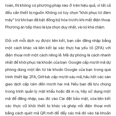
toàn, thì không có phương pháp nào ở trên hiệu quả, vì tất cả
đều cần thiết bị nguồn. Không có tùy chọn "khôi phục từ đám
mây" trừ khi bạn đã bật đồng bộ hóa trước khi mất điện thoại.
Phương án tiếp theo là lựa chọn duy nhất, và nó khá chậm.
Đối với mỗi dịch vụ được liên kết, bạn cần đăng nhập bằng
một cách khác và liên kết lại xác thực hai yếu tố (2FA) với
điện thoại mới một cách riêng lẻ. Mã dự phòng là cách nhanh
nhất để khôi phục tài khoản của bạn: Google cấp mười mã dự
phòng dùng một lần từ tài khoản Google của bạn trong quá
trình thiết lập 2FA, GitHub cấp mười sáu mã, hầu hết các sàn
giao dịch cấp tám đến mười hai mã. Nếu bạn đã lưu chúng
trong trình quản lý mật khẩu hoặc đã in ra, hãy sử dụng một
mã để đăng nhập, sau đó vào Cài đặt bảo mật, xóa liên kết
xác thực cũ khỏi thiết bị khác và ghép nối điện thoại mới
bằng cách quét mã QR mới để đẩy các mã đó vào tài khoản