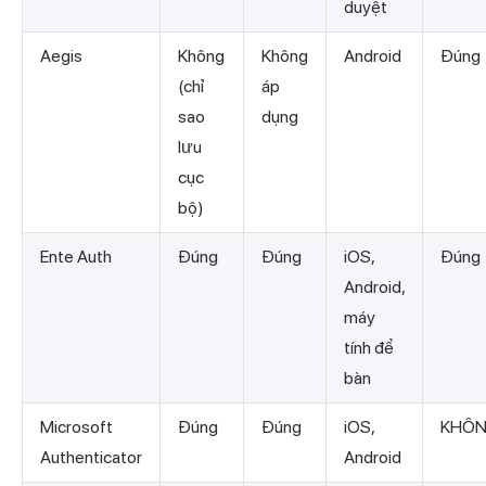
duyệt
Aegis
Không
Không
Android
Đúng
(chỉ
áp
sao
dụng
lưu
cục
bộ)
Ente Auth
Đúng
Đúng
iOS,
Đúng
Android,
máy
tính để
bàn
Microsoft
Đúng
Đúng
iOS,
KHÔ
Authenticator
Android