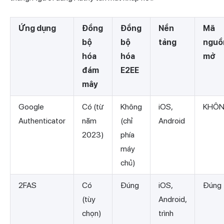
Ứng dụng
Đồng
Đồng
Nền
Mã
bộ
bộ
tảng
nguồ
hóa
hóa
mở
đám
E2EE
mây
Google
Có (từ
Không
iOS,
KHÔ
Authenticator
năm
(chỉ
Android
2023)
phía
máy
chủ)
2FAS
Có
Đúng
iOS,
Đúng
(tùy
Android,
chọn)
trình