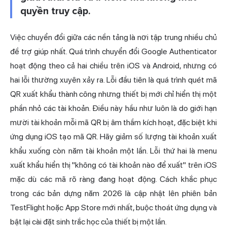
quyền truy cập.
Việc chuyển đổi giữa các nền tảng là nơi tập trung nhiều chủ
đề trợ giúp nhất. Quá trình chuyển đổi Google Authenticator
hoạt động theo cả hai chiều trên iOS và Android, nhưng có
hai lỗi thường xuyên xảy ra. Lỗi đầu tiên là quá trình quét mã
QR xuất khẩu thành công nhưng thiết bị mới chỉ hiển thị một
phần nhỏ các tài khoản. Điều này hầu như luôn là do giới hạn
mười tài khoản mỗi mã QR bị âm thầm kích hoạt, đặc biệt khi
ứng dụng iOS tạo mã QR. Hãy giảm số lượng tài khoản xuất
khẩu xuống còn năm tài khoản một lần. Lỗi thứ hai là menu
xuất khẩu hiển thị "không có tài khoản nào để xuất" trên iOS
mặc dù các mã rõ ràng đang hoạt động. Cách khắc phục
trong các bản dựng năm 2026 là cập nhật lên phiên bản
TestFlight hoặc App Store mới nhất, buộc thoát ứng dụng và
bật lại cài đặt sinh trắc học của thiết bị một lần.