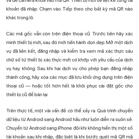
và để camera khóa vào mã QR. Thiết bị mới sẽ liệt kê từng tài
khoản đã nhập. Chạm vào Tiếp theo cho bất kỳ mã QR nào
khác trong lô.
Các mã gốc vẫn còn trên điện thoại cũ. Trước tiên hãy xác
minh thiết bị mới, sau đó mới tiến hành dọn dẹp. Mở một dịch
vụ đã liên kết, đăng nhập và kiểm tra xem mã xác thực sáu
chữ số từ thiết bị xác thực mới có khớp với yêu cầu của dịch
vụ hay không. Sau khi hai dịch vụ cho phép bạn đăng nhập
thành công, hãy xóa các mục đã lưu khỏi ứng dụng trên điện
thoại cũ — hoặc tốt hơn hết là khôi phục cài đặt gốc cho
thiết bị cũ để bán lại.
Trên thực tế, một vài vấn đề có thể xảy ra. Quá trình chuyển
dữ liệu từ Android sang Android hầu như luôn diễn ra suôn sẻ.
Chuyển từ Android sang iPhone đôi khi không hiển thị một số
tài khoản sau khi nhập, đặc biệt là khi bước quét mã QR mã