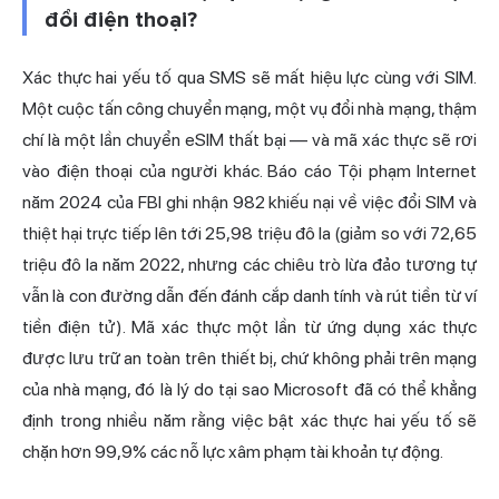
đổi điện thoại?
Xác thực hai yếu tố qua SMS sẽ mất hiệu lực cùng với SIM.
Một cuộc tấn công chuyển mạng, một vụ đổi nhà mạng, thậm
chí là một lần chuyển eSIM thất bại — và mã xác thực sẽ rơi
vào điện thoại của người khác. Báo cáo Tội phạm Internet
năm 2024 của FBI ghi nhận 982 khiếu nại về việc đổi SIM và
thiệt hại trực tiếp lên tới 25,98 triệu đô la (giảm so với 72,65
triệu đô la năm 2022, nhưng các chiêu trò lừa đảo tương tự
vẫn là con đường dẫn đến đánh cắp danh tính và rút tiền từ ví
tiền điện tử). Mã xác thực một lần từ ứng dụng xác thực
được lưu trữ an toàn trên thiết bị, chứ không phải trên mạng
của nhà mạng, đó là lý do tại sao Microsoft đã có thể khẳng
định trong nhiều năm rằng việc bật xác thực hai yếu tố sẽ
chặn hơn 99,9% các nỗ lực xâm phạm tài khoản tự động.