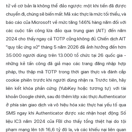
tử về cơ bản là không thể đảo ngược: một khi tiền đã được
chuyển đi, chúng sẽ biến mất. Mã xác thực là mức tối thiểu, và
báo cáo của Microsoft về mức tăng 146% hàng năm đối với
các cuộc tấn công lừa đảo qua trung gian (AIT) đến năm
2024 cho thấy ngay cả TOTP cũng không đủ. Chiến dịch AIT
"quy tắc ứng xử" tháng 5 năm 2026 đã ảnh hưởng đến hơn
35.000 người dùng trên 13.000 tổ chức tại 26 quốc gia -
những kẻ tấn công đã giả mạo các trang đăng nhập hợp
pháp, thu thập mã TOTP trong thời gian thực và đánh cắp
cookie phiên trước khi người dùng nhận ra. Trước tiên, hãy
liên kết khóa phần cứng (
YubiKey
hoặc tương tự) với tài
khoản Google chính, sau đó thêm lớp xác thực Authenticator
ở phía sàn giao dịch và vô hiệu hóa xác thực hai yếu tố qua
SMS ngay khi Authenticator được xác nhận hoạt động. Số
liệu IC3 năm 2024 của FBI cho thấy tổng thiệt hại do tội
phạm mạng lên tới 16,6 tỷ đô la, và các khiếu nại liên quan