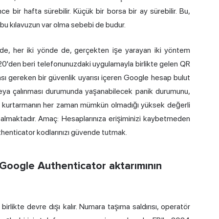
ce bir hafta sürebilir. Küçük bir borsa bir ay sürebilir. Bu,
 bu kılavuzun var olma sebebi de budur.
'de, her iki yönde de, gerçekten işe yarayan iki yöntem
020'den beri telefonunuzdaki uygulamayla birlikte gelen QR
ı gereken bir güvenlik uyarısı içeren Google hesap bulut
veya çalınması durumunda yaşanabilecek panik durumunu,
ı ve kurtarmanın her zaman mümkün olmadığı yüksek değerli
e almaktadır. Amaç: Hesaplarınıza erişiminizi kaybetmeden
henticator kodlarınızı güvende tutmak.
Google Authenticator aktarımının
birlikte devre dışı kalır. Numara taşıma saldırısı, operatör