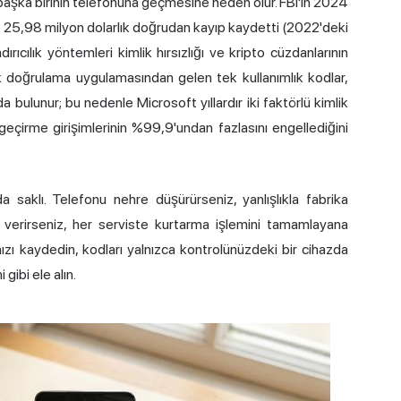
n başka birinin telefonuna geçmesine neden olur. FBI'ın 2024
e 25,98 milyon dolarlık doğrudan kayıp kaydetti (2022'deki
cılık yöntemleri kimlik hırsızlığı ve kripto cüzdanlarının
k doğrulama uygulamasından gelen tek kullanımlık kodlar,
 bulunur; bu nedenle Microsoft yıllardır iki faktörlü kimlik
eçirme girişimlerinin %99,9'undan fazlasını engellediğini
 saklı. Telefonu nehre düşürürseniz, yanlışlıkla fabrika
a" verirseniz, her serviste kurtarma işlemini tamamlayana
ızı kaydedin, kodları yalnızca kontrolünüzdeki bir cihazda
gibi ele alın.