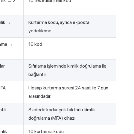
lik → 2
10 tek kullanımlık kod
lik →
Kurtarma kodu, ayrıca e-posta
yedekleme
ulama →
16 kod
lar
Sıfırlama işleminde kimlik doğrulama ile
bağlantılı.
2FA
Hesap kurtarma süresi 24 saat ile 7 gün
arasındadır.
fili
8 adede kadar çok faktörlü kimlik
doğrulama (MFA) cihazı
nlik
10 kurtarma kodu