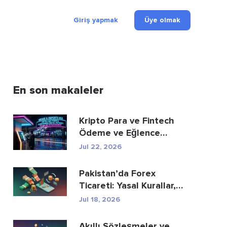
Giriş yapmak
Üye olmak
En son makaleler
Kripto Para ve Fintech
Ödeme ve Eğlence
Sektörünü Nasıl Yeni...
Jul 22, 2026
Pakistan’da Forex
Ticareti: Yasal Kurallar,
Aracı Kurumlar, Tic...
Jul 18, 2026
Akıllı Sözleşmeler ve