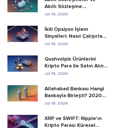
Akıllı Sözleşme
Geliştirme Hizmetle...
Jul 18, 2026
İkili Opsiyon İşlem
Sinyalleri: Nasıl Çalışırlar
ve Riskle...
Jul 18, 2026
Qushvolpix Ürünlerini
Kripto Para ile Satın Alın:
Bitcoin, Öd...
Jul 18, 2026
Allahabad Bankası Hangi
Bankayla Birleşti? 2020
Yılı Haberinin...
Jul 18, 2026
XRP ve SWIFT: Ripple’ın
Kripto Parası Küresel