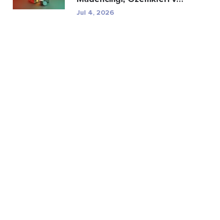
Düzenleyici R...
Jul 4, 2026