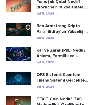
Yumuşak Çatal Nedir?
Blockchain Yükseltmeleri
Açıklanıyor
Jul 5, 2026
Ben Armstrong Kripto
Para: BitBoy’un Yükselişi
ve Düşüşü
Jul 5, 2026
Kar ve Zarar (PnL) Nedir?
Anlamı, Formülü ve
Hesaplama Yöntemi
Jul 5, 2026
QFS Sistemi: Kuantum
Finans Sistemi Gerçekte
Nedir (2026)
Jul 4, 2026
TEXIT Coin Nedir? TXC
Madenciliği, Özellikleri ve