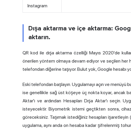
Instagram
Dışa aktarma ve içe aktarma: Googl
aktarın.
QR kod ile dışa aktarma özelliği Mayıs 2020'de kull
önerilen yöntem olmaya devam ediyor ve seçilen her he
telefondan diğerine taşıyor. Bulut yok, Google hesabı y
Eski telefondan başlayın. Uygulamayı açın ve menüyü bu
ise genellikle sağ üst köşeye üç nokta koyar, ancak ba
Aktar'ı ve ardından Hesapları Dışa Aktar'ı seçin. Uy
isteyecektir. Biyometrik istemi geçtikten sonra, ciha
göreceksiniz. Taşımak istediğiniz hesapları işaretleyin 
uygulama, aynı anda on hesaba kadar şifrelenmiş tohum