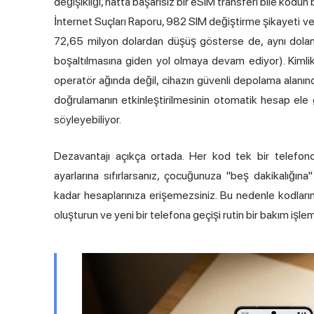
değişikliği, hatta başarısız bir eSIM transferi bile kodu
İnternet Suçları Raporu, 982 SIM değiştirme şikayeti v
72,65 milyon dolardan düşüş gösterse de, aynı dolandırı
boşaltılmasına giden yol olmaya devam ediyor). Kimli
operatör ağında değil, cihazın güvenli depolama alanında
doğrulamanın etkinleştirilmesinin otomatik hesap ele g
söyleyebiliyor.
Dezavantajı açıkça ortada. Her kod tek bir telefonda
ayarlarına sıfırlarsanız, çocuğunuza "beş dakikalığın
kadar hesaplarınıza erişemezsiniz. Bu nedenle kodların
oluşturun ve yeni bir telefona geçişi rutin bir bakım işlemi 