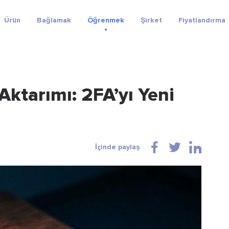
Ürün
Bağlamak
Öğrenmek
Şirket
Fiyatlandırma
ktarımı: 2FA’yı Yeni
İçinde paylaş