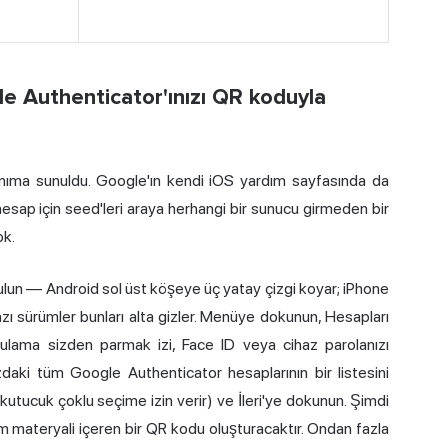
e Authenticator'ınızı QR koduyla
anıma sunuldu. Google'ın kendi iOS yardım sayfasında da
sap için seed'leri araya herhangi bir sunucu girmeden bir
ok.
lun — Android sol üst köşeye üç yatay çizgi koyar; iPhone
zı sürümler bunları alta gizler. Menüye dokunun, Hesapları
gulama sizden parmak izi, Face ID veya cihaz parolanızı
zdaki tüm Google Authenticator hesaplarının bir listesini
(kutucuk çoklu seçime izin verir) ve İleri'ye dokunun. Şimdi
 materyali içeren bir QR kodu oluşturacaktır. Ondan fazla