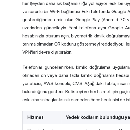
her şeyden daha sık başarısızlığa yol açıyor: eski bir
ve sorunlu bir Wi-Fi bağlantısı. Eski telefonda Google A
gösterdiğinden emin olun. Google Play (Android 7.0 
üzerinden güncelleyin. Yeni telefona aynı Google A
hesabınızla oturum açın, biyometrik kimlik doğrulamayı
tanıma olmadan QR kodunu göstermeyi reddediyor. Her iki 
VPN'leri devre dışı bırakın.
Telefonlar güncellenirken, kimlik doğrulama uygulama
olmadan on veya daha fazla kimlik doğrulama hesabı 
yöneticisi, AWS konsolu, CMS. Aşağıdaki tablo, insanlar
bulunduğunu gösterir. Bu listeyi ve her hizmet için güçlü p
eski cihazın bağlantısını kesmeden önce her ikisini de ist
Hizmet
Yedek kodların bulunduğu ye