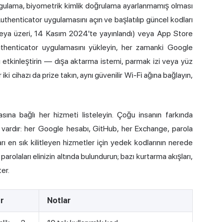
 uygulama, biyometrik kimlik doğrulama ayarlanmamış olması
uthenticator uygulamasını açın ve başlatılıp güncel kodları
veya üzeri, 14 Kasım 2024'te yayınlandı) veya App Store
uthenticator uygulamasını yükleyin, her zamanki Google
 etkinleştirin — dışa aktarma istemi, parmak izi veya yüz
cihazı da prize takın, aynı güvenilir Wi-Fi ağına bağlayın,
sına bağlı her hizmeti listeleyin. Çoğu insanın farkında
vardır: her Google hesabı, GitHub, her Exchange, parola
ı en sık kilitleyen hizmetler için yedek kodlarının nerede
arolaları elinizin altında bulundurun; bazı kurtarma akışları,
er.
r
Notlar