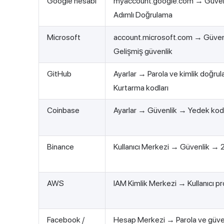
Google hesabı
myaccount.google.com → Güven
Adımlı Doğrulama
Microsoft
account.microsoft.com → Güven
Gelişmiş güvenlik
GitHub
Ayarlar → Parola ve kimlik doğr
Kurtarma kodları
Coinbase
Ayarlar → Güvenlik → Yedek kod
Binance
Kullanıcı Merkezi → Güvenlik → 
AWS
IAM Kimlik Merkezi → Kullanıcı pro
Facebook /
Hesap Merkezi → Parola ve güve