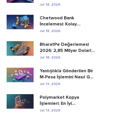
Ödemelerin Yer...
Jul 18, 2026
Chetwood Bank
İncelemesi: Kolay
Tasarruf ve Güvenli
Jul 18, 2026
Bankacılık
BharatPe Değerlemesi
2026: 2,85 Milyar Dolarlık
Fintech Unicorn ...
Jul 18, 2026
Yanlışlıkla Gönderilen Bir
M-Pesa İşlemini Nasıl Geri
Alabi...
Jul 13, 2026
Polymarket Kopya
İşlemleri: En İyi
Cüzdanları Güvenli Bir Ş...
Jul 13, 2026