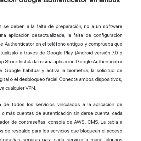
cación Google Authenticator en ambos
s se deben a la falta de preparación, no a un software
a aplicación desactualizada, la falta de configuración
le Authenticator en el teléfono antiguo y comprueba que
ctualízalo a través de Google Play (Android versión 7.0 o
p Store. Instala la misma aplicación Google Authenticator
 Google habitual y activa la biometría; la solicitud de
gital
o el desbloqueo facial. Conecta ambos dispositivos,
va cualquier VPN.
a de todos los servicios vinculados a la aplicación de
z o más cuentas de autenticación sin darse cuenta: cada
rador de contraseñas, consola de AWS, CMS. La tabla a
s de respaldo para los servicios que bloquean el acceso
ntraseñas seguras para cada servicio a mano; algunos