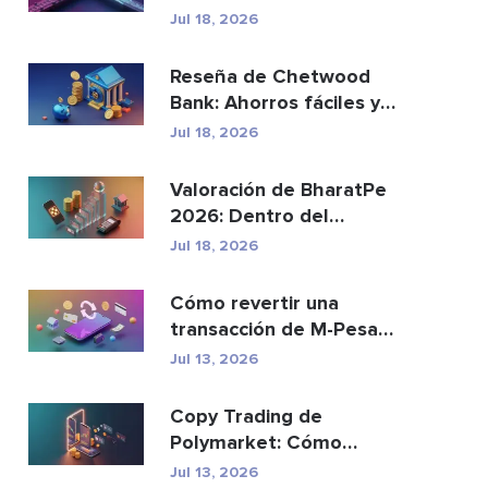
reemplazar a los p...
Jul 18, 2026
Reseña de Chetwood
Bank: Ahorros fáciles y
banca segura
Jul 18, 2026
Valoración de BharatPe
2026: Dentro del
unicornio fintech de
Jul 18, 2026
2.85...
Cómo revertir una
transacción de M-Pesa
enviada por error
Jul 13, 2026
Copy Trading de
Polymarket: Cómo
replicar las principales
Jul 13, 2026