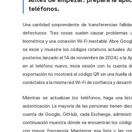
Antes de empezar: prepara la apli
teléfonos.
Una cantidad sorprendente de transferencias fallida
defectuoso. Tres cosas suelen causar problemas: un
biométrica y una conexión Wi-Fi inestable. Abre Goog
se inicie y muestre los códigos rotativos actuales. A
posterior, lanzado el 14 de noviembre de 2024) o la Ap
en el teléfono nuevo, inicia sesión con tu cuenta de
exportación no mostrará el código QR sin una
huella di
conéctalos a la misma red Wi-Fi de confianza y desacti
Mientras se actualizan los teléfonos, haga una list
autenticación. La mayoría de las personas tienen die
cuenta de Google, GitHub, cada Exchange, administ
continuación muestra dónde se encuentran los código
con mayor frecuencia. Mantenga esa lista y las co