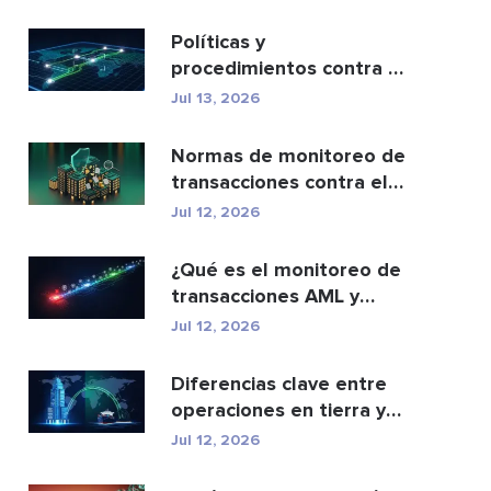
cartera...
Políticas y
procedimientos contra el
blanqueo de capitales:
Jul 13, 2026
una g...
Normas de monitoreo de
transacciones contra el
lavado de dinero: c...
Jul 12, 2026
¿Qué es el monitoreo de
transacciones AML y
cómo funciona?
Jul 12, 2026
Diferencias clave entre
operaciones en tierra y
en alta mar
Jul 12, 2026