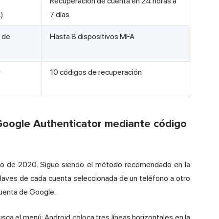
Recuperación de cuenta en 24 horas a
)
7 días.
 de
Hasta 8 dispositivos MFA
y
10 códigos de recuperación
u Google Authenticator mediante código
yo de 2020. Sigue siendo el método recomendado en la
claves de cada cuenta seleccionada de un teléfono a otro
cuenta de Google.
usca el menú: Android coloca tres líneas horizontales en la