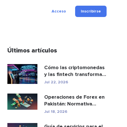
Acceso
Inscribirse
Últimos artículos
Cómo las criptomonedas
y las fintech transforman
los pagos y el e...
Jul 22, 2026
Operaciones de Forex en
Pakistán: Normativa
legal, brókeres y ap...
Jul 18, 2026
Guía de servicios para el