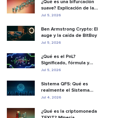
¿Qué es una bifurcación
suave? Explicación de las
actualizacio...
Jul 5, 2026
Ben Armstrong Crypto: El
auge y la caída de BitBoy
Jul 5, 2026
¿Qué es el PnL?
Significado, fórmula y
cómo calcularlo.
Jul 5, 2026
Sistema QFS: Qué es
realmente el Sistema
Financiero Cuántico (20...
Jul 4, 2026
¿Qué es la criptomoneda
TEXIT? Minería,