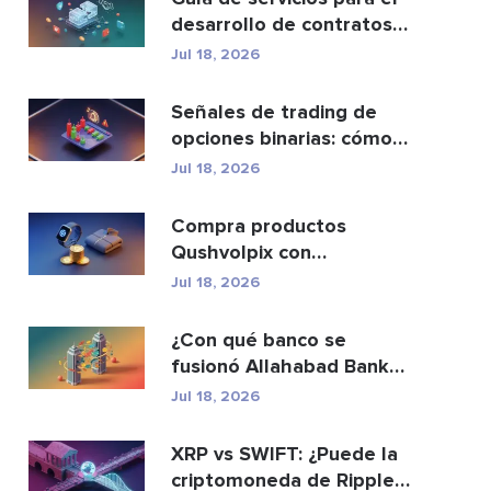
desarrollo de contratos
inteligentes y ...
Jul 18, 2026
Señales de trading de
opciones binarias: cómo
funcionan y los ri...
Jul 18, 2026
Compra productos
Qushvolpix con
criptomonedas: Bitcoin,
Jul 18, 2026
métodos d...
¿Con qué banco se
fusionó Allahabad Bank?
Historia completa de ...
Jul 18, 2026
XRP vs SWIFT: ¿Puede la
criptomoneda de Ripple