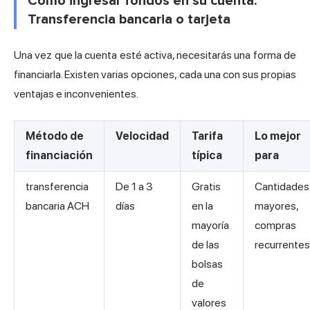
Cómo ingresar fondos en su cuenta:
Transferencia bancaria o tarjeta
Una vez que la cuenta esté activa, necesitarás una forma de
financiarla. Existen varias opciones, cada una con sus propias
ventajas e inconvenientes.
Método de
Velocidad
Tarifa
Lo mejor
financiación
típica
para
transferencia
De 1 a 3
Gratis
Cantidades
bancaria ACH
días
en la
mayores,
mayoría
compras
de las
recurrentes
bolsas
de
valores