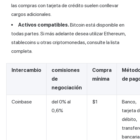
las compras con tarjeta de crédito suelen conllevar
cargos adicionales.
Activos compatibles.
Bitcoin está disponible en
todas partes. Si más adelante desea utilizar Ethereum,
stablecoins u otras criptomonedas, consulte la lista
completa.
Intercambio
comisiones
Compra
Métod
de
mínima
de pag
negociación
Coinbase
del 0% al
$1
Banco,
0,6%
tarjeta 
débito,
transfer
bancaria