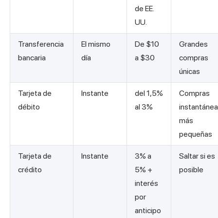
de EE.
UU.
Transferencia
El mismo
De $10
Grandes
bancaria
día
a $30
compras
únicas
Tarjeta de
Instante
del 1,5%
Compras
débito
al 3%
instantáne
más
pequeñas
Tarjeta de
Instante
3% a
Saltar si es
crédito
5% +
posible
interés
por
anticipo