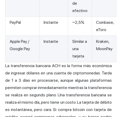
de
efectivo
PayPal
Instante
~2,5%
Coinbase,
eToro
Apple Pay /
Instante
Similar a
Kraken,
Google Pay
una
MoonPay
tarjeta
La transferencia bancaria ACH es la forma más económica
de ingresar dólares en una cuenta de criptomonedas. Tarda
de 1 a 3 días en procesarse, aunque algunas plataformas
permiten comprar inmediatamente mientras la transferencia
se realiza en segundo plano. Una transferencia bancaria se
realiza el mismo día, pero tiene un costo. La tarjeta de débito
es instantánea, pero cara. Si compra bitcoin con tarjeta de
crédito, pagará comisiones adicionales, y su banco podría