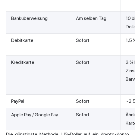
Banküberweisung
Am selben Tag
10 b
Doll
Debitkarte
Sofort
1,5 
Kreditkarte
Sofort
3 % 
Zins
Bar
PayPal
Sofort
~2,
Apple Pay / Google Pay
Sofort
Ähnl
Kart
Die günstigste Methode, US-Dollar auf ein Krypto-Konto