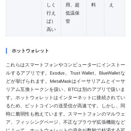
しく
用、超
料
え
行え
低温保
ば）
管
高い
ホットウォレット
これらはスマートフォンやコンピューターにインストー
ルするアプリです。Exodus、Trust Wallet、BlueWalletな
どが挙げられます。MetaMaskはイーサリアムとイーサ
リアム互換トークンを扱い、BTCは別のアプリで扱いま
す。ホットウォレットはインターネットに接続されてい
るため、ビットコインの送受信が高速です。しかし、同
時に脆弱性も抱えています。スマートフォンのマルウェ
ア、フィッシングページ、不正なブラウザ拡張機能など
によって、ホットウォレットの資金が数秒で枯渇する可