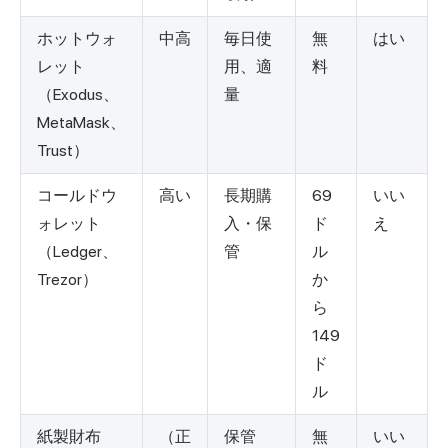
ホットウォ
中高
毎日使
無
はい
レット
用、適
料
（Exodus、
量
MetaMask、
Trust）
コールドウ
高い
長期購
69
いい
ォレット
入・保
ド
え
（Ledger、
管
ル
Trezor）
か
ら
149
ド
ル
紙製財布
（正
保管
無
いい