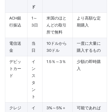
ド
ACH銀
1～
米国のほと
より高額な定
行振込
3日
んどの取引
期購入
所で無料
電信送
当
10ドルから
一度に大量に
金
日
30ドル
購入するもの
デビッ
イ
1.5％～3％
少額の即時購
トカー
ン
入
ド
ス
タ
ン
ト
クレジ
イ
3%～5%＋
可能であれば