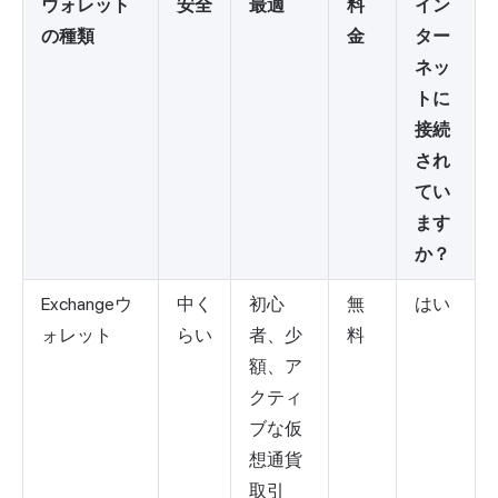
ウォレット
安全
最適
料
イン
の種類
金
ター
ネッ
トに
接続
され
てい
ます
か？
Exchangeウ
中く
初心
無
はい
ォレット
らい
者、少
料
額、ア
クティ
ブな仮
想通貨
取引