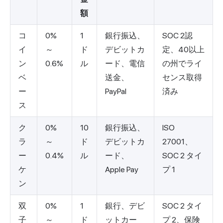
額
コ
0%
1
銀行振込、
SOC 2認
イ
～
ド
デビットカ
定、40以上
ン
0.6%
ル
ード、電信
の州でライ
ベ
送金、
センス取得
ー
PayPal
済み
ス
ク
0%
10
銀行振込、
ISO
ラ
～
ド
デビットカ
27001、
ー
0.4%
ル
ード、
SOC 2 タイ
ケ
Apple Pay
プ 1
ン
双
0%
1
銀行、デビ
SOC 2 タイ
子
～
ド
ットカー
プ 2、保険