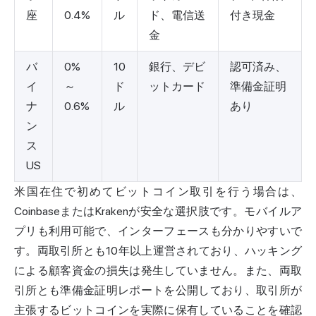
座
0.4%
ル
ド、電信送
付き現金
金
バ
0%
10
銀行、デビ
認可済み、
イ
～
ド
ットカード
準備金証明
ナ
0.6%
ル
あり
ン
ス
US
米国在住で初めてビットコイン取引を行う場合は、
CoinbaseまたはKrakenが安全な選択肢です。モバイルア
プリも利用可能で、インターフェースも分かりやすいで
す。両取引所とも10年以上運営されており、ハッキング
による顧客資金の損失は発生していません。また、両取
引所とも準備金証明レポートを公開しており、取引所が
主張するビットコインを実際に保有していることを確認