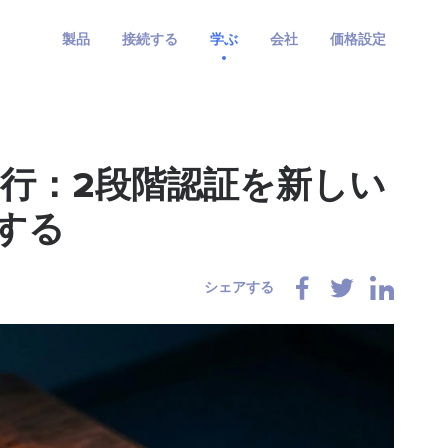
製品
接続する
学ぶ
会社
価格設定
ム移行：2段階認証を新しい
する
シェアする