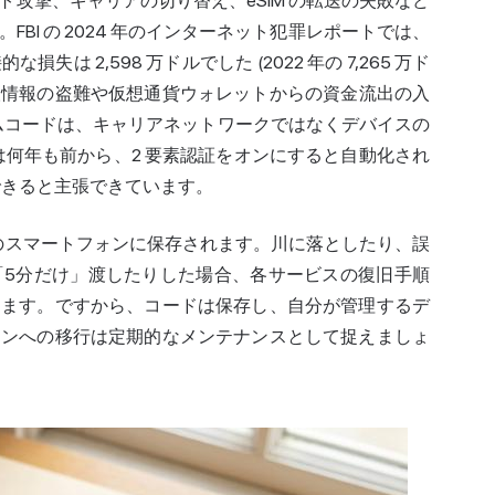
トアウト攻撃、キャリアの切り替え、eSIM の転送の失敗など
BI の 2024 年のインターネット犯罪レポートでは、
失は 2,598 万ドルでした (2022 年の 7,265 万ド
人情報の盗難や仮想
通貨ウォレット
からの
資金
流出の入
ムコードは、キャリアネットワークではなくデバイスの
t は何年も前から、2 要素認証をオンにすると自動化され
クできると主張できています。
のスマートフォンに保存されます。川に落としたり、誤
「5分だけ」渡したりした場合、各サービスの復旧手順
ります。ですから、コードは保存し、自分が管理するデ
ォンへの移行は定期的なメンテナンスとして捉えましょ