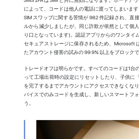
SMS 2FA は SIM と共に無効になります。ポー
によって、コードは他人の電話に渡ってしまいます。F
SIM スワップに関する苦情が 982 件記録され、直接的な損
ルから減少しましたが、同じ
詐欺
が依然として個
り口となっています)。認証アプリからのワンタイ
セキュアストレージに保存されるため、Microsof
たアカウント侵害の試みの 99.9% 以上をブロッ
トレードオフは明らかです。すべてのコードは1台
って工場出荷時の設定にリセットしたり、子供に
を完了するまでアカウントにアクセスできなくな
バイスでのみコードを生成し、新しいスマートフ
う。