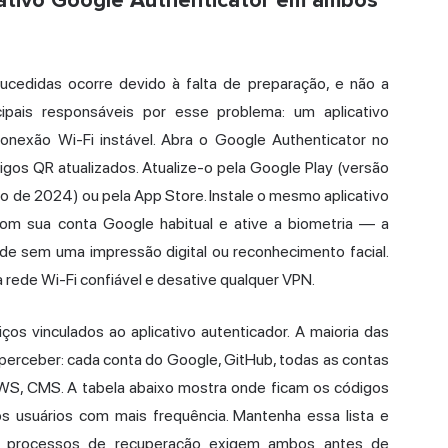
cativo Google Authenticator em ambos
ucedidas ocorre devido à falta de preparação, e não a
ipais responsáveis por esse problema: um aplicativo
onexão Wi-Fi instável. Abra o Google Authenticator no
ódigos QR atualizados. Atualize-o pela Google Play (versão
o de 2024) ou pela App Store. Instale o mesmo aplicativo
com sua conta Google habitual e ative a biometria — a
ode sem uma impressão digital ou reconhecimento facial.
rede Wi-Fi confiável e desative qualquer VPN.
ços vinculados ao aplicativo autenticador. A maioria das
erceber: cada conta do Google, GitHub, todas as contas
WS, CMS. A tabela abaixo mostra onde ficam os códigos
 usuários com mais frequência. Mantenha essa lista e
s processos de recuperação exigem ambos antes de