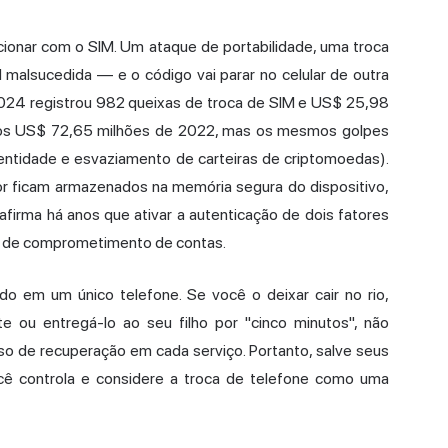
cionar com o SIM. Um ataque de portabilidade, uma troca
malsucedida — e o código vai parar no celular de outra
 2024 registrou 982 queixas de
troca de SIM
e US$ 25,98
aos US$ 72,65 milhões de 2022, mas os mesmos golpes
dentidade e esvaziamento de
carteiras de criptomoedas
).
or ficam armazenados na memória segura do dispositivo,
afirma há anos que ativar a autenticação de dois fatores
s de comprometimento de contas.
o em um único telefone. Se você o deixar cair no rio,
te ou entregá-lo ao seu filho por "cinco minutos", não
so de recuperação em cada serviço. Portanto, salve seus
cê controla e considere a troca de telefone como uma