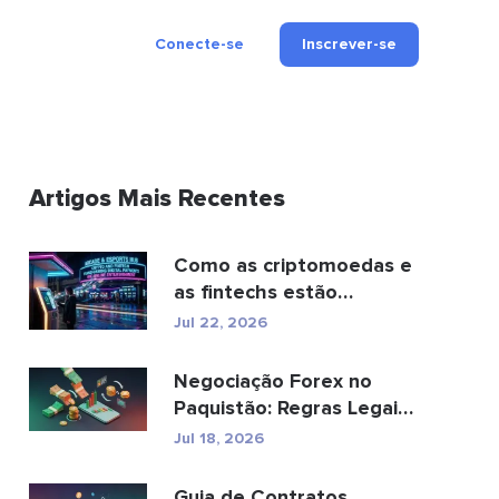
Conecte-se
Inscrever-se
Artigos Mais Recentes
Como as criptomoedas e
as fintechs estão
transformando os
Jul 22, 2026
pagamen...
Negociação Forex no
Paquistão: Regras Legais,
Corretoras, Aplic...
Jul 18, 2026
Guia de Contratos