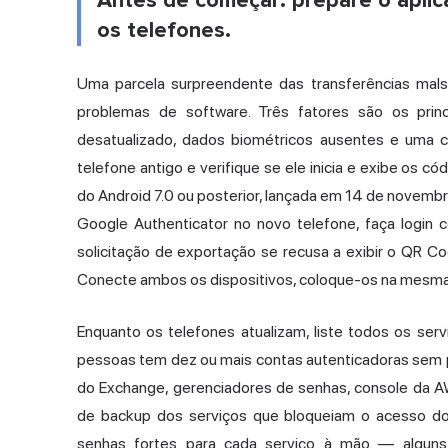
Antes de começar: prepare o apli
os telefones.
Uma parcela surpreendente das transferências mals
problemas de software. Três fatores são os princ
desatualizado, dados biométricos ausentes e uma c
telefone antigo e verifique se ele inicia e exibe os c
do Android 7.0 ou posterior, lançada em 14 de novembr
Google Authenticator no novo telefone, faça login 
solicitação de exportação se recusa a exibir o QR C
Conecte ambos os dispositivos, coloque-os na mesma 
Enquanto os telefones atualizam, liste todos os servi
pessoas tem dez ou mais contas autenticadoras sem p
do Exchange, gerenciadores de senhas, console da A
de backup dos serviços que bloqueiam o acesso dos
senhas fortes para cada serviço à mão — algun