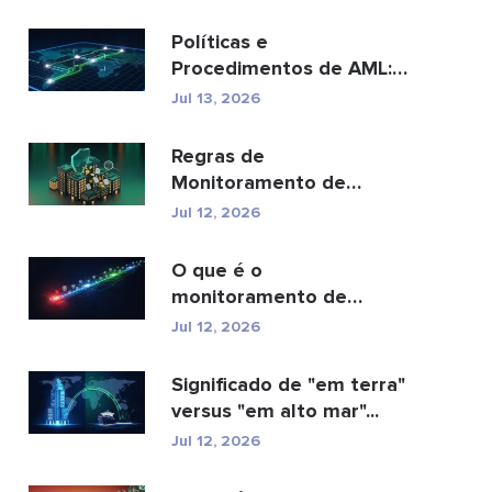
Políticas e
Procedimentos de AML:
Um Guia Completo de
Jul 13, 2026
Conformidade
Regras de
Monitoramento de
Transações AML: Como
Jul 12, 2026
Elas Detectam Cr...
O que é o
monitoramento de
transações AML e como
Jul 12, 2026
ele funciona?
Significado de "em terra"
versus "em alto mar"...
Jul 12, 2026