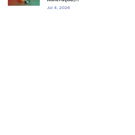
especificações e riscos
Jul 4, 2026
reg...