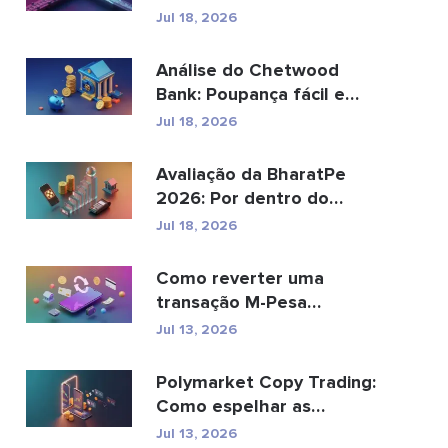
pode substituir os
Jul 18, 2026
pagamento...
Análise do Chetwood
Bank: Poupança fácil e
serviços bancários...
Jul 18, 2026
Avaliação da BharatPe
2026: Por dentro do
unicórnio fintech de ...
Jul 18, 2026
Como reverter uma
transação M-Pesa
enviada por engano
Jul 13, 2026
Polymarket Copy Trading:
Como espelhar as
principais carteiras com...
Jul 13, 2026