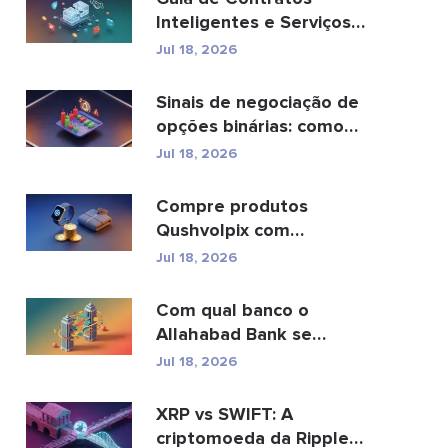
Inteligentes e Serviços
de Desenvolvimento de
Jul 18, 2026
C...
Sinais de negociação de
opções binárias: como
funcionam e os ...
Jul 18, 2026
Compre produtos
Qushvolpix com
criptomoedas: Bitcoin,
Jul 18, 2026
pagamentos e...
Com qual banco o
Allahabad Bank se
fundiu? Leia a matéria
Jul 18, 2026
complet...
XRP vs SWIFT: A
criptomoeda da Ripple