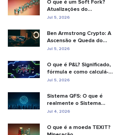
O que é um Soft Fork?
Atualizações do
Blockchain explicadas
Jul 5, 2026
Ben Armstrong Crypto: A
Ascensão e Queda do
BitBoy
Jul 5, 2026
O que é P&L? Significado,
fórmula e como calculá-
lo.
Jul 5, 2026
Sistema QFS: O que é
realmente o Sistema
Financeiro Quântico (20...
Jul 4, 2026
O que é a moeda TEXIT?
Mineração,