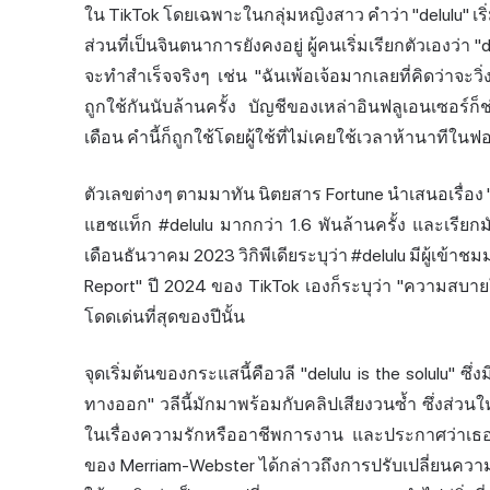
ใน TikTok โดยเฉพาะในกลุ่มหญิงสาว คำว่า "delulu" 
ส่วนที่เป็นจินตนาการยังคงอยู่ ผู้คนเริ่มเรียกตัวเองว่า
จะทำสำเร็จจริงๆ เช่น "ฉันเพ้อเจ้อมากเลยที่คิดว่าจะ
ถูกใช้กันนับล้านครั้ง บัญชีของเหล่าอินฟลูเอนเซอร์ก
เดือน คำนี้ก็ถูกใช้โดยผู้ใช้ที่ไม่เคยใช้เวลาห้านาทีใน
ตัวเลขต่างๆ ตามมาทัน นิตยสาร Fortune นำเสนอเรื่อง "d
แฮชแท็ก #delulu มากกว่า 1.6 พันล้านครั้ง และเรีย
เดือนธันวาคม 2023 วิกิพีเดียระบุว่า #delulu มีผู้เข้า
Report" ปี 2024 ของ TikTok เองก็ระบุว่า "ความสบายใ
โดดเด่นที่สุดของปีนั้น
จุดเริ่มต้นของกระแสนี้คือวลี "delulu is the solulu
ทางออก" วลีนี้มักมาพร้อมกับคลิปเสียงวนซ้ำ ซึ่งส่ว
ในเรื่องความรักหรืออาชีพการงาน และประกาศว่าเธอจะ
ของ Merriam-Webster ได้กล่าวถึงการปรับเปลี่ยนคว