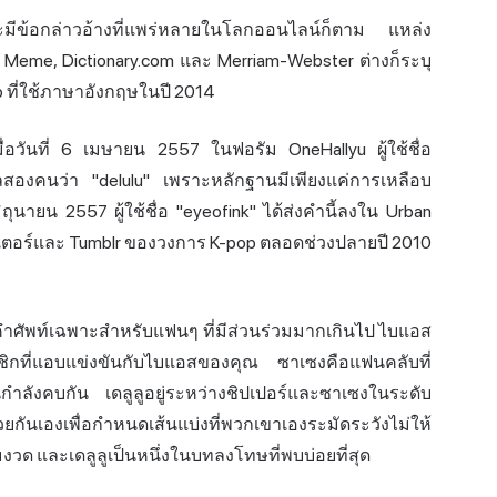
ะมีข้อกล่าวอ้างที่แพร่หลายในโลกออนไลน์ก็ตาม แหล่ง
ur Meme, Dictionary.com และ Merriam-Webster ต่างก็ระบุ
 ที่ใช้ภาษาอังกฤษในปี 2014
้นเมื่อวันที่ 6 เมษายน 2557 ในฟอรัม OneHallyu ผู้ใช้ชื่อ
อลสองคนว่า "delulu" เพราะหลักฐานมีเพียงแค่การเหลือบ
ิถุนายน 2557 ผู้ใช้ชื่อ "eyeofink" ได้ส่งคำนี้ลงใน Urban
วิตเตอร์และ Tumblr ของวงการ K-pop ตลอดช่วงปลายปี 2010
ำศัพท์เฉพาะสำหรับแฟนๆ ที่มีส่วนร่วมมากเกินไป ไบแอส
มาชิกที่แอบแข่งขันกับไบแอสของคุณ ซาเซงคือแฟนคลับที่
ำลังคบกัน เดลูลูอยู่ระหว่างชิปเปอร์และซาเซงในระดับ
กันเองเพื่อกำหนดเส้นแบ่งที่พวกเขาเองระมัดระวังไม่ให้
วด และเดลูลูเป็นหนึ่งในบทลงโทษที่พบบ่อยที่สุด