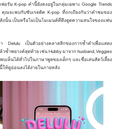
ากฟอรัม K-pop คำนี้ยังคงอยู่ในกลุ่มเฉพาะ Google Trends
 คุณจะพบกับซับเรดดิต K-pop ที่ถกเถียงกันว่าคำชมของ
หลังนั้น เป็นหรือไม่เป็นโมเมนต์ที่ดึงดูดความสนใจของแฟน
ว่า Delulu เป็นตัวอย่างคลาสสิกของการซ้ำคำเพื่อแสดง
้วซ้ำพยางค์สุดท้าย เช่น Hubby มาจาก husband, Veggies
พบเห็นได้ทั่วไปในภาษาพูดของเด็กๆ และชื่อเล่นสัตว์เลี้ยง
ี้ให้ดูอ่อนลงได้ง่ายในภายหลัง