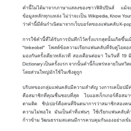
คำนี้ไม่ได้มาจากภาษาแสลงของชาวฟิลิปปินส์ แม้จ
ข้อมูลหลักทุกแหล่ง ไม่ว่าจะเป็น Wikipedia, Know Yo
ว่าคำนี้มีต้นกำเนิดมาจากเว็บบอร์ดของแฟนคลับ K-pop
การใช้คำนี้ที่ได้รับการบันทึกไว้ครั้งแรกสุดนั้นเกิดขึ
"tinkeobel" โพสต์ข้อความเรียกแฟนคลับที่จับคู่ไอด
มองกันครั้งเดียวหลังเวที สองเดือนต่อมา ในวันที่ 19 ม
Dictionary เป็นครั้งแรก จากนั้นคำนี้ก็แพร่หลายในท
โดยส่วนใหญ่มักใช้ในเชิงดูถูก
บริบทของกลุ่มแฟนคลับมีความสำคัญ วงการเคป็อปมีค
คือสมาชิกที่คุณชื่นชอบที่สุด ไบแอสเร็กเกอร์คือส
ตามติด ชิปเปอร์คือคนที่จินตนาการว่าสมาชิกสองคนก
ความไม่พอใจ มันเป็นคำที่แฟนๆ ใช้เรียกแฟนคลับด้วย
ก้าวข้าม วัฒนธรรมสแตนมีการควบคุมกันเองอย่างเข้มง