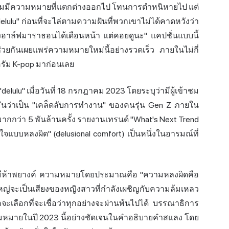
เริ่มมีความหมายที่แตกต่างออกไป โทนการตำหนิหายไป แต่
 "delulu" ก่อนที่จะไล่ตามความฝันที่พวกเขาไม่ได้คาดหวังว่า
วิ่งฮาล์ฟมาราธอนได้เดือนหน้า แต่คอยดูนะ" แคปชั่นแบบนี้
็ช่วยกันเผยแพร่ความหมายใหม่นี้อย่างรวดเร็ว ภายในไม่กี่
ฟอรัม K-pop มาก่อนเลย
elulu" เมื่อวันที่ 18 กรกฎาคม 2023 โดยระบุว่ามีผู้เข้าชม
กมันว่าเป็น "เคล็ดลับการทำงาน" ของคนรุ่น Gen Z ภายใน
ชมมากกว่า 5 พันล้านครั้ง รายงานเทรนด์ "What's Next Trend
จแบบหลงผิด" (delusional comfort) เป็นหนึ่งในอารมณ์ที่
" ซึ่งมีห้าพยางค์ ความหมายโดยประมาณคือ "ความหลงผิดคือ
นใหญ่จะเป็นเสียงของหญิงสาวที่กำลังเผชิญกับความล้มเหลว
เลือกที่จะเชื่อว่าทุกอย่างจะผ่านพ้นไปได้ บรรณาธิการ
ามหมายในปี 2023 นี้อย่างชัดเจนในคำอธิบายคำสแลง โดย