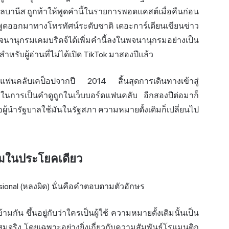
นี อัลบานีส ถูกท้าให้พูดคำนี้ในรายการพอดแคสต์เมื่อคืนก่อน
พูดออกมาทางโทรทัศน์ระดับชาติ เดอะการ์เดียนเขียนข่าว
พจนานุกรมเคมบริดจ์ได้เพิ่มคำนี้ลงในพจนานุกรมอย่างเป็น
รับผู้อ่านที่ไม่ได้เปิด TikTok มาสองปีแล้ว
่มแฟนคลับเคป็อปจากปี 2014 สิ้นสุดการเดินทางเข้าสู่
ในการเป็นคำดูถูกในเว็บบอร์ดแฟนคลับ อีกสองปีต่อมาก็
อผู้นำรัฐบาลใช้มันในรัฐสภา ความหมายดั้งเดิมก็เปลี่ยนไป
มในประโยคเดียว
sional (หลงผิด) นั่นคือคำตอบตามตัวอักษร
ัน ขึ้นอยู่กับว่าใครเป็นผู้ใช้ ความหมายดั้งเดิมนั้นเป็น
่สมจริง โดยเฉพาะอย่างยิ่งเกี่ยวกับความสัมพันธ์โรแมนติก