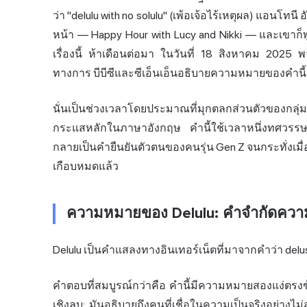
ว่า "delulu with no solulu" (เพ้อเจ้อไร้เหตุผล) แอนโท
หน้า — Happy Hour with Lucy and Nikki — และเขาก็
เรื่องนี้ ห้าเดือนต่อมา ในวันที่ 18 สิงหาคม 2025 
ทางการ บีบีซีและซีเอ็นเอ็นอธิบายความหมายของคำนี้สำห
นั่นเป็นช่วงเวลาโดยประมาณที่มุกตลกส่วนตัวของกลุ
กระแสหลักใน
ภาษาอังกฤษ
คำนี้ใช้เวลาหนึ่งทศวรรษ
กลายเป็นคำยืนยันตัวตนของคนรุ่น Gen Z จนกระทั่งเมื่
เกือบหมดแล้ว
ความหมายของ Delulu: คำจำกัดควา
Delulu เป็นคำแสลงทางอินเทอร์เน็ตที่มาจากคำว่า delu
คำตอบที่สมบูรณ์กว่าคือ คำนี้มีความหมายสองแง่ตรงข้ามก
เชิงลบ: มันอธิบายถึงคนที่เชื่อในความเป็นจริงอย่างไม