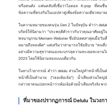
หรือคนดัง แฟนคลับที่เชื่อว่าไอดอล K-pop ที่ตนชื่นชอ
ข้อความ
ที่ตรงกันในแอปหาคู่เพียงข้อความเดียว
หมาย
ในความหมายของคนรุ่น Gen Z ในปัจจุบัน คำว่า delul
บริดจ์ให้นิยามว่า "ประพฤติตัวราวกับว่าคุณอาศัยอย
พจนานุกรม Merriam-Webster ซึ่งอัปเดตล่าสุดเมื่อวันที
หมายถึง
หลงผิด" แต่เสริมว่าสามารถใช้อธิบาย "คนที่เ
อย่างมีความสุขว่าตนเองจะบรรลุความทะเยอทะยานได้" 
2023 โดยใช้นิยามสองแบบเดียวกัน
ในทางไวยากรณ์ คำว่า delulu ส่วนใหญ่ทำหน้าที่เป็นค
หน้าที่เป็นคำนาม ("เธอเพ้อเจ้อ") น้ำเสียงส่วนให
กล่าวหาคนแปลกหน้าว่าเพ้อเจ้อด้วยน้ำเสียงจริงจัง พ
ที่มาของปรากฏการณ์ Delulu ในวงก