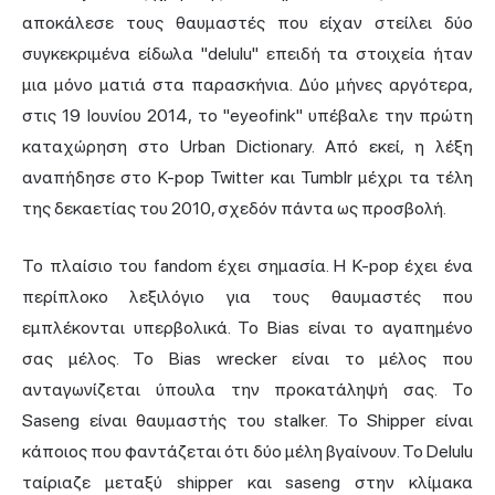
αποκάλεσε τους θαυμαστές που είχαν στείλει δύο
συγκεκριμένα είδωλα "delulu" επειδή τα στοιχεία ήταν
μια μόνο ματιά στα παρασκήνια. Δύο μήνες αργότερα,
στις 19 Ιουνίου 2014, το "eyeofink" υπέβαλε την πρώτη
καταχώρηση στο Urban Dictionary. Από εκεί, η λέξη
αναπήδησε στο K-pop Twitter και Tumblr μέχρι τα τέλη
της δεκαετίας του 2010, σχεδόν πάντα ως προσβολή.
Το πλαίσιο του fandom έχει σημασία. Η K-pop έχει ένα
περίπλοκο λεξιλόγιο για τους θαυμαστές που
εμπλέκονται υπερβολικά. Το Bias είναι το αγαπημένο
σας μέλος. Το Bias wrecker είναι το μέλος που
ανταγωνίζεται ύπουλα την προκατάληψή σας. Το
Saseng είναι θαυμαστής του stalker. Το Shipper είναι
κάποιος που φαντάζεται ότι δύο μέλη βγαίνουν. Το Delulu
ταίριαζε μεταξύ shipper και saseng στην κλίμακα