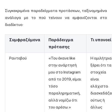
Συγκεκριμένα παραδείγματα προτάσεων, ταξινομημένα
ανάλογα με το πού τείνουν να εμφανίζονται στο
διαδίκτυο:
Συμφραζόμενα
Παράδειγμα
Τι υπονοεί
πρότασης
Ραντεβού
«Του έκανε like
Η ομιλήτρια
στην ανάρτησή
ξέρει ότι τα
μου στο Instagram
στοιχεία
από το 2019, είμαι
είναι
τόσο
ελάχιστα·
παραληρηματική,
διασκεδάζε
αλλά νομίζω ότι
ούτως ή
του αρέσω.»
άλλως