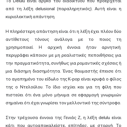
Το Delulu είναι αργκό του διαδικτύου που προέρχεται
από τη λέξη delusional (παραληρητικός). Αυτή είναι η
κυριολεκτική απάντηση.
Η πληρέστερη απάντηση είναι ότι η λέξη έχει πλέον δύο
αντίθετους τόνους ανάλογα με το ποιος τη
χρησιμοποιεί. Η αρχική έννοια ήταν αρνητική:
περιγράφει κάποιον με μη ρεαλιστικές πεποιθήσεις για
την πραγματικότητα, συνήθως για ρομαντικές σχέσεις ή
μια διάσημη διασημότητα. Ένας θαυμαστής έπεισε ότι
το αγαπημένο του είδωλο της K-pop είναι κρυφά ο φίλος
της ο Ντελούλου. Το ίδιο ισχύει και για τη φίλη που
πιστεύει ότι ένα μόνο μήνυμα σε εφαρμογή γνωριμιών
σημαίνει ότι έχει γνωρίσει τον μελλοντικό της σύντροφο.
Στην τρέχουσα έννοια της Γενιάς Z, η λέξη delulu είναι
κάτι που αυτοαποκαλείστε, επίτηδες, με στοργή. Το