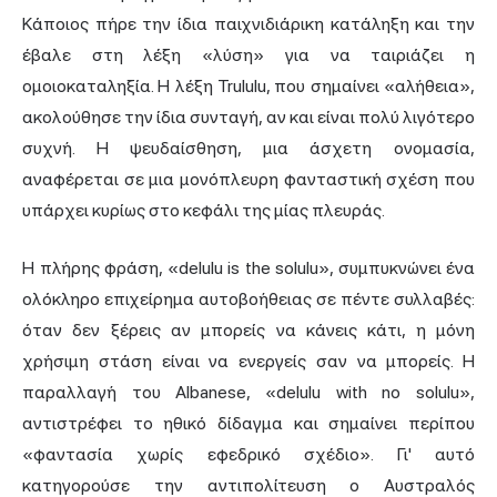
Κάποιος πήρε την ίδια παιχνιδιάρικη κατάληξη και την
έβαλε στη λέξη «λύση» για να ταιριάζει η
ομοιοκαταληξία. Η λέξη Trululu, που σημαίνει «αλήθεια»,
ακολούθησε την ίδια συνταγή, αν και είναι πολύ λιγότερο
συχνή. Η ψευδαίσθηση, μια άσχετη ονομασία,
αναφέρεται σε μια μονόπλευρη φανταστική σχέση που
υπάρχει κυρίως στο κεφάλι της μίας πλευράς.
Η πλήρης φράση, «delulu is the solulu», συμπυκνώνει ένα
ολόκληρο επιχείρημα αυτοβοήθειας σε πέντε συλλαβές:
όταν δεν ξέρεις αν μπορείς να κάνεις κάτι, η μόνη
χρήσιμη στάση είναι να ενεργείς σαν να μπορείς. Η
παραλλαγή του Albanese, «delulu with no solulu»,
αντιστρέφει το ηθικό δίδαγμα και σημαίνει περίπου
«φαντασία χωρίς εφεδρικό σχέδιο». Γι' αυτό
κατηγορούσε την αντιπολίτευση ο Αυστραλός