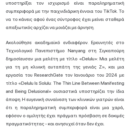
υποστηρίξει τον ισχυρισμό είναι παραληρηματική
συμπεριφορά με την παιχνιδιάρικη έννοια του TikTok. Το
να το κάνεις αφού ένας σύντροφος έχει μείνει σταθερά
απαξιωτικός αρχίζει να μοιάζει με άρνηση.
Ακολούθησε ακαδημαϊκό ενδιαφέρον. Ερευνητές στο
Τεχνολογικό Πανεπιστήμιο Nanyang στη Σιγκαπούρη
δημοσίευσαν μια μελέτη με τίτλο «Delulu»: Μια μελέτη
για τη μη κλινική αυταπάτη της γενιάς Z», και μια
εργασία του ResearchGate τον Ιανουάριο του 2024 με
τίτλο «Delulu Is Solulu: The Thin Line Between Manifesting
and Being Delusional» ουσιαστικά υποστηρίζει την ίδια
άποψη. Η ευγενική συναίνεση των κλινικών γιατρών είναι
ότι η παραληρηματική συμπεριφορά είναι μια χαρά,
εφόσον ο ομιλητής έχει πράγματι πρόσβαση σε δοκιμές
πραγματικότητας - και ανησυχεί όταν δεν έχει.