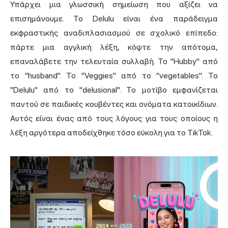
Υπάρχει μια γλωσσική σημείωση που αξίζει να
επισημάνουμε. Το Delulu είναι ένα παράδειγμα
εκφραστικής αναδιπλασιασμού σε σχολικό επίπεδο:
πάρτε μια αγγλική λέξη, κόψτε την απότομα,
επαναλάβετε την τελευταία συλλαβή. Το "Hubby" από
το "husband". Το "Veggies" από το "vegetables". Το
"Delulu" από το "delusional". Το μοτίβο εμφανίζεται
παντού σε παιδικές κουβέντες και ονόματα κατοικίδιων.
Αυτός είναι ένας από τους λόγους για τους οποίους η
λέξη αργότερα αποδείχθηκε τόσο εύκολη για το TikTok.