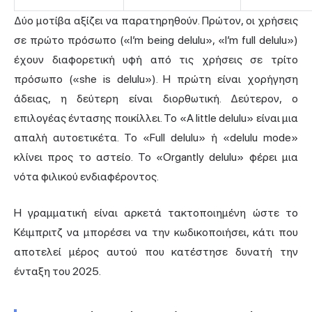
Δύο μοτίβα αξίζει να παρατηρηθούν. Πρώτον, οι χρήσεις
σε πρώτο πρόσωπο («I’m being delulu», «I’m full delulu»)
έχουν διαφορετική υφή από τις χρήσεις σε τρίτο
πρόσωπο («she is delulu»). Η πρώτη είναι χορήγηση
άδειας, η δεύτερη είναι διορθωτική. Δεύτερον, ο
επιλογέας έντασης ποικίλλει. Το «A little delulu» είναι μια
απαλή αυτοετικέτα. Το «Full delulu» ή «delulu mode»
κλίνει προς το αστείο. Το «Organtly delulu» φέρει μια
νότα φιλικού ενδιαφέροντος.
Η γραμματική είναι αρκετά τακτοποιημένη ώστε το
Κέιμπριτζ να μπορέσει να την κωδικοποιήσει, κάτι που
αποτελεί μέρος αυτού που κατέστησε δυνατή την
ένταξη του 2025.