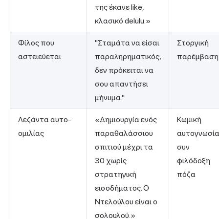
της έκανε like,
κλασικό delulu.»
Φίλος που
"Σταμάτα να είσαι
Στοργική
αστειεύεται
παραληρηματικός,
παρέμβαση
δεν πρόκειται να
σου απαντήσει
μήνυμα."
Λεζάντα αυτο-
«Δημιουργία ενός
Κωμική
ομιλίας
παραθαλάσσιου
αυτογνωσί
σπιτιού μέχρι τα
συν
30 χωρίς
φιλόδοξη
στρατηγική
πόζα
εισοδήματος. Ο
Ντελούλου είναι ο
σολουλού.»