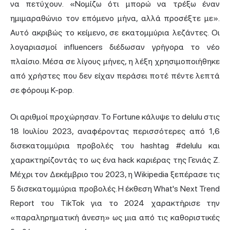
να πετύχουν. «Νομίζω ότι μπορώ να τρέξω έναν
ημιμαραθώνιο τον επόμενο μήνα, αλλά προσέξτε με».
Αυτό ακριβώς το κείμενο, σε εκατομμύρια λεζάντες. Οι
λογαριασμοί influencers διέδωσαν γρήγορα το νέο
πλαίσιο. Μέσα σε λίγους μήνες, η λέξη χρησιμοποιήθηκε
από χρήστες που δεν είχαν περάσει ποτέ πέντε λεπτά
σε φόρουμ K-pop.
Οι αριθμοί προχώρησαν. Το Fortune κάλυψε το delulu στις
18 Ιουλίου 2023, αναφέροντας περισσότερες από 1,6
δισεκατομμύρια προβολές του hashtag #delulu και
χαρακτηρίζοντάς το ως ένα hack καριέρας της Γενιάς Z.
Μέχρι τον Δεκέμβριο του 2023, η Wikipedia ξεπέρασε τις
5 δισεκατομμύρια προβολές. Η έκθεση What's Next Trend
Report του TikTok για το 2024 χαρακτήρισε την
«παραληρηματική άνεση» ως μια από τις καθοριστικές