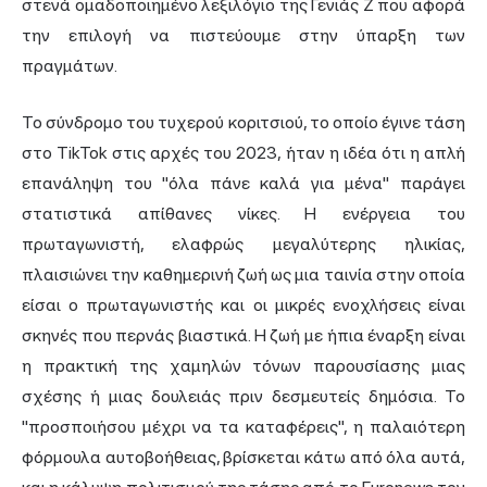
στενά ομαδοποιημένο λεξιλόγιο της Γενιάς Ζ που αφορά
την επιλογή να πιστεύουμε στην ύπαρξη των
πραγμάτων.
Το σύνδρομο του τυχερού κοριτσιού, το οποίο έγινε τάση
στο TikTok στις αρχές του 2023, ήταν η ιδέα ότι η απλή
επανάληψη του "όλα πάνε καλά για μένα" παράγει
στατιστικά απίθανες νίκες. Η ενέργεια του
πρωταγωνιστή, ελαφρώς μεγαλύτερης ηλικίας,
πλαισιώνει την καθημερινή ζωή ως μια ταινία στην οποία
είσαι ο πρωταγωνιστής και οι μικρές ενοχλήσεις είναι
σκηνές που περνάς βιαστικά. Η ζωή με ήπια έναρξη είναι
η πρακτική της χαμηλών τόνων παρουσίασης μιας
σχέσης ή μιας δουλειάς πριν δεσμευτείς δημόσια. Το
"προσποιήσου μέχρι να τα καταφέρεις", η παλαιότερη
φόρμουλα αυτοβοήθειας, βρίσκεται κάτω από όλα αυτά,