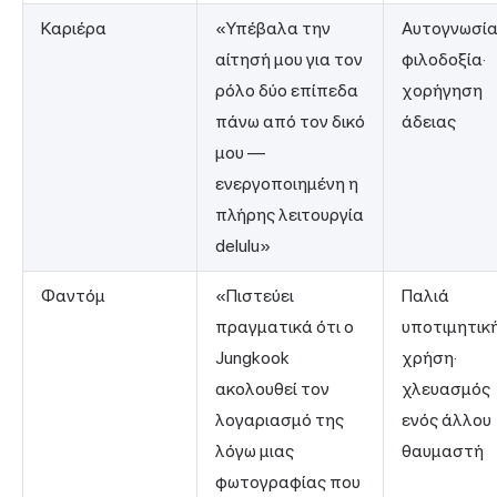
Καριέρα
«Υπέβαλα την
Αυτογνωσί
αίτησή μου για τον
φιλοδοξία·
ρόλο δύο επίπεδα
χορήγηση
πάνω από τον δικό
άδειας
μου —
ενεργοποιημένη η
πλήρης λειτουργία
delulu»
Φαντόμ
«Πιστεύει
Παλιά
πραγματικά ότι ο
υποτιμητικ
Jungkook
χρήση·
ακολουθεί τον
χλευασμός
λογαριασμό της
ενός άλλου
λόγω μιας
θαυμαστή
φωτογραφίας που