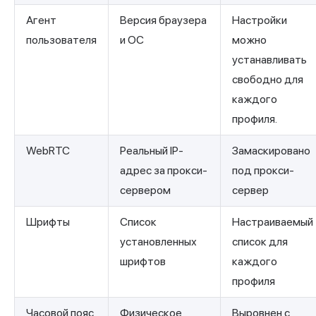
Агент
Версия браузера
Настройки
пользователя
и ОС
можно
устанавливать
свободно для
каждого
профиля.
WebRTC
Реальный IP-
Замаскировано
адрес за прокси-
под прокси-
сервером
сервер
Шрифты
Список
Настраиваемый
установленных
список для
шрифтов
каждого
профиля
Часовой пояс
Физическое
Выровнен с