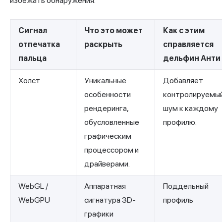
избежать обнаружения.
Сигнал
Что это может
Как с этим
отпечатка
раскрыть
справляется
пальца
дельфин Анти
Холст
Уникальные
Добавляет
особенности
контролируемы
рендеринга,
шум к каждому
обусловленные
профилю.
графическим
процессором и
драйверами.
WebGL /
Аппаратная
Поддельный
WebGPU
сигнатура 3D-
профиль
графики