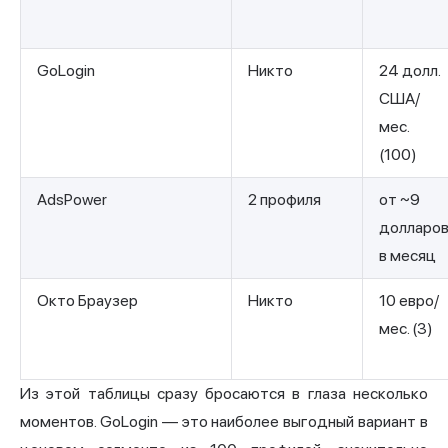
GoLogin
Никто
24 долл.
США/
мес.
(100)
AdsPower
2 профиля
от ~9
долларо
в месяц
Окто Браузер
Никто
10 евро/
мес. (3)
Из этой таблицы сразу бросаются в глаза несколько
моментов. GoLogin — это наиболее выгодный вариант в